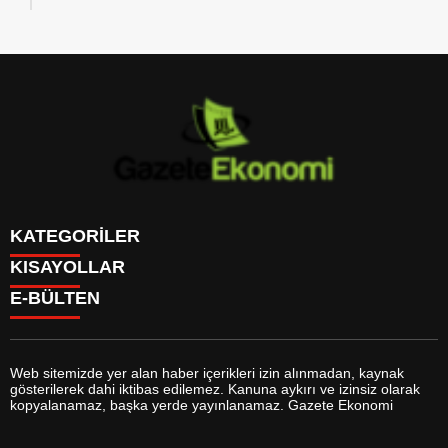
KATEGORİLER
KISAYOLLAR
GÜNDEM
E-BÜLTEN
DÜNYA
BURÇLAR
SİYASET
CANLI BORSA
EKONOMİ
CANLI SONUÇLAR
SPOR
CANLI TV
MAGAZİN
Web sitemizde yer alan haber içerikleri izin alınmadan, kaynak
FİKSTÜR
SAĞLIK
gösterilerek dahi iktibas edilemez. Kanuna aykırı ve izinsiz olarak
FİRMA EKLE
EĞİTİM
gazeteekonomi.com
e-bültenine abone olarak, tarafınıza haber,
kopyalanamaz, başka yerde yayınlanamaz. Gazete Ekonomi
FİRMA REHBERİ
YAŞAM
duyuru ve kampanya içerikli e-postaların gönderilmesini kabul etmiş
GAZETELER
TEKNOLOJİ
olursunuz.
HABER GÖNDER
KÜLTÜR SANAT