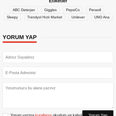
Etiketler
ABC Deterjan
Giggles
PepsiCo
Perwoll
Sleepy
Trendyol Hızlı Market
Unilever
UNO Ana
YORUM YAP
Yorum yazma
kurallarını
okudum ve kabul
Yorum Yap