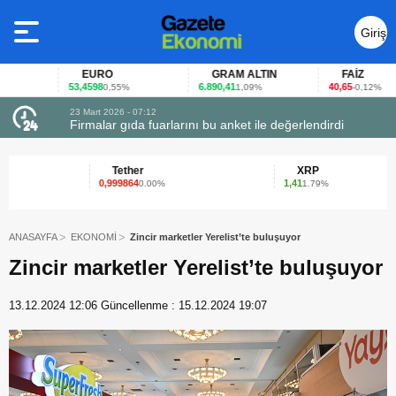
Giriş
Yap
EURO
GRAM ALTIN
FAİZ
53,4598
6.890,41
40,65
0,55%
1,09%
-0,12%
23 Mart 2026 - 07:12
uçtu
Firmalar gıda fuarlarını bu anket ile değerlendirdi
Tether
XRP
0,999864
1,41
0.00%
1.79%
ANASAYFA
EKONOMİ
Zincir marketler Yerelist’te buluşuyor
Zincir marketler Yerelist’te buluşuyor
13.12.2024 12:06
Güncellenme :
15.12.2024 19:07