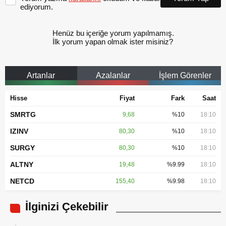
ediyorum.
Henüz bu içeriğe yorum yapılmamış.
İlk yorum yapan olmak ister misiniz?
Artanlar
Azalanlar
İşlem Görenler
Hisse
Fiyat
Fark
Saat
SMRTG
9,68
%10
18:10
IZINV
80,30
%10
18:10
SURGY
80,30
%10
18:10
ALTNY
19,48
%9.99
18:10
NETCD
155,40
%9.98
18:10
İlginizi Çekebilir