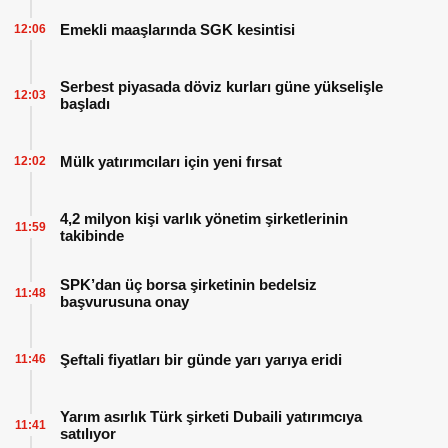
Emekli maaşlarında SGK kesintisi
12:06
Serbest piyasada döviz kurları güne yükselişle
12:03
başladı
Mülk yatırımcıları için yeni fırsat
12:02
4,2 milyon kişi varlık yönetim şirketlerinin
11:59
takibinde
SPK’dan üç borsa şirketinin bedelsiz
11:48
başvurusuna onay
Şeftali fiyatları bir günde yarı yarıya eridi
11:46
Yarım asırlık Türk şirketi Dubaili yatırımcıya
11:41
satılıyor