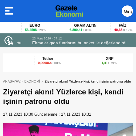
Giriş
Yap
EURO
GRAM ALTIN
FAİZ
53,4598
6.890,41
40,65
0,55%
1,09%
-0,12%
23 Mart 2026 - 07:12
uçtu
Firmalar gıda fuarlarını bu anket ile değerlendirdi
Tether
XRP
0,999864
1,41
0.00%
1.79%
ANASAYFA
EKONOMİ
Ziyaretçi akını! Yüzlerce kişi, kendi işinin patronu oldu
Ziyaretçi akını! Yüzlerce kişi, kendi
işinin patronu oldu
17.11.2023 10:30
Güncellenme :
17.11.2023 10:31