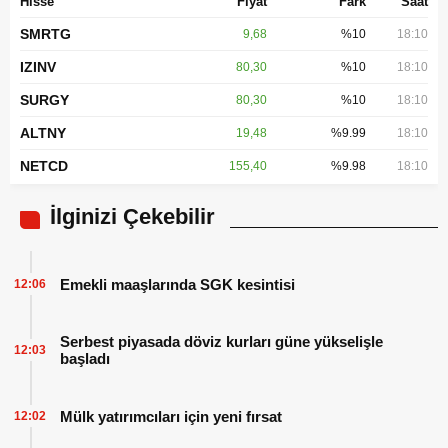
Hisse
Fiyat
Fark
Saat
SMRTG
9,68
%10
18:10
IZINV
80,30
%10
18:10
SURGY
80,30
%10
18:10
ALTNY
19,48
%9.99
18:10
NETCD
155,40
%9.98
18:10
İlginizi Çekebilir
Emekli maaşlarında SGK kesintisi
12:06
Serbest piyasada döviz kurları güne yükselişle
12:03
başladı
Mülk yatırımcıları için yeni fırsat
12:02