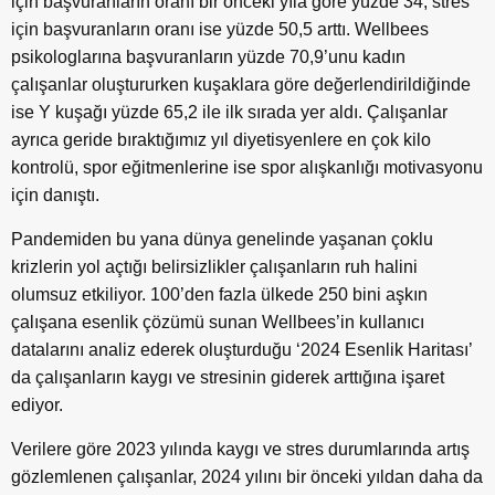
için başvuranların oranı bir önceki yıla göre yüzde 34, stres
için başvuranların oranı ise yüzde 50,5 arttı. Wellbees
psikologlarına başvuranların yüzde 70,9’unu kadın
çalışanlar oluştururken kuşaklara göre değerlendirildiğinde
ise Y kuşağı yüzde 65,2 ile ilk sırada yer aldı. Çalışanlar
ayrıca geride bıraktığımız yıl diyetisyenlere en çok kilo
kontrolü, spor eğitmenlerine ise spor alışkanlığı motivasyonu
için danıştı.
Pandemiden bu yana dünya genelinde yaşanan çoklu
krizlerin yol açtığı belirsizlikler çalışanların ruh halini
olumsuz etkiliyor. 100’den fazla ülkede 250 bini aşkın
çalışana esenlik çözümü sunan Wellbees’in kullanıcı
datalarını analiz ederek oluşturduğu ‘2024 Esenlik Haritası’
da çalışanların kaygı ve stresinin giderek arttığına işaret
ediyor.
Verilere göre 2023 yılında kaygı ve stres durumlarında artış
gözlemlenen çalışanlar, 2024 yılını bir önceki yıldan daha da