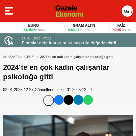
Giriş
Yap
EURO
GRAM ALTIN
FAİZ
53,4598
6.890,41
40,65
0,55%
1,09%
-0,12%
23 Mart 2026 - 07:12
uçtu
Firmalar gıda fuarlarını bu anket ile değerlendirdi
ANASAYFA
GENEL
2024’te en çok kadın çalışanlar psikoloğa gitti
2024’te en çok kadın çalışanlar
psikoloğa gitti
02.01.2025 12:27
Güncellenme :
02.01.2025 12:29