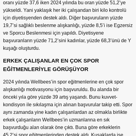
oranı yüzde 37,6 iken 2024 yılında bu oran yüzde 51,2’ye
yükseldi. Yani yaklaşık her iki çalışandan biri kilo kontrolü
için diyetisyenden destek aldı. Diğer başvuruların yüzde
19,7’si sağlıklı beslenme alışkanlığı, yüzde 8,5’i ise Egzersiz
ve Sporcu Beslenmesi için yapıldı. Diyetisyene
başvuranların yüzde 71,2’sini kadınlar, yüzde 68,3’ünü de Y
kuşağı oluşturdu.
ERKEK ÇALIŞANLAR EN ÇOK SPOR
EĞİTMENLERİYLE GÖRÜŞÜYOR
2024 yılında Wellbees’in spor eğitmenlerine en çok spor
alışkanlığı motivasyonu için başvuruldu. Bu alanda bir
önceki yıla göre yüzde 39 artış yaşandı. Bunu kuvvet-
kondisyon ile sıkılaşma için alınan başvurular takip etti. Spor
aynı zamanda yine kadın çalışanlardan az olmakla birlikte
erkek çalışanların Wellbees’in uzmanlarına en sık
başvurduğu alan olarak öne çıktı. Buna göre erkeklerin
45,2’si spor eğitmenlerinden destek aldı. Kuşaklarda ise