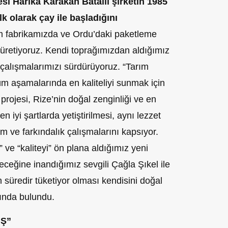
i Harika Karakan Batallı şirketin 1985
lk olarak çay ile başladığını
im fabrikamızda ve Ordu’daki paketleme
y üretiyoruz. Kendi toprağımızdan aldığımız
e çalışmalarımızı sürdürüyoruz. “Tarım
üm aşamalarında en kaliteliyi sunmak için
projesi, Rize’nin doğal zenginliği ve en
 iyi şartlarda yetiştirilmesi, aynı lezzet
tim ve farkındalık çalışmalarını kapsıyor.
” ve “kaliteyi” ön plana aldığımız yeni
deceğine inandığımız sevgili Çağla Şıkel ile
 süredir tüketiyor olması kendisini doğal
sında bulundu.
Ş”