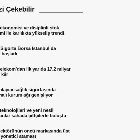
izi Çekebilir
ekonomisi ve disiplinli stok
mi ile karlılıkta yükseliş trendi
Sigorta Borsa İstanbul’da
 başladı
elekom’dan ilk yarıda 17,2 milyar
 kâr
ayıcı sağlık sigortasında
alı kurum ağı genişliyor
teknolojileri ve yeni nesil
nlar sahada çiftçilerle buluştu
sektörünün öncü markasında üst
yönetici ataması