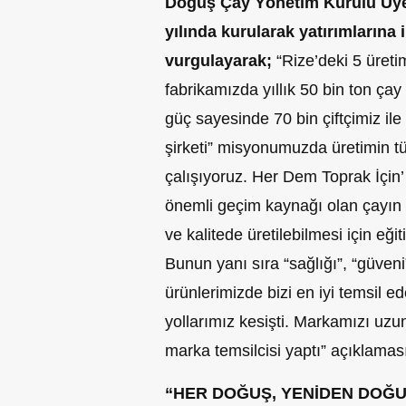
Doğuş Çay Yönetim Kurulu Üyes
yılında kurularak yatırımlarına i
vurgulayarak;
“Rize’deki 5 üret
fabrikamızda yıllık 50 bin ton ça
güç sayesinde 70 bin çiftçimiz il
şirketi” misyonumuzda üretimin t
çalışıyoruz. Her Dem Toprak İçin’ 
önemli geçim kaynağı olan çayın en
ve kalitede üretilebilmesi için eği
Bunun yanı sıra “sağlığı”, “güveni
ürünlerimizde bizi en iyi temsil e
yollarımız kesişti. Markamızı uzun
marka temsilcisi yaptı” açıklama
“HER DOĞUŞ, YENİDEN DOĞU