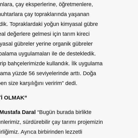
ınlara, çay eksperlerine, öğretmenlere,
 muhtarlara çay topraklarında yaşanan
dik. Topraklardaki yoğun kimyasal gübre
al değerlere gelmesi için tarım kireci
myasal gübreler yerine organik gübreler
palama uygulamaları ile de destekledik.
irip bahçelerimizde kullandık. İlk uygulama
lama yüzde 56 seviyelerinde arttı. Doğa
n size karşılığını veririm” dedi.
Tİ OLMAK”
Mustafa Daral
“Bugün burada birlikte
lerimiz, sürdürebilir çay tarımı projemizin
liğimiz. Ayrıca birbirinden lezzetli