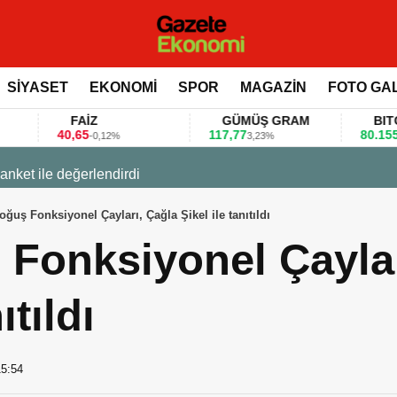
SİYASET
EKONOMİ
SPOR
MAGAZİN
FOTO GA
FAİZ
GÜMÜŞ GRAM
BITCOIN
0,65
117,77
80.155,00
-0,12%
3,23%
0,36%
 değerlendirdi
oğuş Fonksiyonel Çayları, Çağla Şikel ile tanıtıldı
 Fonksiyonel Çaylar
ıtıldı
15:54