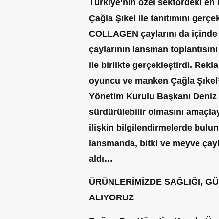
Türkiye’nin özel sektördeki en
Çağla Şıkel ile tanıtımını ger
COLLAGEN çaylarını da içinde 
çaylarının lansman toplantısın
ile birlikte gerçekleştirdi. Rek
oyuncu ve manken Çağla Şıkel’
Yönetim Kurulu Başkanı Deniz A
sürdürülebilir olmasını amaçla
ilişkin bilgilendirmelerde bulu
lansmanda, bitki ve meyve çayl
aldı…
ÜRÜNLERİMİZDE SAĞLIĞI, GÜ
ALIYORUZ