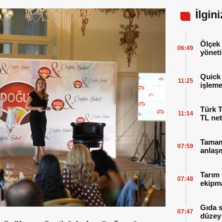
İlgin
Ölçek 
06:49
yöneti
Quick 
11:25
işleme
Türk T
11:14
TL net
Tamaml
07:59
anlaşm
Tarım 
07:48
ekipma
Gıda 
07:47
düzey 