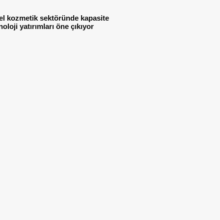
el kozmetik sektöründe kapasite
noloji yatırımları öne çıkıyor