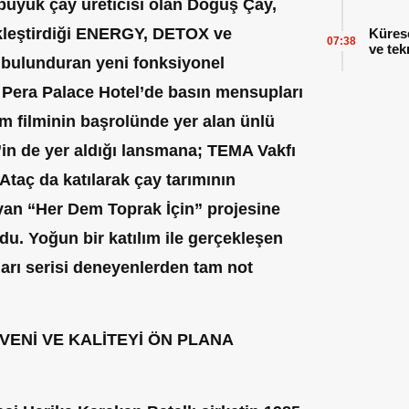
 büyük çay üreticisi olan Doğuş Çay,
çekleştirdiği ENERGY, DETOX ve
Küres
07:38
ve tek
bulunduran yeni fonksiyonel
ı Pera Palace Hotel’de basın mensupları
lam filminin başrolünde yer alan ünlü
in de yer aldığı lansmana; TEMA Vakfı
taç da katılarak çay tarımının
yan “Her Dem Toprak İçin” projesine
ndu. Yoğun bir katılım ile gerçekleşen
arı serisi deneyenlerden tam not
VENİ VE KALİTEYİ ÖN PLANA