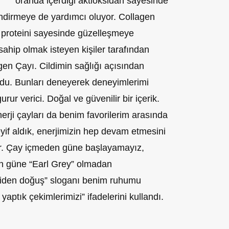
oranda içerdiği aktioksidan sayesinde
ndirmeye de yardımcı oluyor. Collagen
 proteini sayesinde güzelleşmeye
 sahip olmak isteyen kişiler tarafından
en Çayı. Cildimin sağlığı açısından
ldu. Bunları deneyerek deneyimlerimi
rur verici. Doğal ve güvenilir bir içerik.
nerji çayları da benim favorilerim arasında
keyif aldık, enerjimizin hep devam etmesini
ar. Çay içmeden güne başlayamayız,
n güne “Earl Grey” olmadan
iden doğuş” sloganı benim ruhumu
yaptık çekimlerimizi” ifadelerini kullandı.