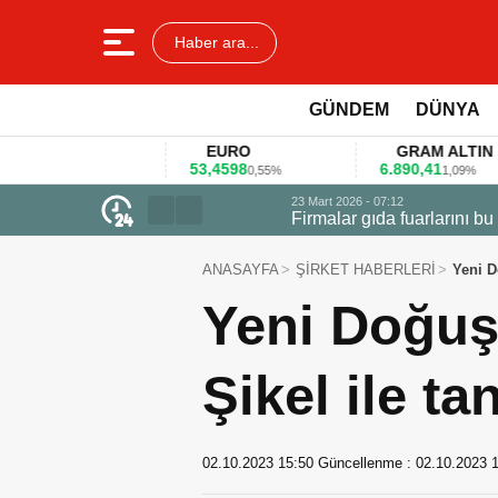
Haber ara...
GÜNDEM
DÜNYA
EURO
GRAM ALTIN
53,4598
6.890,41
4
%
0,55%
1,09%
23 Mart 2026 - 07:12
Firmalar gıda fuarlarını bu anket ile
ANASAYFA
ŞİRKET HABERLERİ
Yeni D
Yeni Doğuş
Şikel ile tan
02.10.2023 15:50
Güncellenme :
02.10.2023 