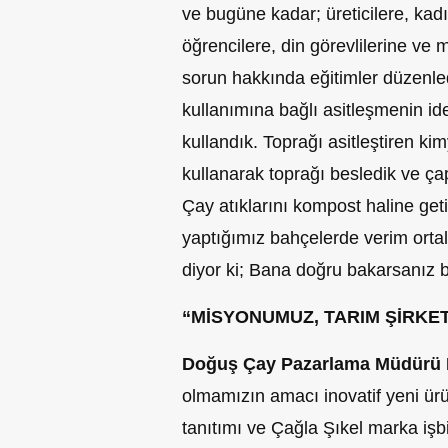
ve bugüne kadar; üreticilere, kad
öğrencilere, din görevlilerine ve
sorun hakkında eğitimler düzenle
kullanımına bağlı asitleşmenin ide
kullandık. Toprağı asitleştiren ki
kullanarak toprağı besledik ve ça
Çay atıklarını kompost haline get
yaptığımız bahçelerde verim orta
diyor ki; Bana doğru bakarsanız be
“MİSYONUMUZ, TARIM ŞİRKE
Doğuş Çay Pazarlama Müdürü 
olmamızın amacı inovatif yeni ürün
tanıtımı ve Çağla Şıkel marka işbir