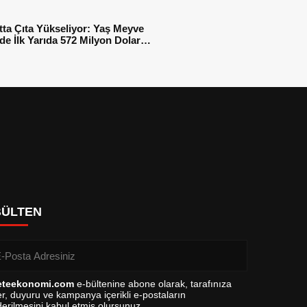
tta Çıta Yükseliyor: Yaş Meyve
e İlk Yarıda 572 Milyon Dolar
sı
BÜLTEN
eteekonomi.com
e-bültenine abone olarak, tarafınıza
r, duyuru ve kampanya içerikli e-postaların
erilmesini kabul etmiş olursunuz.