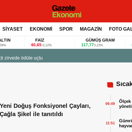
SİYASET
EKONOMİ
SPOR
MAGAZİN
FOTO GA
FAİZ
GÜMÜŞ GRAM
BI
40,65
117,77
80.15
-0,12%
3,23%
ını bu anket ile değerlendirdi
Sıca
Ölçek 
06:49
Yeni Doğuş Fonksiyonel Çayları,
yöneti
Çağla Şikel ile tanıtıldı
Gümrük
11:51
hayvan