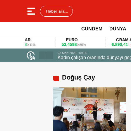
Haber ara...
GÜNDEM
DÜNYA
DOLAR
EURO
GRAM ALTIN
45,3578
53,4598
6.890,41
0,11%
0,55%
1,09%
23 Mart 2026 - 07:12
Firmalar gıda fuarlar
Doğuş Çay