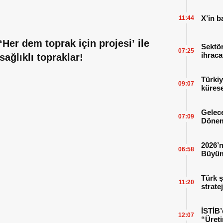
X’in b
11:44
‘Her dem toprak için projesi’ ile
Sektör
07:25
ihraca
sağlıklı topraklar!
finans
Türkiy
09:07
kürese
Gelece
07:09
Dönem
2026’n
06:58
Büyüm
Kitap
Türk ş
11:20
strate
İSTİB’
12:07
“Üreti