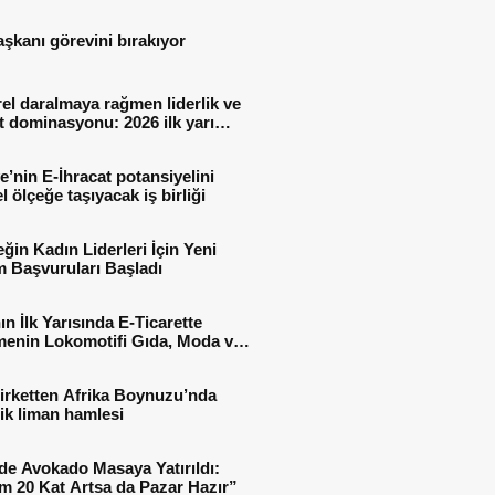
aşkanı görevini bırakıyor
el daralmaya rağmen liderlik ve
t dominasyonu: 2026 ilk yarı
al sonuçları
e’nin E-İhracat potansiyelini
l ölçeğe taşıyacak iş birliği
ğin Kadın Liderleri İçin Yeni
 Başvuruları Başladı
ın İlk Yarısında E-Ticarette
enin Lokomotifi Gıda, Moda ve
 Oldu
irketten Afrika Boynuzu’nda
jik liman hamlesi
de Avokado Masaya Yatırıldı:
m 20 Kat Artsa da Pazar Hazır”