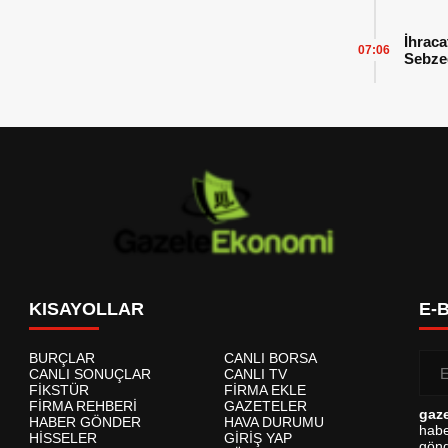
İhraca
07:06
Sebzed
Başarı
KISAYOLLAR
E-
BURÇLAR
CANLI BORSA
CANLI SONUÇLAR
CANLI TV
FİKSTÜR
FİRMA EKLE
FİRMA REHBERİ
GAZETELER
gaz
HABER GÖNDER
HAVA DURUMU
habe
HİSSELER
GİRİŞ YAP
gönd