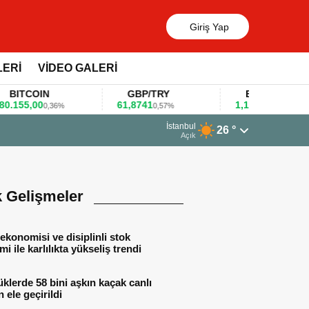
Giriş Yap
LERİ
VİDEO GALERİ
TCOIN
GBP/TRY
EUR/USD
5,00
61,8741
1,1781
0,36%
0,57%
0,47%
13 Mart 2026 - 06:55
İstanbul
26 °
Huawei KOBİ’ler için yap
Açık
k Gelişmeler
ekonomisi ve disiplinli stok
mi ile karlılıkta yükseliş trendi
lerde 58 bini aşkın kaçak canlı
 ele geçirildi