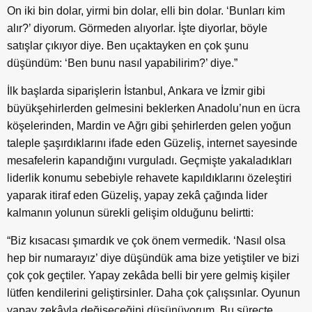
On iki bin dolar, yirmi bin dolar, elli bin dolar. ‘Bunları kim
alır?’ diyorum. Görmeden alıyorlar. İşte diyorlar, böyle
satışlar çıkıyor diye. Ben uçaktayken en çok şunu
düşündüm: ‘Ben bunu nasıl yapabilirim?’ diye.”
İlk başlarda siparişlerin İstanbul, Ankara ve İzmir gibi
büyükşehirlerden gelmesini beklerken Anadolu’nun en ücra
köşelerinden, Mardin ve Ağrı gibi şehirlerden gelen yoğun
taleple şaşırdıklarını ifade eden Güzeliş, internet sayesinde
mesafelerin kapandığını vurguladı. Geçmişte yakaladıkları
liderlik konumu sebebiyle rehavete kapıldıklarını özeleştiri
yaparak itiraf eden Güzeliş, yapay zekâ çağında lider
kalmanın yolunun sürekli gelişim olduğunu belirtti:
“Biz kısacası şımardık ve çok önem vermedik. ‘Nasıl olsa
hep bir numarayız’ diye düşündük ama bize yetiştiler ve bizi
çok çok geçtiler. Yapay zekâda belli bir yere gelmiş kişiler
lütfen kendilerini geliştirsinler. Daha çok çalışsınlar. Oyunun
yapay zekâyla değişeceğini düşünüyorum. Bu süreçte