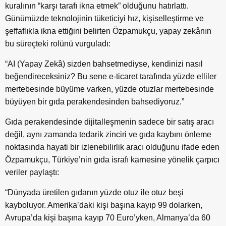
kuralının “karşı tarafı ikna etmek” olduğunu hatırlattı.
Günümüzde teknolojinin tüketiciyi hız, kişiselleştirme ve
şeffaflıkla ikna ettiğini belirten Özpamukçu, yapay zekânın
bu süreçteki rolünü vurguladı:
“AI (Yapay Zekâ) sizden bahsetmediyse, kendinizi nasıl
beğendireceksiniz? Bu sene e-ticaret tarafında yüzde elliler
mertebesinde büyüme varken, yüzde otuzlar mertebesinde
büyüyen bir gıda perakendesinden bahsediyoruz.”
Gıda perakendesinde dijitalleşmenin sadece bir satış aracı
değil, aynı zamanda tedarik zinciri ve gıda kaybını önleme
noktasında hayati bir izlenebilirlik aracı olduğunu ifade eden
Özpamukçu, Türkiye’nin gıda israfı karnesine yönelik çarpıcı
veriler paylaştı:
“Dünyada üretilen gıdanın yüzde otuz ile otuz beşi
kayboluyor. Amerika’daki kişi başına kayıp 99 dolarken,
Avrupa’da kişi başına kayıp 70 Euro’yken, Almanya’da 60