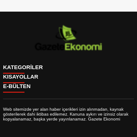
KATEGORİLER
KISAYOLLAR
GÜNDEM
E-BÜLTEN
DÜNYA
BURÇLAR
SİYASET
CANLI BORSA
EKONOMİ
CANLI SONUÇLAR
SPOR
CANLI TV
MAGAZİN
Web sitemizde yer alan haber içerikleri izin alınmadan, kaynak
FİKSTÜR
SAĞLIK
gösterilerek dahi iktibas edilemez. Kanuna aykırı ve izinsiz olarak
FİRMA EKLE
EĞİTİM
gazeteekonomi.com
e-bültenine abone olarak, tarafınıza haber,
kopyalanamaz, başka yerde yayınlanamaz. Gazete Ekonomi
FİRMA REHBERİ
YAŞAM
duyuru ve kampanya içerikli e-postaların gönderilmesini kabul etmiş
GAZETELER
TEKNOLOJİ
olursunuz.
HABER GÖNDER
KÜLTÜR SANAT
HAVA DURUMU
BİYOGRAFİLER