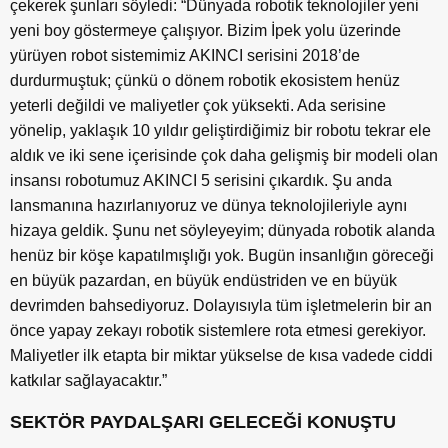
çekerek şunları söyledi: “Dünyada robotik teknolojiler yeni
yeni boy göstermeye çalışıyor. Bizim İpek yolu üzerinde
yürüyen robot sistemimiz AKINCI serisini 2018’de
durdurmuştuk; çünkü o dönem robotik ekosistem henüz
yeterli değildi ve maliyetler çok yüksekti. Ada serisine
yönelip, yaklaşık 10 yıldır geliştirdiğimiz bir robotu tekrar ele
aldık ve iki sene içerisinde çok daha gelişmiş bir modeli olan
insansı robotumuz AKINCI 5 serisini çıkardık. Şu anda
lansmanına hazırlanıyoruz ve dünya teknolojileriyle aynı
hizaya geldik. Şunu net söyleyeyim; dünyada robotik alanda
henüz bir köşe kapatılmışlığı yok. Bugün insanlığın göreceği
en büyük pazardan, en büyük endüstriden ve en büyük
devrimden bahsediyoruz. Dolayısıyla tüm işletmelerin bir an
önce yapay zekayı robotik sistemlere rota etmesi gerekiyor.
Maliyetler ilk etapta bir miktar yükselse de kısa vadede ciddi
katkılar sağlayacaktır.”
SEKTÖR PAYDALŞARI GELECEĞİ KONUŞTU