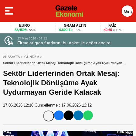
Giriş
Yap
EURO
GRAM ALTIN
FAİZ
53,4598
6.890,41
40,65
0,55%
1,09%
-0,12%
23 Mart 2026 - 07:12
uçtu
Firmalar gıda fuarlarını bu anket ile değerlendirdi
ANASAYFA
GÜNDEM
Sektör Liderlerinden Ortak Mesaj: Teknolojik Dönüşüme Ayak Uydurmayan
Geride Kalacak
Sektör Liderlerinden Ortak Mesaj:
Teknolojik Dönüşüme Ayak
Uydurmayan Geride Kalacak
17.06.2026 12:10
Güncellenme :
17.06.2026 12:12