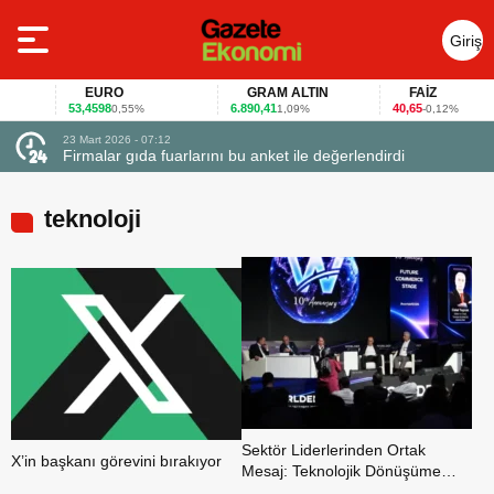
Giriş
Yap
EURO
GRAM ALTIN
FAİZ
53,4598
6.890,41
40,65
0,55%
1,09%
-0,12%
23 Mart 2026 - 07:12
uçtu
Firmalar gıda fuarlarını bu anket ile değerlendirdi
teknoloji
Sektör Liderlerinden Ortak
X’in başkanı görevini bırakıyor
Mesaj: Teknolojik Dönüşüme
Ayak Uydurmayan Geride