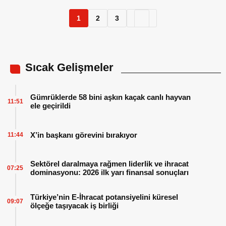
1
2
3
Sıcak Gelişmeler
Gümrüklerde 58 bini aşkın kaçak canlı hayvan
11:51
ele geçirildi
X’in başkanı görevini bırakıyor
11:44
Sektörel daralmaya rağmen liderlik ve ihracat
07:25
dominasyonu: 2026 ilk yarı finansal sonuçları
Türkiye’nin E-İhracat potansiyelini küresel
09:07
ölçeğe taşıyacak iş birliği