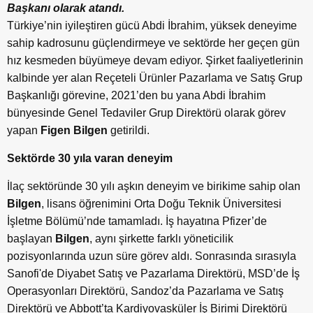
Başkanı olarak atandı.
Türkiye’nin iyileştiren gücü Abdi İbrahim, yüksek deneyime
sahip kadrosunu güçlendirmeye ve sektörde her geçen gün
hız kesmeden büyümeye devam ediyor. Şirket faaliyetlerinin
kalbinde yer alan Reçeteli Ürünler Pazarlama ve Satış Grup
Başkanlığı görevine, 2021’den bu yana Abdi İbrahim
bünyesinde Genel Tedaviler Grup Direktörü olarak görev
yapan
Figen Bilgen
getirildi.
Sektörde 30 yıla varan deneyim
İlaç sektöründe 30 yılı aşkın deneyim ve birikime sahip olan
Bilgen
, lisans öğrenimini Orta Doğu Teknik Üniversitesi
İşletme Bölümü’nde tamamladı. İş hayatına Pfizer’de
başlayan
Bilgen
, aynı şirkette farklı yöneticilik
pozisyonlarında uzun süre görev aldı. Sonrasında sırasıyla
Sanofi'de Diyabet Satış ve Pazarlama Direktörü, MSD’de İş
Operasyonları Direktörü, Sandoz’da Pazarlama ve Satış
Direktörü ve Abbott’ta Kardiyovasküler İş Birimi Direktörü