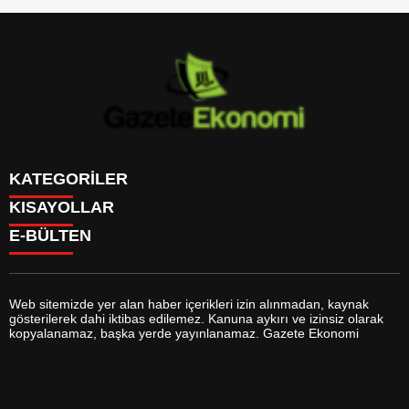
KATEGORİLER
KISAYOLLAR
GÜNDEM
E-BÜLTEN
DÜNYA
BURÇLAR
SİYASET
CANLI BORSA
EKONOMİ
CANLI SONUÇLAR
SPOR
CANLI TV
MAGAZİN
Web sitemizde yer alan haber içerikleri izin alınmadan, kaynak
FİKSTÜR
SAĞLIK
gösterilerek dahi iktibas edilemez. Kanuna aykırı ve izinsiz olarak
FİRMA EKLE
EĞİTİM
gazeteekonomi.com
e-bültenine abone olarak, tarafınıza haber,
kopyalanamaz, başka yerde yayınlanamaz. Gazete Ekonomi
FİRMA REHBERİ
YAŞAM
duyuru ve kampanya içerikli e-postaların gönderilmesini kabul etmiş
GAZETELER
TEKNOLOJİ
olursunuz.
HABER GÖNDER
KÜLTÜR SANAT
HAVA DURUMU
BİYOGRAFİLER
HİSSELER
YEREL HABERLER