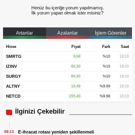
Henüz bu içeriğe yorum yapılmamış.
İlk yorum yapan olmak ister misiniz?
Artanlar
Azalanlar
İşlem Görenler
Hisse
Fiyat
Fark
Saat
SMRTG
9,68
%10
18:10
IZINV
80,30
%10
18:10
SURGY
80,30
%10
18:10
ALTNY
19,48
%9.99
18:10
NETCD
155,40
%9.98
18:10
İlginizi Çekebilir
E-ihracat rotası yeniden şekillenmeli
08:13