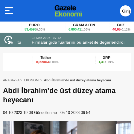
Giriş
Yap
EURO
GRAM ALTIN
FAİZ
53,4598
6.890,41
40,65
0,55%
1,09%
-0,12%
23 Mart 2026 - 07:12
uçtu
Firmalar gıda fuarlarını bu anket ile değerlendirdi
Tether
XRP
0,999864
1,41
0.00%
1.79%
ANASAYFA
EKONOMİ
Abdi İbrahim’de üst düzey atama heyecanı
Abdi İbrahim’de üst düzey atama
heyecanı
04.10.2023 19:08
Güncellenme :
05.10.2023 06:54