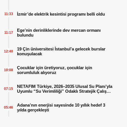
İzmir’de elektrik kesintisi programı belli oldu
11:33
Ege’nin derinliklerinde dev mercan ormanı
11:17
bulundu
19 Çin üniversitesi İstanbul’a gelecek burslar
12:40
konuşulacak
Çocuklar için üretiyoruz, çocuklar için
10:08
sorumluluk alıyoruz
NETAFIM Türkiye, 2026–2035 Ulusal Su Planı’yla
07:15
Uyumlu “Su Verimliliği” Odaklı Stratejik Çalışma
Planını Hayata Geçiriyor
Adana’nın enerjisi sayesinde 10 yıllık hedef 3
05:46
yılda gerçekleşti