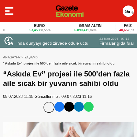
Giriş
Yap
EURO
GRAM ALTIN
FAİZ
53,4598
6.890,41
40,65
0,55%
1,09%
-0,12%
23 Mart 2026 - 07:12
uçtu
Firmalar gıda fuarlarını bu anket ile değerlendirdi
ANASAYFA
YAŞAM
“Askıda Ev” projesi ile 500’den fazla aile sıcak bir yuvanın sahibi oldu
“Askıda Ev” projesi ile 500’den fazla
aile sıcak bir yuvanın sahibi oldu
09.07.2023 11:15
Güncellenme :
09.07.2023 11:16