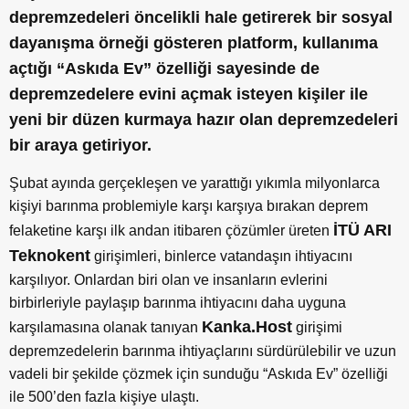
depremzedeleri öncelikli hale getirerek bir sosyal
dayanışma örneği gösteren platform, kullanıma
açtığı “Askıda Ev” özelliği sayesinde de
depremzedelere evini açmak isteyen kişiler ile
yeni bir düzen kurmaya hazır olan depremzedeleri
bir araya getiriyor.
Şubat ayında gerçekleşen ve yarattığı yıkımla milyonlarca
kişiyi barınma problemiyle karşı karşıya bırakan deprem
İTÜ ARI
felaketine karşı ilk andan itibaren çözümler üreten
Teknokent
girişimleri, binlerce vatandaşın ihtiyacını
karşılıyor. Onlardan biri olan ve insanların evlerini
birbirleriyle paylaşıp barınma ihtiyacını daha uyguna
Kanka.Host
karşılamasına olanak tanıyan
girişimi
depremzedelerin barınma ihtiyaçlarını sürdürülebilir ve uzun
vadeli bir şekilde çözmek için sunduğu “Askıda Ev” özelliği
ile 500’den fazla kişiye ulaştı.