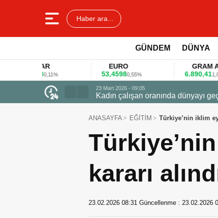
Haber ara...
GÜNDEM
DÜNYA
LAR
EURO
GRAM ALTIN
578
53,4598
6.890,41
0,11%
0,55%
1,09%
23 Mart 2026 - 07:12
Firmalar gıda fuarlarını bu anket ile
ANASAYFA
EĞİTİM
Türkiye’nin iklim ey
Türkiye’nin 
kararı alınd
23.02.2026 08:31
Güncellenme :
23.02.2026 