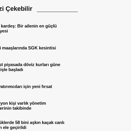
izi Çekebilir
 kardeş: Bir ailenin en güçlü
yesi
i maaşlarında SGK kesintisi
t piyasada döviz kurları güne
işle başladı
atırımcıları için yeni fırsat
lyon kişi varlık yönetim
lerinin takibinde
lerde 58 bini aşkın kaçak canlı
 ele geçirildi