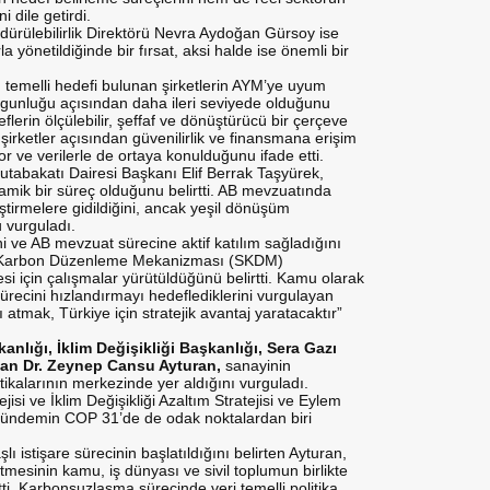
 dile getirdi.
dürülebilirlik Direktörü Nevra Aydoğan Gürsoy ise
önetildiğinde bir fırsat, aksi halde ise önemli bir
im temelli hedefi bulunan şirketlerin AYM’ye uyum
lgunluğu açısından daha ileri seviyede olduğunu
eflerin ölçülebilir, şeffaf ve dönüştürücü bir çerçeve
irketler açısından güvenilirlik ve finansmana erişim
r ve verilerle de ortaya konulduğunu ifade etti.
utabakatı Dairesi Başkanı Elif Berrak Taşyürek,
namik bir süreç olduğunu belirtti. AB mevzuatında
ştirmelere gidildiğini, ancak yeşil dönüşüm
u vurguladı.
ni ve AB mevzuat sürecine aktif katılım sağladığını
da Karbon Düzenleme Mekanizması (SKDM)
si için çalışmalar yürütüldüğünü belirtti. Kamu olarak
sürecini hızlandırmayı hedeflediklerini vurgulayan
tmak, Türkiye için stratejik avantaj yaratacaktır”
kanlığı, İklim Değişikliği Başkanlığı, Sera Gazı
uşan Dr. Zeynep Cansu Ayturan,
sanayinin
tikalarının merkezinde yer aldığını vurguladı.
isi ve İklim Değişikliği Azaltım Stratejisi ve Eylem
 gündemin COP 31’de de odak noktalardan biri
 istişare sürecinin başlatıldığını belirten Ayturan,
tmesinin kamu, iş dünyası ve sivil toplumun birlikte
i. Karbonsuzlaşma sürecinde veri temelli politika