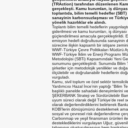
(TRAction) tarafından düzenlenen Kamu 
gerçekleşti. Kamu kurumları, iş dünyası 
toplantıda, bilim temelli hedefler (SBT
sanayinin karbonsuzlaşması ve Türkiye
yönelik hazırlıklar ele alındı.
Toplantı bilim temelli hedeflerin yaygınlaş
giderilmesi ve kamu kurumları, iş dünyası ve
güçlendirilmesi amacıyla gerçekleştirildi. 
emisyon hedefi doğrultusunda sanayinin d
sürecine ilişkin kapsamlı bir istişare zemin
WWF-Türkiye Çevre Politikaları Müdürü A
WWF-Türkiye İklim ve Enerji Programı Müd
Metodolojisi (SBTi) Kapsamındaki Yeni Geli
sunumunu gerçekleştirdi. Sunumda Bilim T
şirketler için metodolojik yenilikler ve do
ölçülebilir ve doğrulanabilir hedeflerin doğ
vurguladı.
Kamu, sivil toplum ve özel sektör temsilc
Yardımcısı Hazal İnce’nin yaptığı “Bilim T
başlıklı panelde sahadaki deneyimlerini ve p
ŞEKERBANK Strateji ve Sürdürülebilir Ban
uyum süreci olarak değil Türkiye’de reel
olarak değerlendirdiklerini belirterek Ba
KOBİ’lerin dönüşümünü desteklemek amacıyl
sosyal ve çevresel risk değerlendirme çe
Carbonmap ve yeşil finansman ürünleri il
desteklediklerini vurgulayan Uğuz, güvenili
tabanının oluşturulmasının hem bankaların