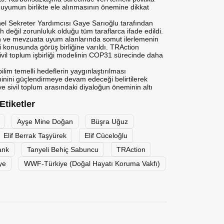
ası uyumun birlikte ele alınmasının önemine dikkat
l Sekreter Yardımcısı Gaye Sarıoğlu tarafından
rcih değil zorunluluk olduğu tüm taraflarca ifade edildi.
n ve mevzuata uyum alanlarında somut ilerlemenin
ği konusunda görüş birliğine varıldı. TRAction
ivil toplum işbirliği modelinin COP31 sürecinde daha
im temelli hedeflerin yaygınlaştırılması
inini güçlendirmeye devam edeceği belirtilerek
 sivil toplum arasındaki diyaloğun öneminin altı
Etiketler
Ayşe Mine Doğan
Büşra Uğuz
Elif Berrak Taşyürek
Elif Cüceloğlu
ank
Tanyeli Behiç Sabuncu
TRAction
ye
WWF-Türkiye (Doğal Hayatı Koruma Vakfı)