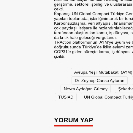
geliştirme, sektörel işbirliği ve uluslarar
çekti.
Kapanışı UN Global Compact Türkiye Gene
yapılan toplantıda, işbirliğinin artık bir te
Karbonsuzlaşma, veri altyapısı, finansma
çok paydaşlı istişare ile hızlandırılabilece
tarafından oluşturulan kamu, iş dünyası, s
da kritik hale geleceği vurgulandı.
TRAction platformunun, AYM’ye uyum ve bil
doğrultusunda Türkiye’de iklim eylemi zem
COP31’e giden süreçte kamu, iş dünyası ve
çizildi.
Avrupa Yeşil Mutabakatı (AYM)
Dr. Zeynep Cansu Ayturan
Nevra Aydoğan Gürsoy
Şekerb
TÜSİAD
UN Global Compact Türki
YORUM YAP