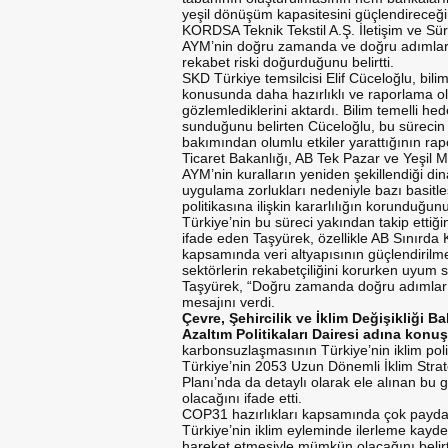
yeşil dönüşüm kapasitesini güçlendireceğini
KORDSA Teknik Tekstil A.Ş. İletişim ve Sür
AYM’nin doğru zamanda ve doğru adımlarla y
rekabet riski doğurduğunu belirtti.
SKD Türkiye temsilcisi Elif Cüceloğlu, bil
konusunda daha hazırlıklı ve raporlama o
gözlemlediklerini aktardı. Bilim temelli hed
sunduğunu belirten Cüceloğlu, bu sürecin ş
bakımından olumlu etkiler yarattığının rapo
Ticaret Bakanlığı, AB Tek Pazar ve Yeşil M
AYM’nin kuralların yeniden şekillendiği di
uygulama zorlukları nedeniyle bazı basitle
politikasına ilişkin kararlılığın korunduğun
Türkiye’nin bu süreci yakından takip ettiği
ifade eden Taşyürek, özellikle AB Sınır
kapsamında veri altyapısının güçlendirilme
sektörlerin rekabetçiliğini korurken uyum 
Taşyürek, “Doğru zamanda doğru adımları a
mesajını verdi.
Çevre, Şehircilik ve İklim Değişikliği Ba
Azaltım Politikaları Dairesi adına kon
karbonsuzlaşmasının Türkiye’nin iklim poli
Türkiye’nin 2053 Uzun Dönemli İklim Stratej
Planı’nda da detaylı olarak ele alınan bu
olacağını ifade etti.
COP31 hazırlıkları kapsamında çok paydaşlı
Türkiye’nin iklim eyleminde ilerleme kayde
hareket etmesiyle mümkün olacağını belirtt