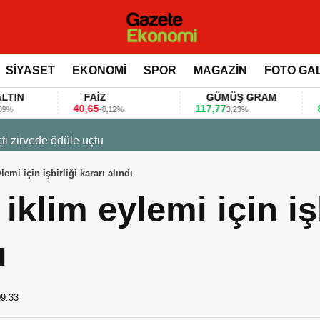
SİYASET
EKONOMİ
SPOR
MAGAZİN
FOTO GA
FAİZ
GÜMÜŞ GRAM
BITCOIN
40,65
117,77
80.155,00
-0,12%
3,23%
0,
 değerlendirdi
lemi için işbirliği kararı alındı
iklim eylemi için iş
ı
09:33