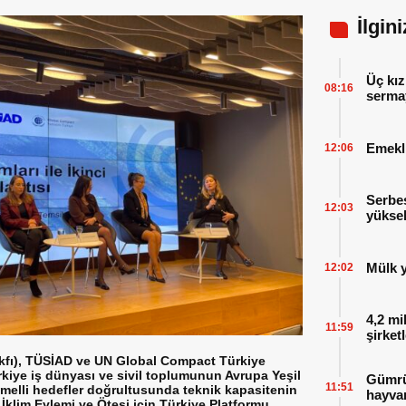
İlgin
Üç kız
08:16
serma
Emekl
12:06
Serbes
12:03
yüksel
Mülk y
12:02
4,2 mi
11:59
şirket
fı), TÜSİAD ve UN Global Compact Türkiye
ürkiye iş dünyası ve sivil toplumunun Avrupa Yeşil
Gümrük
11:51
melli hedefler doğrultusunda teknik kapasitenin
hayvan
 İklim Eylemi ve Ötesi için Türkiye Platformu