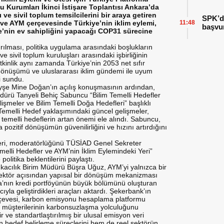
Kurumları İkinci İstişare Toplantısı Ankara’da
ve sivil toplum temsilcilerini bir araya getiren
SPK’da
) ve AYM çerçevesinde Türkiye’nin iklim eylemi,
11:48
başvu
’nin ev sahipliğini yapacağı COP31 sürecine
tırılması, politika uygulama arasındaki boşlukların
 sivil toplum kuruluşları arasındaki işbirliğinin
Etkinlik aynı zamanda Türkiye’nin 2053 net sıfır
önüşümü ve uluslararası iklim gündemi ile uyum
i sundu.
yşe Mine Doğan’ın açılış konuşmasının ardından,
ürü Tanyeli Behiç Sabuncu “Bilim Temelli Hedefler
şmeler ve Bilim Temelli Doğa Hedefleri” başlıklı
emelli Hedef yaklaşımındaki güncel gelişmeler,
ğa temelli hedeflerin artan önemi ele alındı. Sabuncu,
a pozitif dönüşümün güvenilirliğini ve hızını artırdığını
ileri, moderatörlüğünü TÜSİAD Genel Sekreter
emelli Hedefler ve AYM’nin İklim Eylemindeki Yeri”
olitika beklentilerini paylaştı.
kacılık Birim Müdürü Büşra Uğuz, AYM’yi yalnızca bir
 sektör açısından yapısal bir dönüşüm mekanizması
nka’nın kredi portföyünün büyük bölümünü oluşturan
a geliştirdikleri araçları aktardı. Şekerbank’ın
rçevesi, karbon emisyonu hesaplama platformu
e müşterilerinin karbonsuzlaşma yolculuğunu
r ve standartlaştırılmış bir ulusal emisyon veri
 hedef belirleme süreçlerini hem de reel sektörün