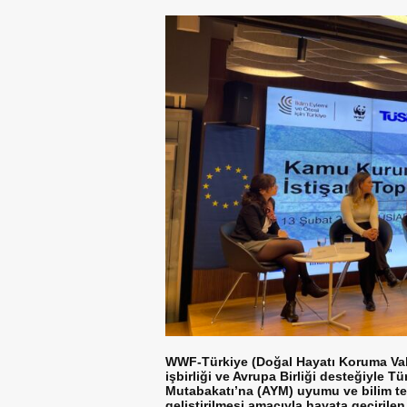
WWF-Türkiye (Doğal Hayatı Koruma Vak
işbirliği ve Avrupa Birliği desteğiyle T
Mutabakatı’na (AYM) uyumu ve bilim te
geliştirilmesi amacıyla hayata geçirilen