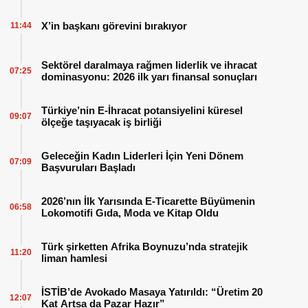
X’in başkanı görevini bırakıyor
11:44
Sektörel daralmaya rağmen liderlik ve ihracat
07:25
dominasyonu: 2026 ilk yarı finansal sonuçları
Türkiye’nin E-İhracat potansiyelini küresel
09:07
ölçeğe taşıyacak iş birliği
Geleceğin Kadın Liderleri İçin Yeni Dönem
07:09
Başvuruları Başladı
2026’nın İlk Yarısında E-Ticarette Büyümenin
06:58
Lokomotifi Gıda, Moda ve Kitap Oldu
Türk şirketten Afrika Boynuzu’nda stratejik
11:20
liman hamlesi
İSTİB’de Avokado Masaya Yatırıldı: “Üretim 20
12:07
Kat Artsa da Pazar Hazır”