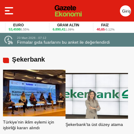
Giriş
Yap
EURO
GRAM ALTIN
FAİZ
53,4598
6.890,41
40,65
0,55%
1,09%
-0,12%
23 Mart 2026 - 07:12
uçtu
Firmalar gıda fuarlarını bu anket ile değerlendirdi
Şekerbank
Türkiye’nin iklim eylemi için
Şekerbank’ta üst düzey atama
işbirliği kararı alındı