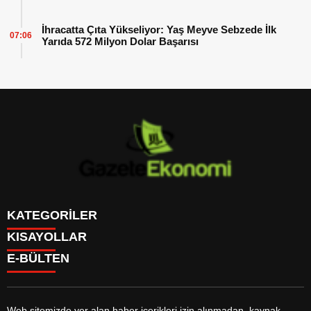
İhracatta Çıta Yükseliyor: Yaş Meyve Sebzede İlk
07:06
Yarıda 572 Milyon Dolar Başarısı
KATEGORİLER
KISAYOLLAR
GÜNDEM
E-BÜLTEN
DÜNYA
BURÇLAR
SİYASET
CANLI BORSA
EKONOMİ
CANLI SONUÇLAR
SPOR
CANLI TV
MAGAZİN
Web sitemizde yer alan haber içerikleri izin alınmadan, kaynak