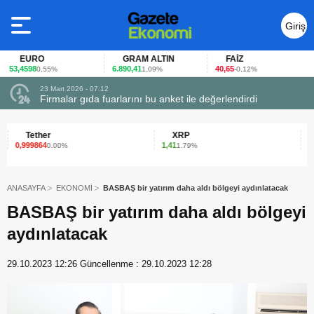
Giriş
Yap
EURO
GRAM ALTIN
FAİZ
53,4598
6.890,41
40,65
0,55%
1,09%
-0,12%
23 Mart 2026 - 07:12
uçtu
Firmalar gıda fuarlarını bu anket ile değerlendirdi
Tether
XRP
0,999864
1,41
6
0.00%
1.79%
ANASAYFA
EKONOMİ
BASBAŞ bir yatırım daha aldı bölgeyi aydınlatacak
BASBAŞ bir yatırım daha aldı bölgeyi
aydınlatacak
29.10.2023 12:26
Güncellenme :
29.10.2023 12:28