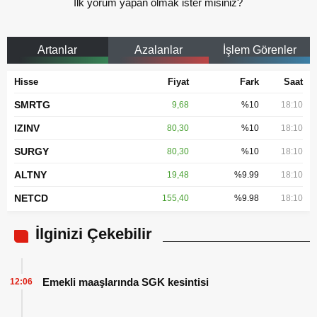
İlk yorum yapan olmak ister misiniz?
Artanlar
Azalanlar
İşlem Görenler
Hisse
Fiyat
Fark
Saat
SMRTG
9,68
%10
18:10
IZINV
80,30
%10
18:10
SURGY
80,30
%10
18:10
ALTNY
19,48
%9.99
18:10
NETCD
155,40
%9.98
18:10
İlginizi Çekebilir
Emekli maaşlarında SGK kesintisi
12:06