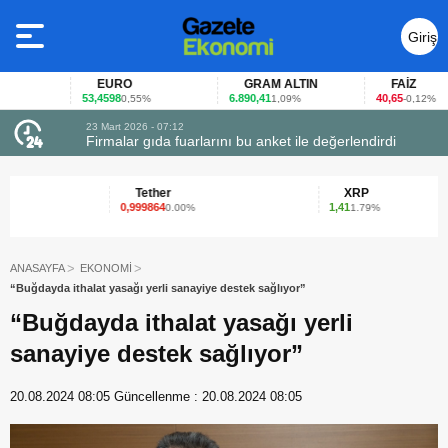
Giriş
Yap
EURO
GRAM ALTIN
FAİZ
53,4598
6.890,41
40,65
0,55%
1,09%
-0,12%
23 Mart 2026 - 07:12
uçtu
Firmalar gıda fuarlarını bu anket ile değerlendirdi
Tether
XRP
0,999864
1,41
0.00%
1.79%
ANASAYFA
EKONOMİ
“Buğdayda ithalat yasağı yerli sanayiye destek sağlıyor”
“Buğdayda ithalat yasağı yerli
sanayiye destek sağlıyor”
20.08.2024 08:05
Güncellenme :
20.08.2024 08:05