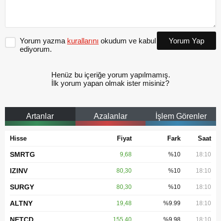
Yorum yazma
kurallarını
okudum ve kabul
Yorum Yap
ediyorum.
Henüz bu içeriğe yorum yapılmamış.
İlk yorum yapan olmak ister misiniz?
Artanlar
Azalanlar
İşlem Görenler
Hisse
Fiyat
Fark
Saat
SMRTG
9,68
%10
18:10
IZINV
80,30
%10
18:10
SURGY
80,30
%10
18:10
ALTNY
19,48
%9.99
18:10
NETCD
155,40
%9.98
18:10