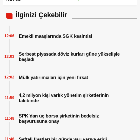
İlginizi Çekebilir
Emekli maaşlarında SGK kesintisi
12:06
Serbest piyasada döviz kurları güne yükselişle
12:03
başladı
Mülk yatırımcıları için yeni fırsat
12:02
4,2 milyon kişi varlık yönetim şirketlerinin
11:59
takibinde
SPK’dan üç borsa şirketinin bedelsiz
11:48
başvurusuna onay
Şeftali fiyatları bir günde yarı yarıya eridi
11:46