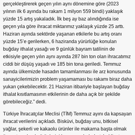
gerçekleştirerek geçen yılın aynı dönemine göre (2023
yılının ilk 6 ayında bu rakam 1 milyon 559 bindi) yaklaşık
yüzde 15 artış yakaladık. İlk beş ay baz alındığında ise
geçen yıla göre ihracat miktarımız yaklaşık yüzde 25 arttı.
Haziran ayında sektörde yaşanan etkilerle bu artış oranı
yüzde 15’e gerilerken, 6 haziranda yürürlüğe konulan
buğday ithalat yasağı ve 9 günlük bayram tatilinin de
etkisiyle geçen yılın aynı ayında 287 bin ton olan ihracatımız
ciddi bir düşüş yaşadı ve 185 bin tona geriledi. Temmuz
ayında ülkemizde hasadın tamamlanması ile arz konusunda
sanayicilerimizin problem yaşamaması bu rakamı biraz daha
yukarı çekebilecektir. 21 Haziran itibariyle başlayan buğday
ithalat kısıtlamasının etkilerinin de daha açık bir şekilde
görebileceğiz.” dedi.
Türkiye İhracatçılar Meclisi (TİM) Temmuz ayını da kapsayan
ihracat verilerini açıkladı. Bisküvi, buğday unu, bitkisel
yağlar, şekerli ve kakaolu ürünler ile makarna başta olmak