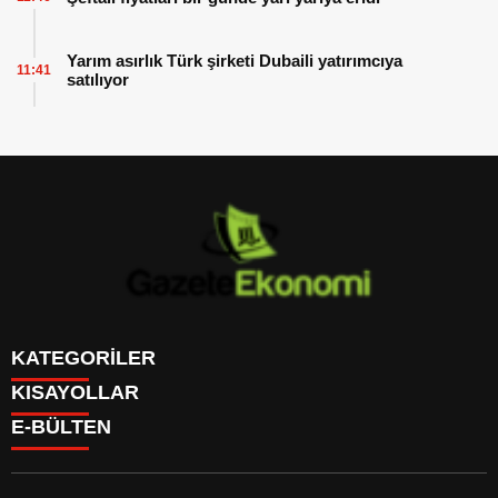
Yarım asırlık Türk şirketi Dubaili yatırımcıya
11:41
satılıyor
KATEGORİLER
KISAYOLLAR
GÜNDEM
E-BÜLTEN
DÜNYA
BURÇLAR
SİYASET
CANLI BORSA
EKONOMİ
CANLI SONUÇLAR
SPOR