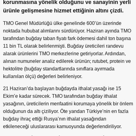
korunmasına yönelik olduğunu ve sanayinin yerli
ürünle gelişmesine hizmet ettiğinin altını çizdi.
TMO Genel Müdürlüğü ülke genelinde 600’ün üzerinde
noktada hububat alımlarını sürdürüyor. Haziran ayında TMO
tarafından buğday taban fiyatı fark ödemesi dahil ton başına
11 bin TL olarak belirlenmişti. Buğday üreticileri randevu
alarak ürünlerini TMO merkezlerine getiriyorlar. Ardından,
alınan numuneler analiz edilerek ürünün; rutubet, protein ve
hektolitre (buğday standartlarında sınıflara ayırmada
kullanılan ölçü) değerleri belirleniyor.
21 Haziran’da başlayan buğdayda ithalat yasağı ise 15
Ekim’e kadar sürecek. TMO tarafından buğday ithalat
yasağının, üreticilerin menfaatini korumaya yönelik bir önlem
olduğunun da altı çiziliyor. Öte yandan Türkiye’nin en fazla
buğday ihraç ettiği Rusya’nın ithalat yasağından
etkileneceği uluslararası kamuoyunda değerlendiriliyor.