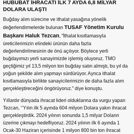
HUBUBAT İHRACATI İLK 7 AYDA 6,8 MİLYAR
DOLARA ULAŞTI
Buğday alım sürecine ve ithalat yasağına yönelik
TUSAF Yönetim Kurulu
değerlendirmelerde bulunan
Başkanı Haluk Tezcan
, “İthalat kısıtlamasıyla
üreticilerimizin elindeki ürünün daha fazla
değerlendirilmesinin de önü açılıyor. Böylece yerli
buğdayımızı yerli sanayimizde işlemiş oluyoruz. TMO
geçtiğimiz yıl 13,5 milyon ton buğday satın almıştı, bu yıl da
yoğun şekilde alım yapmayı sürdürüyor. Ayrıca ithalat
kısıtlamasıyla birlikte sanayicilerimizin de daha fazla alım
gerçekleştireceğini öngörüyoruz.” diye konuştu.
Yıllardır dünyada ihracat lideri olduklarına da vurgu yapan
Tezcan, ‘’Yılın ilk 5 ayında 604 milyon Dolara yakın ihracat
gerçekleştirdik. 2024 yılının sonunda 1,5 milyar Doların
üzerine çıkmayı hedefliyoruz. 2024 yılının ilk 6 ayında 1
Ocak-30 Haziran içerisinde 1 milyon 800 bin ton ihracat