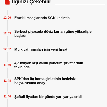
İlginizi Çekebilir
Emekli maaşlarında SGK kesintisi
12:06
Serbest piyasada döviz kurları güne yükselişle
12:03
başladı
Mülk yatırımcıları için yeni fırsat
12:02
4,2 milyon kişi varlık yönetim şirketlerinin
11:59
takibinde
SPK’dan üç borsa şirketinin bedelsiz
11:48
başvurusuna onay
Şeftali fiyatları bir günde yarı yarıya eridi
11:46