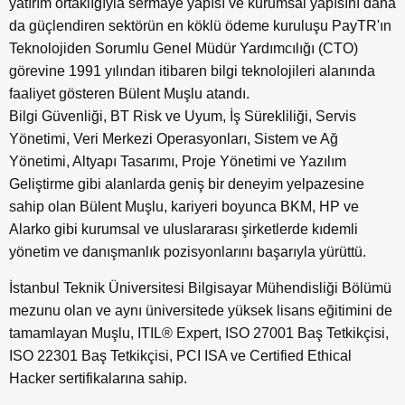
yatırım ortaklığıyla sermaye yapısı ve kurumsal yapısını daha
da güçlendiren sektörün en köklü ödeme kuruluşu PayTR'ın
Teknolojiden Sorumlu Genel Müdür Yardımcılığı (CTO)
görevine 1991 yılından itibaren bilgi teknolojileri alanında
faaliyet gösteren Bülent Muşlu atandı.
Bilgi Güvenliği, BT Risk ve Uyum, İş Sürekliliği, Servis
Yönetimi, Veri Merkezi Operasyonları, Sistem ve Ağ
Yönetimi, Altyapı Tasarımı, Proje Yönetimi ve Yazılım
Geliştirme gibi alanlarda geniş bir deneyim yelpazesine
sahip olan Bülent Muşlu, kariyeri boyunca BKM, HP ve
Alarko gibi kurumsal ve uluslararası şirketlerde kıdemli
yönetim ve danışmanlık pozisyonlarını başarıyla yürüttü.
İstanbul Teknik Üniversitesi Bilgisayar Mühendisliği Bölümü
mezunu olan ve aynı üniversitede yüksek lisans eğitimini de
tamamlayan Muşlu, ITIL® Expert, ISO 27001 Baş Tetkikçisi,
ISO 22301 Baş Tetkikçisi, PCI ISA ve Certified Ethical
Hacker sertifikalarına sahip.