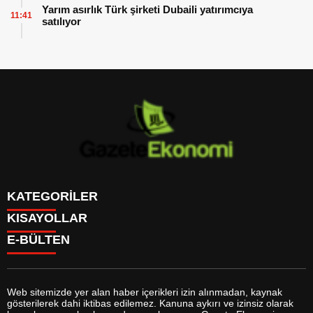
Yarım asırlık Türk şirketi Dubaili yatırımcıya
11:41
satılıyor
KATEGORİLER
KISAYOLLAR
GÜNDEM
E-BÜLTEN
DÜNYA
BURÇLAR
SİYASET
CANLI BORSA
EKONOMİ
CANLI SONUÇLAR
SPOR
CANLI TV
MAGAZİN
Web sitemizde yer alan haber içerikleri izin alınmadan, kaynak
FİKSTÜR
SAĞLIK
gösterilerek dahi iktibas edilemez. Kanuna aykırı ve izinsiz olarak
FİRMA EKLE
EĞİTİM