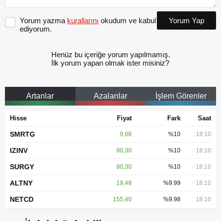
Yorum yazma
kurallarını
okudum ve kabul
Yorum Yap
ediyorum.
Henüz bu içeriğe yorum yapılmamış.
İlk yorum yapan olmak ister misiniz?
Artanlar
Azalanlar
İşlem Görenler
Hisse
Fiyat
Fark
Saat
SMRTG
9,68
%10
18:10
IZINV
80,30
%10
18:10
SURGY
80,30
%10
18:10
ALTNY
19,48
%9.99
18:10
NETCD
155,40
%9.98
18:10