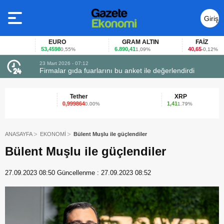
Giriş
Yap
EURO
GRAM ALTIN
FAİZ
53,4598
6.890,41
40,65
0,55%
1,09%
-0,12%
23 Mart 2026 - 07:12
uçtu
Firmalar gıda fuarlarını bu anket ile değerlendirdi
Tether
XRP
0,999864
1,41
0.00%
1.79%
ANASAYFA
EKONOMİ
Bülent Muşlu ile güçlendiler
Bülent Muşlu ile güçlendiler
27.09.2023 08:50
Güncellenme :
27.09.2023 08:52