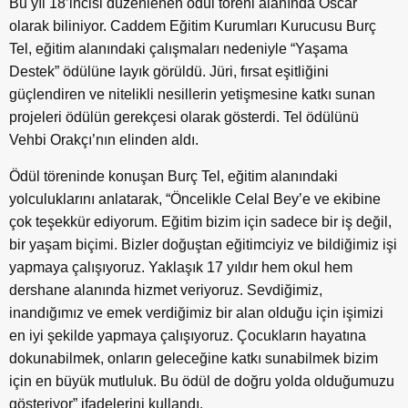
Bu yıl 18’incisi düzenlenen ödül töreni alanında Oscar
olarak biliniyor. Caddem Eğitim Kurumları Kurucusu Burç
Tel, eğitim alanındaki çalışmaları nedeniyle “Yaşama
Destek” ödülüne layık görüldü. Jüri, fırsat eşitliğini
güçlendiren ve nitelikli nesillerin yetişmesine katkı sunan
projeleri ödülün gerekçesi olarak gösterdi. Tel ödülünü
Vehbi Orakçı’nın elinden aldı.
Ödül töreninde konuşan Burç Tel, eğitim alanındaki
yolculuklarını anlatarak, “Öncelikle Celal Bey’e ve ekibine
çok teşekkür ediyorum. Eğitim bizim için sadece bir iş değil,
bir yaşam biçimi. Bizler doğuştan eğitimciyiz ve bildiğimiz işi
yapmaya çalışıyoruz. Yaklaşık 17 yıldır hem okul hem
dershane alanında hizmet veriyoruz. Sevdiğimiz,
inandığımız ve emek verdiğimiz bir alan olduğu için işimizi
en iyi şekilde yapmaya çalışıyoruz. Çocukların hayatına
dokunabilmek, onların geleceğine katkı sunabilmek bizim
için en büyük mutluluk. Bu ödül de doğru yolda olduğumuzu
gösteriyor” ifadelerini kullandı.