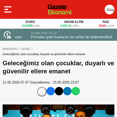
Giriş
Yap
EURO
GRAM ALTIN
FAİZ
53,4598
6.890,41
40,65
0,55%
1,09%
-0,12%
23 Mart 2026 - 07:12
uçtu
Firmalar gıda fuarlarını bu anket ile değerlendirdi
ANASAYFA
GENEL
Geleceğimiz olan çocuklar, duyarlı ve güvenilir ellere emanet
Geleceğimiz olan çocuklar, duyarlı ve
güvenilir ellere emanet
21.05.2026 07:47
Güncellenme :
23.05.2026 23:07