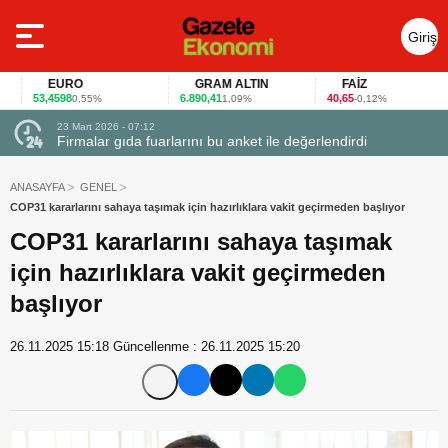
Giriş
Yap
EURO
GRAM ALTIN
FAİZ
53,4598
6.890,41
40,65
0,55%
1,09%
-0,12%
23 Mart 2026 - 07:12
uçtu
Firmalar gıda fuarlarını bu anket ile değerlendirdi
ANASAYFA
GENEL
COP31 kararlarını sahaya taşımak için hazırlıklara vakit geçirmeden başlıyor
COP31 kararlarını sahaya taşımak
için hazırlıklara vakit geçirmeden
başlıyor
26.11.2025 15:18
Güncellenme :
26.11.2025 15:20