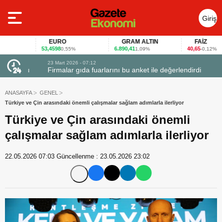
Giriş
Yap
EURO
GRAM ALTIN
FAİZ
53,4598
6.890,41
40,65
0,55%
1,09%
-0,12%
23 Mart 2026 - 07:12
uçtu
Firmalar gıda fuarlarını bu anket ile değerlendirdi
ANASAYFA
GENEL
Türkiye ve Çin arasındaki önemli çalışmalar sağlam adımlarla ilerliyor
Türkiye ve Çin arasındaki önemli
çalışmalar sağlam adımlarla ilerliyor
22.05.2026 07:03
Güncellenme :
23.05.2026 23:02