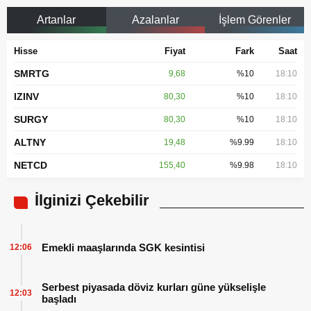
Artanlar
Azalanlar
İşlem Görenler
Hisse
Fiyat
Fark
Saat
SMRTG
9,68
%10
18:10
IZINV
80,30
%10
18:10
SURGY
80,30
%10
18:10
ALTNY
19,48
%9.99
18:10
NETCD
155,40
%9.98
18:10
İlginizi Çekebilir
Emekli maaşlarında SGK kesintisi
12:06
Serbest piyasada döviz kurları güne yükselişle
12:03
başladı