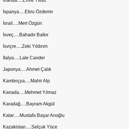
İrlanda….Emre Yıldız
İspanya….Ebru Özdemir
İsrail….Mert Özgün
İsveç….Bahadır Balkır
İsviçre….Zeki Yıldırım
İtalya….Lale Cander
Japonya….Ahmet Çalık
Kamboçya….Mahir Alp
Kanada….Mehmet Yılmaz
Karadağ….Bayram Akgül
Katar….Mustafa Başar Arıoğlu
Kazakistan….Selçuk Yüce