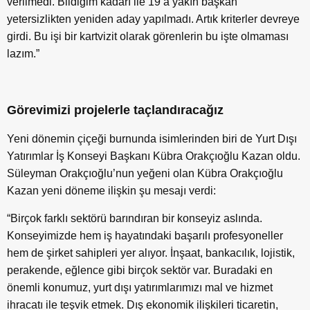
verilmedi. Bildiğim kadarı ile 19’a yakın başkan
yetersizlikten yeniden aday yapılmadı. Artık kriterler devreye
girdi. Bu işi bir kartvizit olarak görenlerin bu işte olmaması
lazım.”
Görevimizi projelerle taçlandıracağız
Yeni dönemin çiçeği burnunda isimlerinden biri de Yurt Dışı
Yatırımlar İş Konseyi Başkanı Kübra Orakçıoğlu Kazan oldu.
Süleyman Orakçıoğlu’nun yeğeni olan Kübra Orakçıoğlu
Kazan yeni döneme ilişkin şu mesajı verdi:
“Birçok farklı sektörü barındıran bir konseyiz aslında.
Konseyimizde hem iş hayatındaki başarılı profesyoneller
hem de şirket sahipleri yer alıyor. İnşaat, bankacılık, lojistik,
perakende, eğlence gibi birçok sektör var. Buradaki en
önemli konumuz, yurt dışı yatırımlarımızı mal ve hizmet
ihracatı ile teşvik etmek. Dış ekonomik ilişkileri ticaretin,