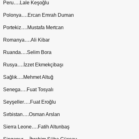
Peru….Lale Keşoğlu
Polonya….Ercan Emrah Duman
Portekiz….Mustafa Mertcan
Romanya….Ali Kibar
Ruanda….Selim Bora
Rusya….İzzet Ekmekçibaşı
Sağlık….Mehmet Altuğ
Senega….Fuat Tosyalı
Seyşeller….Fuat Eroğlu
Sırbistan….Osman Arslan
Sierra Leone….Fatih Altunbaş