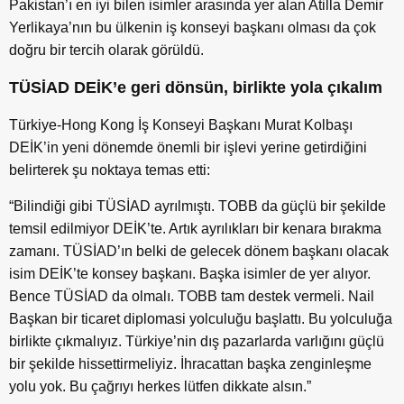
Pakistan’ı en iyi bilen isimler arasında yer alan Atilla Demir
Yerlikaya’nın bu ülkenin iş konseyi başkanı olması da çok
doğru bir tercih olarak görüldü.
TÜSİAD DEİK’e geri dönsün, birlikte yola çıkalım
Türkiye-Hong Kong İş Konseyi Başkanı Murat Kolbaşı
DEİK’in yeni dönemde önemli bir işlevi yerine getirdiğini
belirterek şu noktaya temas etti:
“Bilindiği gibi TÜSİAD ayrılmıştı. TOBB da güçlü bir şekilde
temsil edilmiyor DEİK’te. Artık ayrılıkları bir kenara bırakma
zamanı. TÜSİAD’ın belki de gelecek dönem başkanı olacak
isim DEİK’te konsey başkanı. Başka isimler de yer alıyor.
Bence TÜSİAD da olmalı. TOBB tam destek vermeli. Nail
Başkan bir ticaret diplomasi yolculuğu başlattı. Bu yolculuğa
birlikte çıkmalıyız. Türkiye’nin dış pazarlarda varlığını güçlü
bir şekilde hissettirmeliyiz. İhracattan başka zenginleşme
yolu yok. Bu çağrıyı herkes lütfen dikkate alsın.”