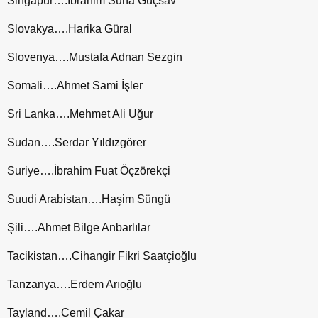
Singapur….İbrahim Süha Güçsav
Slovakya….Harika Güral
Slovenya….Mustafa Adnan Sezgin
Somali….Ahmet Sami İşler
Sri Lanka….Mehmet Ali Uğur
Sudan….Serdar Yıldızgörer
Suriye….İbrahim Fuat Öçzörekçi
Suudi Arabistan….Haşim Süngü
Şili….Ahmet Bilge Anbarlılar
Tacikistan….Cihangir Fikri Saatçioğlu
Tanzanya….Erdem Arıoğlu
Tayland….Cemil Çakar