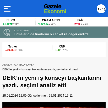
Giriş
Yap
EURO
GRAM ALTIN
FAİZ
53,4598
6.890,41
40,65
0,55%
1,09%
-0,12%
23 Mart 2026 - 07:12
uçtu
Firmalar gıda fuarlarını bu anket ile değerlendirdi
Tether
XRP
B
0,999864
1,41
647
0.00%
1.79%
ANASAYFA
EKONOMİ
DEİK’in yeni iş konseyi başkanlarını yazdı, seçimi analiz etti
DEİK’in yeni iş konseyi başkanlarını
yazdı, seçimi analiz etti
28.01.2024 13:09
Güncellenme :
28.01.2024 13:11