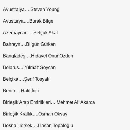
Avustralya….Steven Young
Avusturya….Burak Bilge
Azerbaycan….Selçuk Akat
Bahreyn….Bilgün Gürkan
Bangladeş….Hidayet Onur Ozden
Belarus….Yılmaz Soycan
Belçika….Şerif Tosyalı
Benin….Halit İnci
Birleşik Arap Emirlikleri….Mehmet Ali Akarca
Birleşik Krallık….Osman Okyay
Bosna Hersek….Hasan Topaloğlu