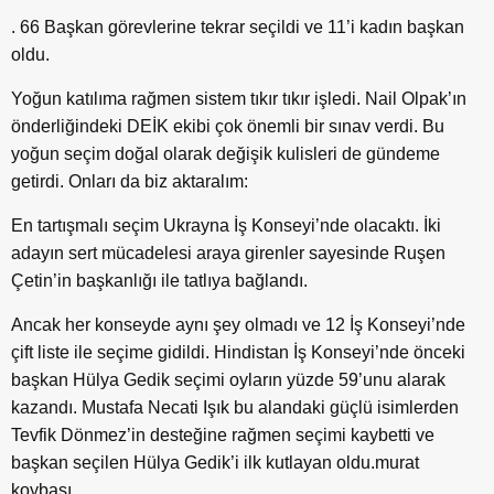
. 66 Başkan görevlerine tekrar seçildi ve 11’i kadın başkan
oldu.
Yoğun katılıma rağmen sistem tıkır tıkır işledi. Nail Olpak’ın
önderliğindeki DEİK ekibi çok önemli bir sınav verdi. Bu
yoğun seçim doğal olarak değişik kulisleri de gündeme
getirdi. Onları da biz aktaralım:
En tartışmalı seçim Ukrayna İş Konseyi’nde olacaktı. İki
adayın sert mücadelesi araya girenler sayesinde Ruşen
Çetin’in başkanlığı ile tatlıya bağlandı.
Ancak her konseyde aynı şey olmadı ve 12 İş Konseyi’nde
çift liste ile seçime gidildi. Hindistan İş Konseyi’nde önceki
başkan Hülya Gedik seçimi oyların yüzde 59’unu alarak
kazandı. Mustafa Necati Işık bu alandaki güçlü isimlerden
Tevfik Dönmez’in desteğine rağmen seçimi kaybetti ve
başkan seçilen Hülya Gedik’i ilk kutlayan oldu.murat
koybaşı