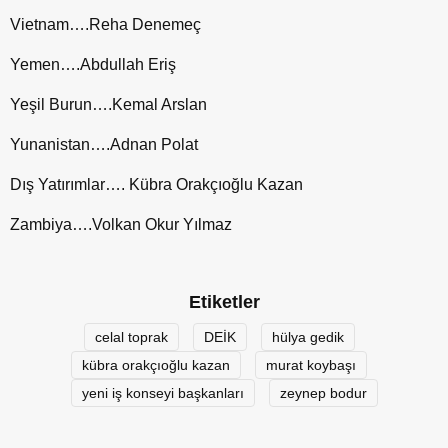
Vietnam….Reha Denemeç
Yemen….Abdullah Eriş
Yeşil Burun….Kemal Arslan
Yunanistan….Adnan Polat
Dış Yatırımlar…. Kübra Orakçıoğlu Kazan
Zambiya….Volkan Okur Yılmaz
Etiketler
celal toprak
DEİK
hülya gedik
kübra orakçıoğlu kazan
murat koybaşı
yeni iş konseyi başkanları
zeynep bodur