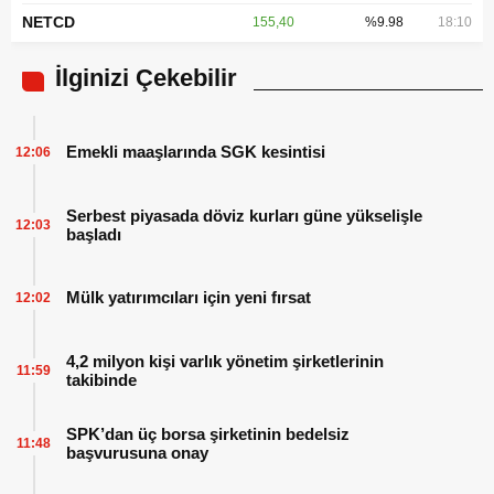
NETCD
155,40
%9.98
18:10
İlginizi Çekebilir
Emekli maaşlarında SGK kesintisi
12:06
Serbest piyasada döviz kurları güne yükselişle
12:03
başladı
Mülk yatırımcıları için yeni fırsat
12:02
4,2 milyon kişi varlık yönetim şirketlerinin
11:59
takibinde
SPK’dan üç borsa şirketinin bedelsiz
11:48
başvurusuna onay