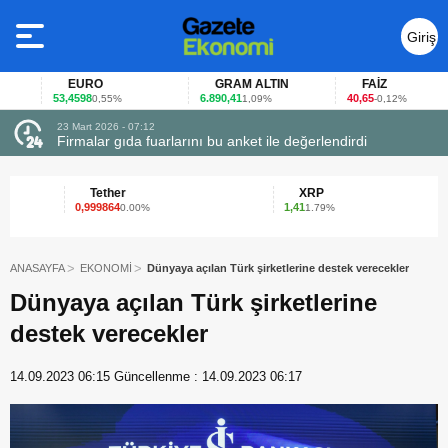
Giriş
Yap
EURO
GRAM ALTIN
FAİZ
53,4598
6.890,41
40,65
0,55%
1,09%
-0,12%
23 Mart 2026 - 07:12
uçtu
Firmalar gıda fuarlarını bu anket ile değerlendirdi
Tether
XRP
0,999864
1,41
0.00%
1.79%
ANASAYFA
EKONOMİ
Dünyaya açılan Türk şirketlerine destek verecekler
Dünyaya açılan Türk şirketlerine
destek verecekler
14.09.2023 06:15
Güncellenme :
14.09.2023 06:17