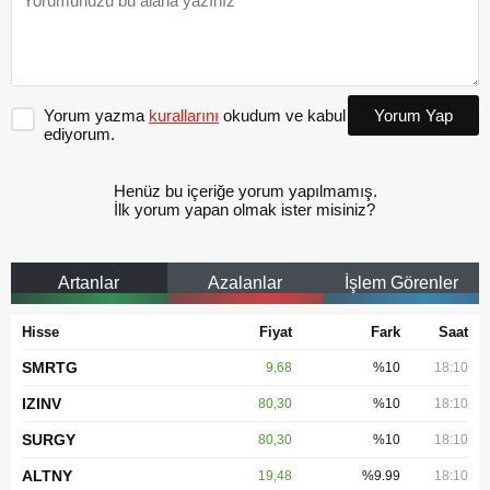
Yorum yazma
kurallarını
okudum ve kabul
Yorum Yap
ediyorum.
Henüz bu içeriğe yorum yapılmamış.
İlk yorum yapan olmak ister misiniz?
Artanlar
Azalanlar
İşlem Görenler
Hisse
Fiyat
Fark
Saat
SMRTG
9,68
%10
18:10
IZINV
80,30
%10
18:10
SURGY
80,30
%10
18:10
ALTNY
19,48
%9.99
18:10