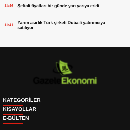
Şeftali fiyatları bir günde yarı yarıya eridi
11:46
Yarım asırlık Türk şirketi Dubaili yatırımcıya
11:41
satılıyor
KATEGORİLER
KISAYOLLAR
GÜNDEM
E-BÜLTEN
DÜNYA
BURÇLAR
SİYASET
CANLI BORSA
EKONOMİ