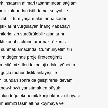
ek İnşaat’ın mimari tasarımından sağlam
litikalarından istihdama, sosyal ve
ülebilir tüm yaşam alanlarına kadar
lıştıklarını vurgulayan İnanç Kabadayı
lerimizin sürdürülebilir alanlarını
lı konut stokunu artırmak, ülkemiz
ı sunmak amacında; Cumhuriyetimizin
ırım değerinde proje üreteceğimizi
ediğimiz; İleri teknoloji odaklı yönetim
e güçlü mühendislik anlayışı ile
ni bundan sonra da geliştirerek devam
 know-how’ı yansıtmak en büyük
bulunduğu ekonomik konjonktür ve ihtiyacı
in elimizi taşın altına koymaya ve