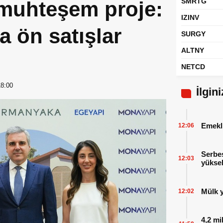
SMRTG
muhteşem proje:
IZINV
 ön satışlar
SURGY
ALTNY
NETCD
18:00
İlgin
Emekl
12:06
Serbes
12:03
yüksel
Mülk y
12:02
4,2 mi