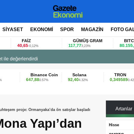
SİYASET
EKONOMİ
SPOR
MAGAZİN
FOTO GA
FAİZ
GÜMÜŞ GRAM
BITCOIN
0,65
117,77
80.155,00
-0,12%
3,23%
0,36%
 değerlendirdi
Binance Coin
Solana
TRON
647,88
92,40
0,349589
0.57%
4.32%
0.42%
Artanlar
hteşem proje: Ormanyaka’da ön satışlar başladı
Mona Yapı’dan
Hisse