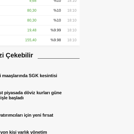
9,68
%10
18:10
80,30
%10
18:10
80,30
%10
18:10
19,48
%9.99
18:10
155,40
%9.98
18:10
izi Çekebilir
i maaşlarında SGK kesintisi
t piyasada döviz kurları güne
işle başladı
atırımcıları için yeni fırsat
lyon kişi varlık yönetim