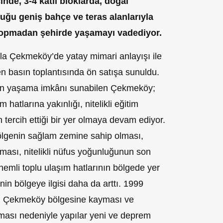
nde, 3-4 katlı bloklarda, doğal
uğu geniş bahçe ve teras alanlarıyla
kopmadan şehirde yaşamayı vadediyor.
la Çekmeköy’de yatay mimari anlayışı ile
n basın toplantısında ön satışa sunuldu.
an yaşama imkânı sunabilen Çekmeköy;
 hatlarına yakınlığı, nitelikli eğitim
n tercih ettiği bir yer olmaya devam ediyor.
ölgenin sağlam zemine sahip olması,
lması, nitelikli nüfus yoğunluğunun son
emli toplu ulaşım hatlarının bölgede yer
inin bölgeye ilgisi daha da arttı. 1999
n Çekmeköy bölgesine kayması ve
ması nedeniyle yapılar yeni ve deprem