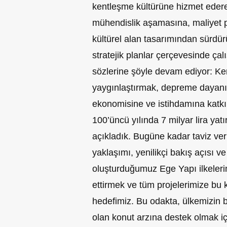
kentleşme kültürüne hizmet eder
mühendislik aşamasına, maliyet po
kültürel alan tasarımından sürdür
stratejik planlar çerçevesinde ça
sözlerine şöyle devam ediyor: Kent
yaygınlaştırmak, depreme dayanık
ekonomisine ve istihdamına katk
100’üncü yılında 7 milyar lira yat
açıkladık. Bugüne kadar taviz verm
yaklaşımı, yenilikçi bakış açısı v
oluşturduğumuz Ege Yapı ilkeleri
ettirmek ve tüm projelerimize bu
hedefimiz. Bu odakta, ülkemizin 
olan konut arzına destek olmak iç