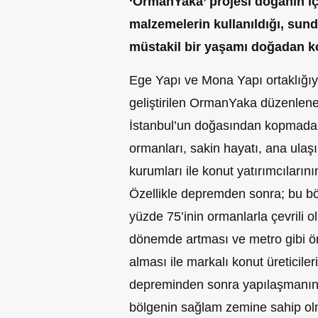
‘OrmanYaka’ projesi doğanın içi
malzemelerin kullanıldığı, sund
müstakil bir yaşamı doğadan 
Ege Yapı ve Mona Yapı ortaklığıy
geliştirilen OrmanYaka düzenlene
İstanbul’un doğasından kopmad
ormanları, sakin hayatı, ana ulaşım
kurumları ile konut yatırımcılarını
Özellikle depremden sonra; bu b
yüzde 75’inin ormanlarla çevrili o
dönemde artması ve metro gibi ön
alması ile markalı konut üreticiler
depreminden sonra yapılaşmanı
bölgenin sağlam zemine sahip ol