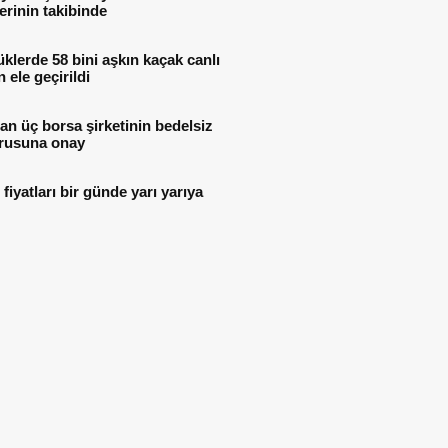
lerinin takibinde
lerde 58 bini aşkın kaçak canlı
 ele geçirildi
n üç borsa şirketinin bedelsiz
rusuna onay
i fiyatları bir günde yarı yarıya