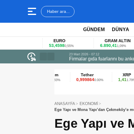
Haber ara...
GÜNDEM
DÜNYA
EURO
GRAM ALTIN
53,4598
6.890,41
4
%
0,55%
1,09%
23 Mart 2026 - 07:12
Firmalar gıda fuarlarını bu anket ile
Ethereum
Tether
XRP
2.313,13
0,999864
1,41
0.83%
0.00%
1.79%
ANASAYFA
EKONOMİ
Ege Yapı ve Mona Yapı’dan Çekmeköy’e mu
Ege Yapı ve 