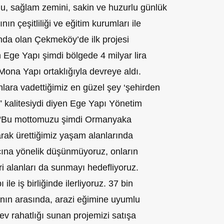
nu, sağlam zemini, sakin ve huzurlu günlük
nın çeşitliliği ve eğitim kurumları ile
ında olan Çekmeköy’de ilk projesi
 Ege Yapı şimdi bölgede 4 milyar lira
 Mona Yapı ortaklığıyla devreye aldı.
ara vadettiğimiz en güzel şey ‘şehirden
kalitesiydi diyen Ege Yapı Yönetim
 “Bu mottomuzu şimdi Ormanyaka
rak ürettiğimiz yaşam alanlarında
cına yönelik düşünmüyoruz, onların
eri alanları da sunmayı hedefliyoruz.
 iş birliğinde ilerliyoruz. 37 bin
nın arasında, arazi eğimine uyumlu
 ev rahatlığı sunan projemizi satışa