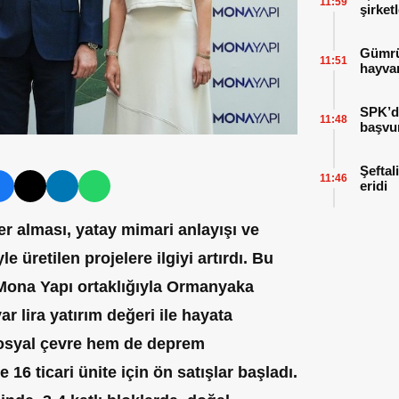
11:59
şirket
Gümrük
11:51
hayvan
SPK’da
11:48
başvu
Şeftal
11:46
eridi
 alması, yatay mimari anlayışı ve
üretilen projelere ilgiyi artırdı. Bu
 Mona Yapı ortaklığıyla Ormanyaka
yar lira yatırım değeri ile hayata
osyal çevre hem de deprem
16 ticari ünite için ön satışlar başladı.