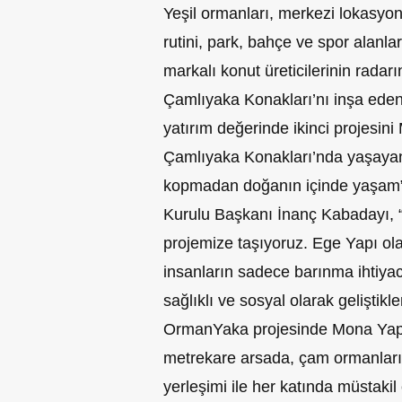
Yeşil ormanları, merkezi lokasyo
rutini, park, bahçe ve spor alanları
markalı konut üreticilerinin radar
Çamlıyaka Konakları’nı
inşa eden
yatırım değerinde ikinci projesini
Çamlıyaka Konakları’nda yaşayanl
kopmadan doğanın içinde yaşam” 
Kurulu Başkanı İnanç Kabadayı,
projemize taşıyoruz. Ege Yapı ola
insanların sadece barınma ihtiya
sağlıklı ve sosyal olarak geliştikl
OrmanYaka projesinde Mona Yapı ile
metrekare arsada, çam ormanları
yerleşimi ile her katında müstakil