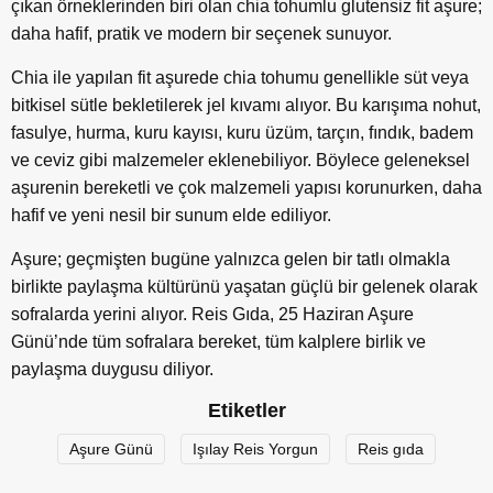
çıkan örneklerinden biri olan chia tohumlu glutensiz fit aşure;
daha hafif, pratik ve modern bir seçenek sunuyor.
Chia ile yapılan fit aşurede chia tohumu genellikle süt veya
bitkisel sütle bekletilerek jel kıvamı alıyor. Bu karışıma nohut,
fasulye, hurma, kuru kayısı, kuru üzüm, tarçın, fındık, badem
ve ceviz gibi malzemeler eklenebiliyor. Böylece geleneksel
aşurenin bereketli ve çok malzemeli yapısı korunurken, daha
hafif ve yeni nesil bir sunum elde ediliyor.
Aşure; geçmişten bugüne yalnızca gelen bir tatlı olmakla
birlikte paylaşma kültürünü yaşatan güçlü bir gelenek olarak
sofralarda yerini alıyor. Reis Gıda, 25 Haziran Aşure
Günü’nde tüm sofralara bereket, tüm kalplere birlik ve
paylaşma duygusu diliyor.
Etiketler
Aşure Günü
Işılay Reis Yorgun
Reis gıda