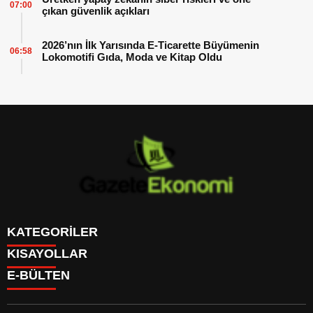
07:00
çıkan güvenlik açıkları
2026’nın İlk Yarısında E-Ticarette Büyümenin
06:58
Lokomotifi Gıda, Moda ve Kitap Oldu
KATEGORİLER
KISAYOLLAR
GÜNDEM
E-BÜLTEN
DÜNYA
BURÇLAR
SİYASET
CANLI BORSA
EKONOMİ
CANLI SONUÇLAR
SPOR