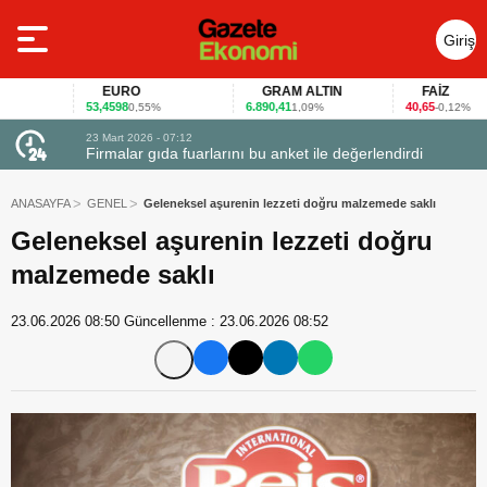
Giriş
Yap
EURO
GRAM ALTIN
FAİZ
53,4598
6.890,41
40,65
0,55%
1,09%
-0,12%
23 Mart 2026 - 07:12
uçtu
Firmalar gıda fuarlarını bu anket ile değerlendirdi
ANASAYFA
GENEL
Geleneksel aşurenin lezzeti doğru malzemede saklı
Geleneksel aşurenin lezzeti doğru
malzemede saklı
23.06.2026 08:50
Güncellenme :
23.06.2026 08:52