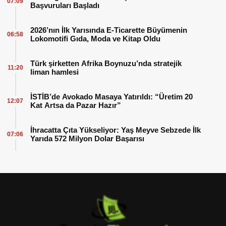
07:09
Başvuruları Başladı
2026’nın İlk Yarısında E-Ticarette Büyümenin
06:58
Lokomotifi Gıda, Moda ve Kitap Oldu
Türk şirketten Afrika Boynuzu’nda stratejik
11:20
liman hamlesi
İSTİB’de Avokado Masaya Yatırıldı: “Üretim 20
12:07
Kat Artsa da Pazar Hazır”
İhracatta Çıta Yükseliyor: Yaş Meyve Sebzede İlk
07:06
Yarıda 572 Milyon Dolar Başarısı