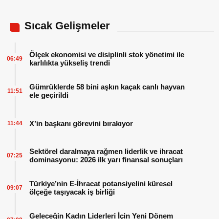
Sıcak Gelişmeler
Ölçek ekonomisi ve disiplinli stok yönetimi ile
06:49
karlılıkta yükseliş trendi
Gümrüklerde 58 bini aşkın kaçak canlı hayvan
11:51
ele geçirildi
X’in başkanı görevini bırakıyor
11:44
Sektörel daralmaya rağmen liderlik ve ihracat
07:25
dominasyonu: 2026 ilk yarı finansal sonuçları
Türkiye’nin E-İhracat potansiyelini küresel
09:07
ölçeğe taşıyacak iş birliği
Geleceğin Kadın Liderleri İçin Yeni Dönem