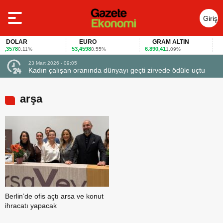
Giriş
Yap
DOLAR
EURO
GRAM ALTIN
F
,3578
53,4598
6.890,41
40,6
0,11%
0,55%
1,09%
23 Mart 2026 - 09:05
Kadın çalışan oranında dünyayı geçti zirvede ödüle uçtu
arşa
Berlin’de ofis açtı arsa ve konut
ihracatı yapacak