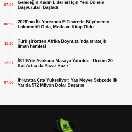
Geleceğin Kadın Liderleri İçin Yeni Dönem
07:09
Başvuruları Başladı
2026’nın İlk Yarısında E-Ticarette Büyümenin
06:58
Lokomotifi Gıda, Moda ve Kitap Oldu
Türk şirketten Afrika Boynuzu’nda stratejik
11:20
liman hamlesi
İSTİB’de Avokado Masaya Yatırıldı: “Üretim 20
12:07
Kat Artsa da Pazar Hazır”
İhracatta Çıta Yükseliyor: Yaş Meyve Sebzede İlk
07:06
Yarıda 572 Milyon Dolar Başarısı