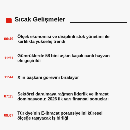
Sıcak Gelişmeler
Ölçek ekonomisi ve disiplinli stok yönetimi ile
06:49
karlılıkta yükseliş trendi
Gümrüklerde 58 bini aşkın kaçak canlı hayvan
11:51
ele geçirildi
X’in başkanı görevini bırakıyor
11:44
Sektörel daralmaya rağmen liderlik ve ihracat
07:25
dominasyonu: 2026 ilk yarı finansal sonuçları
Türkiye’nin E-İhracat potansiyelini küresel
09:07
ölçeğe taşıyacak iş birliği