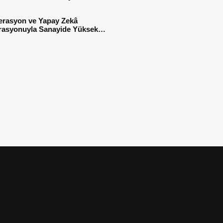
sı
erasyon ve Yapay Zekâ
rasyonuyla Sanayide Yüksek
 Verimliliği