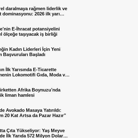
el daralmaya rağmen liderlik ve
t dominasyonu: 2026 ilk yarı
al sonuçları
e’nin E-İhracat potansiyelini
l ölçeğe taşıyacak iş birliği
ğin Kadın Liderleri İçin Yeni
 Başvuruları Başladı
ın İlk Yarısında E-Ticarette
enin Lokomotifi Gıda, Moda ve
 Oldu
irketten Afrika Boynuzu’nda
jik liman hamlesi
de Avokado Masaya Yatırıldı:
m 20 Kat Artsa da Pazar Hazır”
tta Çıta Yükseliyor: Yaş Meyve
e İlk Yarıda 572 Milyon Dolar