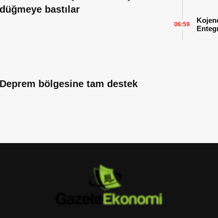
Başarı
düğmeye bastılar
Kojen
06:59
Enteg
Enerji
Deprem bölgesine tam destek