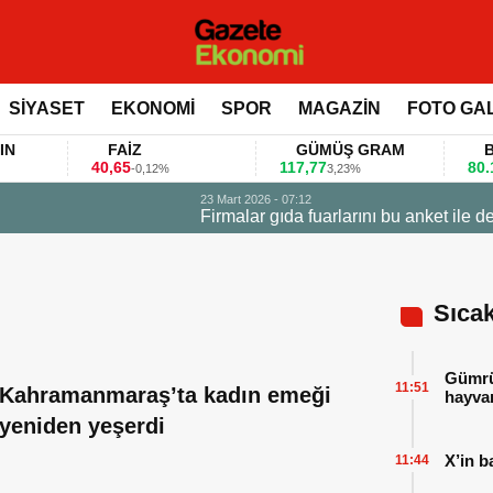
SİYASET
EKONOMİ
SPOR
MAGAZİN
FOTO GA
FAİZ
GÜMÜŞ GRAM
BITCOI
40,65
117,77
80.155,00
-0,12%
3,23%
 değerlendirdi
Sıca
Gümrük
11:51
Kahramanmaraş’ta kadın emeği
hayvan
yeniden yeşerdi
X’in b
11:44