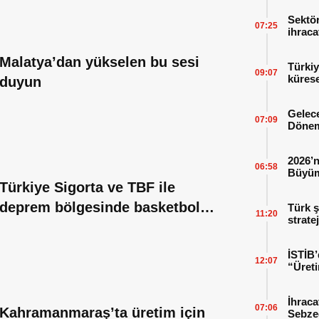
Sektör
07:25
ihraca
finans
Malatya’dan yükselen bu sesi
Türkiy
09:07
kürese
duyun
Gelece
07:09
Dönem
2026’n
06:58
Büyüm
Kitap
Türkiye Sigorta ve TBF ile
deprem bölgesinde basketbol
Türk ş
11:20
strate
sahaları yükseliyor
İSTİB’
12:07
“Üreti
İhraca
07:06
Kahramanmaraş’ta üretim için
Sebzed