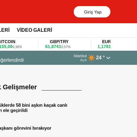
Giriş Yap
LERİ
VİDEO GALERİ
N
GBP/TRY
EUR/USD
61,8741
1,1781
0,36%
0,57%
0,47%
13 Mart 2026 - 06:55
İstanbul
24 °
Huawei KOBİ’ler için yapay zekâ odaklı e
Açık
k Gelişmeler
lerde 58 bini aşkın kaçak canlı
 ele geçirildi
aşkanı görevini bırakıyor