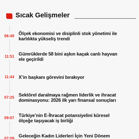
Sıcak Gelişmeler
Ölçek ekonomisi ve disiplinli stok yönetimi ile
06:49
karlılıkta yükseliş trendi
Gümrüklerde 58 bini aşkın kaçak canlı hayvan
11:51
ele geçirildi
X’in başkanı görevini bırakıyor
11:44
Sektörel daralmaya rağmen liderlik ve ihracat
07:25
dominasyonu: 2026 ilk yarı finansal sonuçları
Türkiye’nin E-İhracat potansiyelini küresel
09:07
ölçeğe taşıyacak iş birliği
Geleceğin Kadın Liderleri İçin Yeni Dönem
07:09