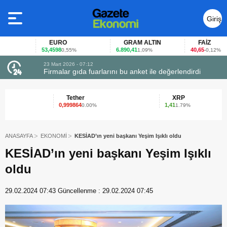
Giriş
Yap
EURO
GRAM ALTIN
FAİZ
53,4598
6.890,41
40,65
0,55%
1,09%
-0,12%
23 Mart 2026 - 07:12
uçtu
Firmalar gıda fuarlarını bu anket ile değerlendirdi
Tether
XRP
0,999864
1,41
0.00%
1.79%
ANASAYFA
EKONOMİ
KESİAD’ın yeni başkanı Yeşim Işıklı oldu
KESİAD’ın yeni başkanı Yeşim Işıklı
oldu
29.02.2024 07:43
Güncellenme :
29.02.2024 07:45