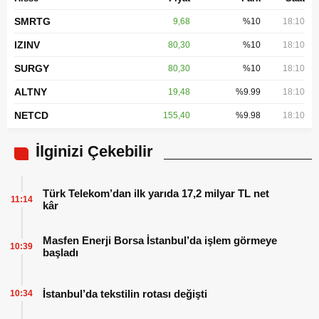
SMRTG
9,68
%10
18:10
IZINV
80,30
%10
18:10
SURGY
80,30
%10
18:10
ALTNY
19,48
%9.99
18:10
NETCD
155,40
%9.98
18:10
İlginizi Çekebilir
Türk Telekom’dan ilk yarıda 17,2 milyar TL net
11:14
kâr
Masfen Enerji Borsa İstanbul’da işlem görmeye
10:39
başladı
İstanbul’da tekstilin rotası değişti
10:34