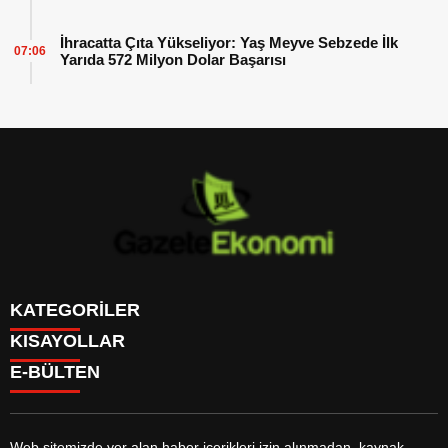
İhracatta Çıta Yükseliyor: Yaş Meyve Sebzede İlk
07:06
Yarıda 572 Milyon Dolar Başarısı
KATEGORİLER
KISAYOLLAR
GÜNDEM
E-BÜLTEN
DÜNYA
BURÇLAR
SİYASET
CANLI BORSA
EKONOMİ
CANLI SONUÇLAR
SPOR
CANLI TV
MAGAZİN
Web sitemizde yer alan haber içerikleri izin alınmadan, kaynak