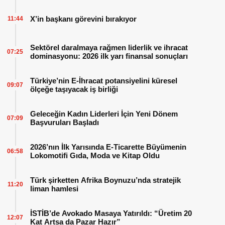
X’in başkanı görevini bırakıyor
11:44
Sektörel daralmaya rağmen liderlik ve ihracat
07:25
dominasyonu: 2026 ilk yarı finansal sonuçları
Türkiye’nin E-İhracat potansiyelini küresel
09:07
ölçeğe taşıyacak iş birliği
Geleceğin Kadın Liderleri İçin Yeni Dönem
07:09
Başvuruları Başladı
2026’nın İlk Yarısında E-Ticarette Büyümenin
06:58
Lokomotifi Gıda, Moda ve Kitap Oldu
Türk şirketten Afrika Boynuzu’nda stratejik
11:20
liman hamlesi
İSTİB’de Avokado Masaya Yatırıldı: “Üretim 20
12:07
Kat Artsa da Pazar Hazır”