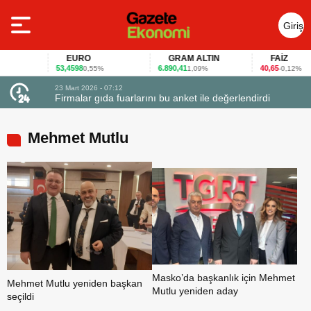
Giriş
Yap
EURO
GRAM ALTIN
FAİZ
53,4598
6.890,41
40,65
0,55%
1,09%
-0,12%
23 Mart 2026 - 07:12
uçtu
Firmalar gıda fuarlarını bu anket ile değerlendirdi
Mehmet Mutlu
Masko’da başkanlık için Mehmet
Mehmet Mutlu yeniden başkan
Mutlu yeniden aday
seçildi