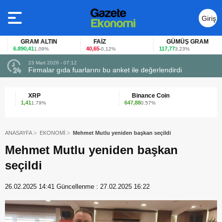
Giriş
Yap
GRAM ALTIN
FAİZ
GÜMÜŞ GRAM
6.890,41
40,65
117,77
1,09%
-0,12%
3,23%
23 Mart 2026 - 07:12
uçtu
Firmalar gıda fuarlarını bu anket ile değerlendirdi
XRP
Binance Coin
1,41
647,88
9
1.79%
0.57%
ANASAYFA
EKONOMİ
Mehmet Mutlu yeniden başkan seçildi
Mehmet Mutlu yeniden başkan
seçildi
26.02.2025 14:41
Güncellenme :
27.02.2025 16:22