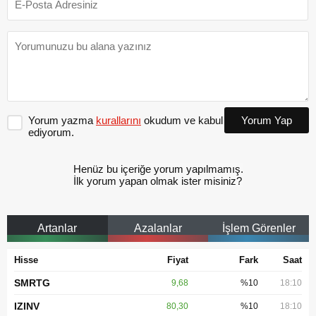
Yorum yazma
kurallarını
okudum ve kabul
Yorum Yap
ediyorum.
Henüz bu içeriğe yorum yapılmamış.
İlk yorum yapan olmak ister misiniz?
Artanlar
Azalanlar
İşlem Görenler
Hisse
Fiyat
Fark
Saat
SMRTG
9,68
%10
18:10
IZINV
80,30
%10
18:10