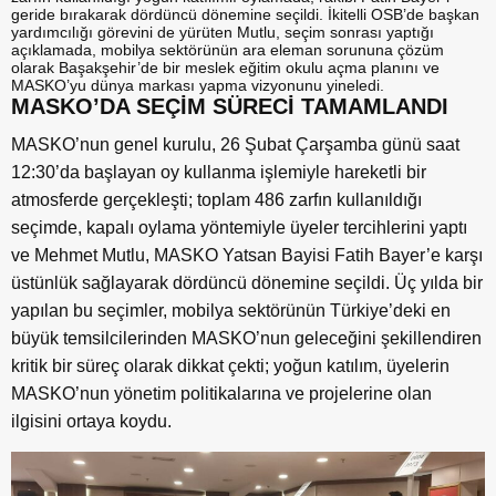
geride bırakarak dördüncü dönemine seçildi. İkitelli OSB’de başkan
yardımcılığı görevini de yürüten Mutlu, seçim sonrası yaptığı
açıklamada, mobilya sektörünün ara eleman sorununa çözüm
olarak Başakşehir’de bir meslek eğitim okulu açma planını ve
MASKO’yu dünya markası yapma vizyonunu yineledi.
MASKO’DA SEÇİM SÜRECİ TAMAMLANDI
MASKO’nun genel kurulu, 26 Şubat Çarşamba günü saat
12:30’da başlayan oy kullanma işlemiyle hareketli bir
atmosferde gerçekleşti; toplam 486 zarfın kullanıldığı
seçimde, kapalı oylama yöntemiyle üyeler tercihlerini yaptı
ve Mehmet Mutlu, MASKO Yatsan Bayisi Fatih Bayer’e karşı
üstünlük sağlayarak dördüncü dönemine seçildi. Üç yılda bir
yapılan bu seçimler, mobilya sektörünün Türkiye’deki en
büyük temsilcilerinden MASKO’nun geleceğini şekillendiren
kritik bir süreç olarak dikkat çekti; yoğun katılım, üyelerin
MASKO’nun yönetim politikalarına ve projelerine olan
ilgisini ortaya koydu.