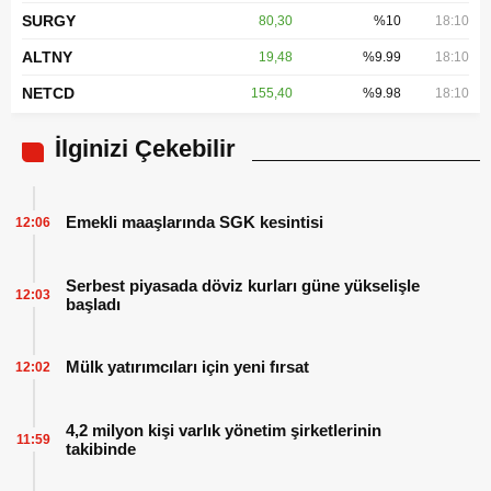
SURGY
80,30
%10
18:10
ALTNY
19,48
%9.99
18:10
NETCD
155,40
%9.98
18:10
İlginizi Çekebilir
Emekli maaşlarında SGK kesintisi
12:06
Serbest piyasada döviz kurları güne yükselişle
12:03
başladı
Mülk yatırımcıları için yeni fırsat
12:02
4,2 milyon kişi varlık yönetim şirketlerinin
11:59
takibinde