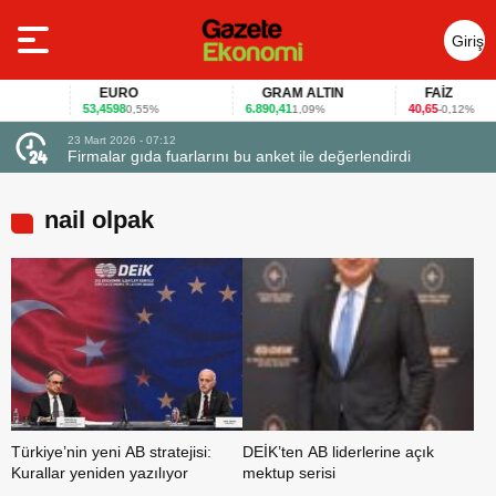
Giriş
Yap
EURO
GRAM ALTIN
FAİZ
53,4598
6.890,41
40,65
0,55%
1,09%
-0,12%
23 Mart 2026 - 07:12
uçtu
Firmalar gıda fuarlarını bu anket ile değerlendirdi
nail olpak
Türkiye’nin yeni AB stratejisi:
DEİK’ten AB liderlerine açık
Kurallar yeniden yazılıyor
mektup serisi