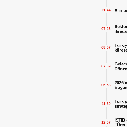
X’in b
11:44
Sektör
07:25
ihraca
finans
Türkiy
09:07
kürese
Gelece
07:09
Dönem
2026’n
06:58
Büyüm
Kitap
Türk ş
11:20
strate
İSTİB’
12:07
“Üreti