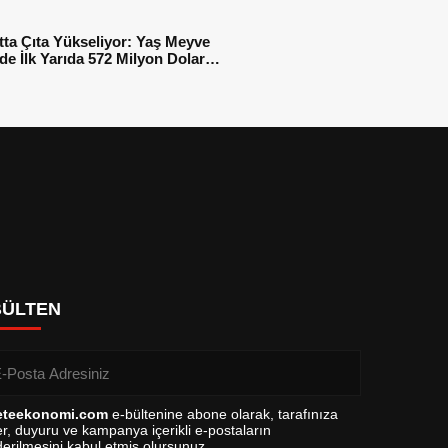
tta Çıta Yükseliyor: Yaş Meyve
e İlk Yarıda 572 Milyon Dolar
sı
BÜLTEN
eteekonomi.com
e-bültenine abone olarak, tarafınıza
r, duyuru ve kampanya içerikli e-postaların
erilmesini kabul etmiş olursunuz.