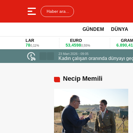
Haber ara...
GÜNDEM
DÜNYA
DOLAR
EURO
GRAM ALT
45,3578
53,4598
6.890,41
0,11%
0,55%
1,09%
ede ödüle uçtu
Necip Memili