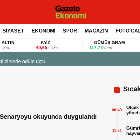
SİYASET
EKONOMİ
SPOR
MAGAZİN
FOTO GA
IN
FAİZ
GÜMÜŞ GRAM
B
40,65
117,77
80.
-0,12%
3,23%
23 Mart 2026 - 07:12
Firmalar gıda fuarlarını bu anket ile değerlendir
Sıca
Ölçek 
06:49
yöneti
Senaryoyu okuyunca duygulandı
Gümrük
11:51
hayvan