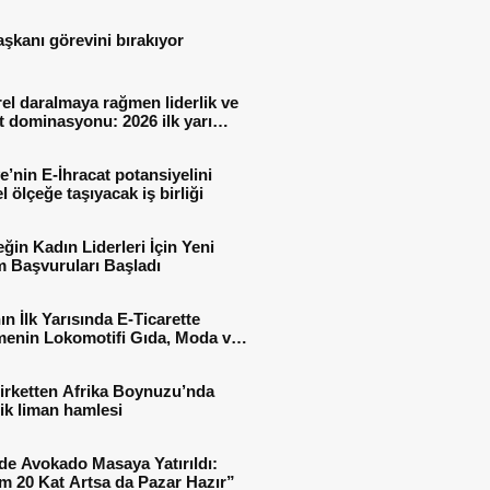
aşkanı görevini bırakıyor
el daralmaya rağmen liderlik ve
t dominasyonu: 2026 ilk yarı
al sonuçları
e’nin E-İhracat potansiyelini
l ölçeğe taşıyacak iş birliği
ğin Kadın Liderleri İçin Yeni
 Başvuruları Başladı
ın İlk Yarısında E-Ticarette
enin Lokomotifi Gıda, Moda ve
 Oldu
irketten Afrika Boynuzu’nda
jik liman hamlesi
de Avokado Masaya Yatırıldı:
m 20 Kat Artsa da Pazar Hazır”