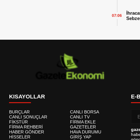
İhraca
07:06
Sebzed
Başarı
KISAYOLLAR
E-
BURÇLAR
CANLI BORSA
CANLI SONUÇLAR
CANLI TV
FİKSTÜR
FİRMA EKLE
FİRMA REHBERİ
GAZETELER
gaz
HABER GÖNDER
HAVA DURUMU
habe
HİSSELER
GİRİŞ YAP
gönd