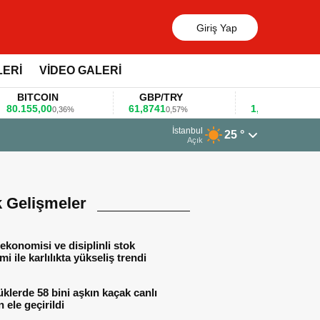
Giriş Yap
LERİ
VİDEO GALERİ
ITCOIN
GBP/TRY
EUR/USD
155,00
61,8741
1,1781
0,36%
0,57%
0,47%
İstanbul
25 °
di
Açık
k Gelişmeler
ekonomisi ve disiplinli stok
mi ile karlılıkta yükseliş trendi
lerde 58 bini aşkın kaçak canlı
 ele geçirildi