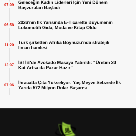
Geleceğin Kadın Liderleri İçin Yeni Dönem
07:09
Başvuruları Başladı
2026’nın İlk Yarısında E-Ticarette Büyümenin
06:58
Lokomotifi Gıda, Moda ve Kitap Oldu
Türk şirketten Afrika Boynuzu’nda stratejik
11:20
liman hamlesi
İSTİB’de Avokado Masaya Yatırıldı: “Üretim 20
12:07
Kat Artsa da Pazar Hazır”
İhracatta Çıta Yükseliyor: Yaş Meyve Sebzede İlk
07:06
Yarıda 572 Milyon Dolar Başarısı