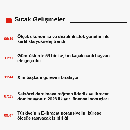
Sıcak Gelişmeler
Ölçek ekonomisi ve disiplinli stok yönetimi ile
06:49
karlılıkta yükseliş trendi
Gümrüklerde 58 bini aşkın kaçak canlı hayvan
11:51
ele geçirildi
X’in başkanı görevini bırakıyor
11:44
Sektörel daralmaya rağmen liderlik ve ihracat
07:25
dominasyonu: 2026 ilk yarı finansal sonuçları
Türkiye’nin E-İhracat potansiyelini küresel
09:07
ölçeğe taşıyacak iş birliği