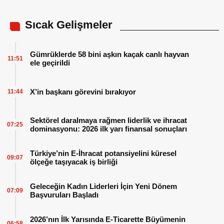
Sıcak Gelişmeler
Gümrüklerde 58 bini aşkın kaçak canlı hayvan
11:51
ele geçirildi
X’in başkanı görevini bırakıyor
11:44
Sektörel daralmaya rağmen liderlik ve ihracat
07:25
dominasyonu: 2026 ilk yarı finansal sonuçları
Türkiye’nin E-İhracat potansiyelini küresel
09:07
ölçeğe taşıyacak iş birliği
Geleceğin Kadın Liderleri İçin Yeni Dönem
07:09
Başvuruları Başladı
2026’nın İlk Yarısında E-Ticarette Büyümenin
06:58