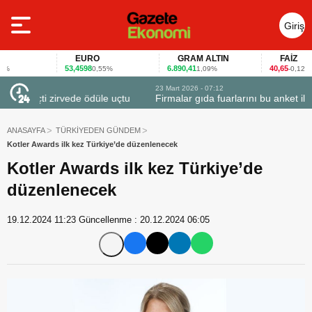
Giriş
Yap
EURO
GRAM ALTIN
FAİZ
53,4598
6.890,41
40,65
0,55%
1,09%
-0,12%
23 Mart 2026 - 07:12
uçtu
Firmalar gıda fuarlarını bu anket ile değerlendirdi
ANASAYFA
TÜRKİYEDEN GÜNDEM
Kotler Awards ilk kez Türkiye’de düzenlenecek
Kotler Awards ilk kez Türkiye’de
düzenlenecek
19.12.2024 11:23
Güncellenme :
20.12.2024 06:05