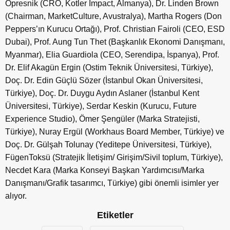
Opresnik (CRO, Kotler Impact, Almanya), Dr. Linden Brown
(Chairman, MarketCulture, Avustralya), Martha Rogers (Don
Peppers’ın Kurucu Ortağı), Prof. Christian Fairoli (CEO, ESD
Dubai), Prof. Aung Tun Thet (Başkanlık Ekonomi Danışmanı,
Myanmar), Elia Guardiola (CEO, Serendipa, İspanya), Prof.
Dr. Elif Akagün Ergin (Ostim Teknik Üniversitesi, Türkiye),
Doç. Dr. Edin Güçlü Sözer (İstanbul Okan Üniversitesi,
Türkiye), Doç. Dr. Duygu Aydın Aslaner (İstanbul Kent
Üniversitesi, Türkiye), Serdar Keskin (Kurucu, Future
Experience Studio), Ömer Şengüler (Marka Stratejisti,
Türkiye), Nuray Ergül (Workhaus Board Member, Türkiye) ve
Doç. Dr. Gülşah Tolunay (Yeditepe Üniversitesi, Türkiye),
FügenToksü (Stratejik İletişim/ Girişim/Sivil toplum, Türkiye),
Necdet Kara (Marka Konseyi Başkan Yardımcısı/Marka
Danışmanı/Grafik tasarımcı, Türkiye) gibi önemli isimler yer
alıyor.
Etiketler