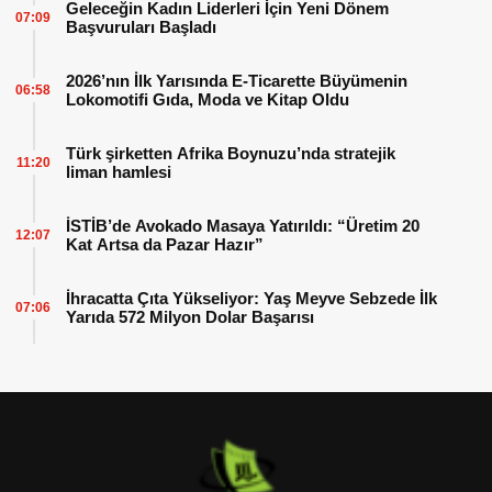
Geleceğin Kadın Liderleri İçin Yeni Dönem
07:09
Başvuruları Başladı
2026’nın İlk Yarısında E-Ticarette Büyümenin
06:58
Lokomotifi Gıda, Moda ve Kitap Oldu
Türk şirketten Afrika Boynuzu’nda stratejik
11:20
liman hamlesi
İSTİB’de Avokado Masaya Yatırıldı: “Üretim 20
12:07
Kat Artsa da Pazar Hazır”
İhracatta Çıta Yükseliyor: Yaş Meyve Sebzede İlk
07:06
Yarıda 572 Milyon Dolar Başarısı