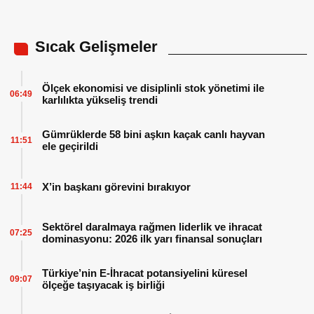
Sıcak Gelişmeler
Ölçek ekonomisi ve disiplinli stok yönetimi ile
06:49
karlılıkta yükseliş trendi
Gümrüklerde 58 bini aşkın kaçak canlı hayvan
11:51
ele geçirildi
X’in başkanı görevini bırakıyor
11:44
Sektörel daralmaya rağmen liderlik ve ihracat
07:25
dominasyonu: 2026 ilk yarı finansal sonuçları
Türkiye’nin E-İhracat potansiyelini küresel
09:07
ölçeğe taşıyacak iş birliği