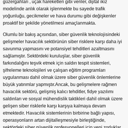
güzergahları , uçak hareketleri gibi veriler, dijital ikiz
modelinde anlık olarak işlenmekte bu sayede trafik
yoğunluğu, gecikmeler ve hava durumu gibi değişkenler
proaktif bir şekilde yönetilmesi amaçlanmakta.
Olumlu bir bakış açısından, siber güvenlik teknolojisindeki
gelişmeler havacılık sektörünün siber risklere karşı daha iyi
savunma yapmasını ve potansiyel tehditleri azaltmasını
sağlamıştır. Sektördeki kuruluşlar, siber güvenlik
farkındalığını teşvik etmek için saldırı tespit sistemleri,
şifreleme teknolojileri ve çalışan eğitim programları
uygulanması dahil olmak üzere siber güvenlik önlemlerine
büyük yatırımlar yapmıştır.Ancak, bu gelişmelere rağmen
havacılık sektörü, gelişmiş kalıcı tehditler, fidye yazılımı
saldırıları ve sosyal mühendislik taktikleri dahil olmak üzere
gelişen siber risklerle karşı karşıya kalmaya devam
etmektedir. Havacılık sistemlerinin birbirine bağlı yapısı,
operasyonların artan dijitalleşmesiyle birleştiğinde,
sektördeki siber güvenlik profesyonelleri için yeni zorluklar