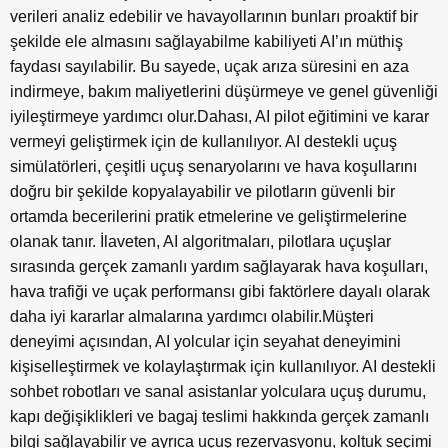
verileri analiz edebilir ve havayollarının bunları proaktif bir
şekilde ele almasını sağlayabilme kabiliyeti AI’ın müthiş
faydası sayılabilir. Bu sayede, uçak arıza süresini en aza
indirmeye, bakım maliyetlerini düşürmeye ve genel güvenliği
iyileştirmeye yardımcı olur.Dahası, AI pilot eğitimini ve karar
vermeyi geliştirmek için de kullanılıyor. AI destekli uçuş
simülatörleri, çeşitli uçuş senaryolarını ve hava koşullarını
doğru bir şekilde kopyalayabilir ve pilotların güvenli bir
ortamda becerilerini pratik etmelerine ve geliştirmelerine
olanak tanır. İlaveten, AI algoritmaları, pilotlara uçuşlar
sırasında gerçek zamanlı yardım sağlayarak hava koşulları,
hava trafiği ve uçak performansı gibi faktörlere dayalı olarak
daha iyi kararlar almalarına yardımcı olabilir.Müşteri
deneyimi açısından, AI yolcular için seyahat deneyimini
kişiselleştirmek ve kolaylaştırmak için kullanılıyor. AI destekli
sohbet robotları ve sanal asistanlar yolculara uçuş durumu,
kapı değişiklikleri ve bagaj teslimi hakkında gerçek zamanlı
bilgi sağlayabilir ve ayrıca uçuş rezervasyonu, koltuk seçimi