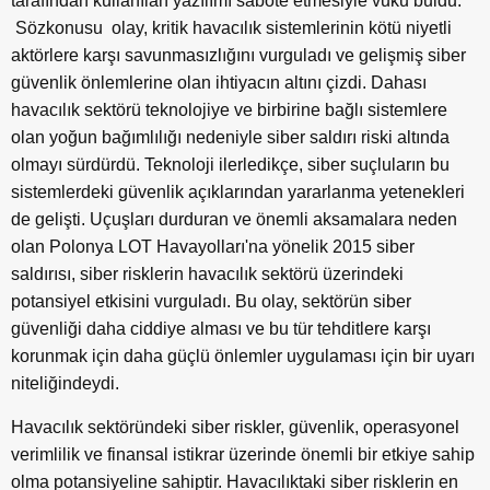
tarafından kullanılan yazılımı sabote etmesiyle vuku buldu.
Sözkonusu olay, kritik havacılık sistemlerinin kötü niyetli
aktörlere karşı savunmasızlığını vurguladı ve gelişmiş siber
güvenlik önlemlerine olan ihtiyacın altını çizdi. Dahası
havacılık sektörü teknolojiye ve birbirine bağlı sistemlere
olan yoğun bağımlılığı nedeniyle siber saldırı riski altında
olmayı sürdürdü. Teknoloji ilerledikçe, siber suçluların bu
sistemlerdeki güvenlik açıklarından yararlanma yetenekleri
de gelişti. Uçuşları durduran ve önemli aksamalara neden
olan Polonya LOT Havayolları'na yönelik 2015 siber
saldırısı, siber risklerin havacılık sektörü üzerindeki
potansiyel etkisini vurguladı. Bu olay, sektörün siber
güvenliği daha ciddiye alması ve bu tür tehditlere karşı
korunmak için daha güçlü önlemler uygulaması için bir uyarı
niteliğindeydi.
Havacılık sektöründeki siber riskler, güvenlik, operasyonel
verimlilik ve finansal istikrar üzerinde önemli bir etkiye sahip
olma potansiyeline sahiptir. Havacılıktaki siber risklerin en