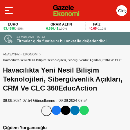
Giriş
Yap
RO
GRAM ALTIN
FAİZ
GÜM
6.890,41
40,65
117,77
0,55%
1,09%
-0,12%
3,
23 Mart 2026 - 07:12
uçtu
Firmalar gıda fuarlarını bu anket ile değerlendirdi
ANASAYFA
EKONOMİ
Havacılıkta Yeni Nesil Bilişim Teknolojileri, Sibergüvenlik Açıkları, CRM Ve CLC
360EducAction
Havacılıkta Yeni Nesil Bilişim
Teknolojileri, Sibergüvenlik Açıkları,
CRM Ve CLC 360EducAction
09.09.2024 07:54
Güncellenme :
09.09.2024 07:54
Çiğdem Yorgancıoğlu