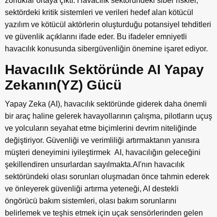
zorluklar ortaya çıktı. Havacılık sektöründeki siber riskler,
sektördeki kritik sistemleri ve verileri hedef alan kötücül
yazılım ve kötücül aktörlerin oluşturduğu potansiyel tehditleri
ve güvenlik açıklarını ifade eder. Bu ifadeler emniyetli
havacılık konusunda sibergüvenliğin önemine işaret ediyor.
Havacılık Sektöründe AI Yapay
Zekanın(YZ) Gücü
Yapay Zeka (AI), havacılık sektöründe giderek daha önemli
bir araç haline gelerek havayollarının çalışma, pilotların uçuş
ve yolcuların seyahat etme biçimlerini devrim niteliğinde
değiştiriyor. Güvenliği ve verimliliği artırmaktanın yanısıra
müşteri deneyimini iyileştirmek AI, havacılığın geleceğini
şekillendiren unsurlardan sayılmakta.AI'nın havacılık
sektöründeki olası sorunları oluşmadan önce tahmin ederek
ve önleyerek güvenliği artırma yeteneği, AI destekli
öngörücü bakım sistemleri, olası bakım sorunlarını
belirlemek ve teşhis etmek için uçak sensörlerinden gelen