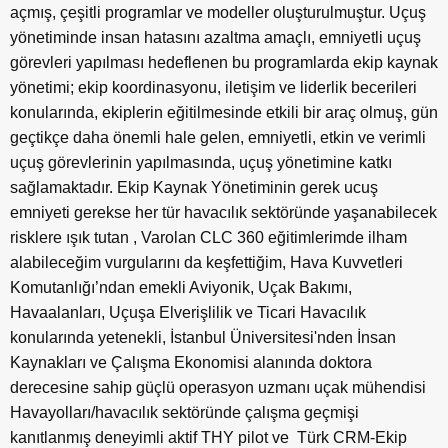
açmış, çeşitli programlar ve modeller oluşturulmuştur. Uçuş
yönetiminde insan hatasını azaltma amaçlı, emniyetli uçuş
görevleri yapılması hedeflenen bu programlarda ekip kaynak
yönetimi; ekip koordinasyonu, iletişim ve liderlik becerileri
konularında, ekiplerin eğitilmesinde etkili bir araç olmuş, gün
geçtikçe daha önemli hale gelen, emniyetli, etkin ve verimli
uçuş görevlerinin yapılmasında, uçuş yönetimine katkı
sağlamaktadır. Ekip Kaynak Yönetiminin gerek ucuş
emniyeti gerekse her tür havacılık sektöründe yaşanabilecek
risklere ışık tutan , Varolan CLC 360 eğitimlerimde ilham
alabileceğim vurgularını da keşfettiğim, Hava Kuvvetleri
Komutanlığı’ndan emekli Aviyonik, Uçak Bakımı,
Havaalanları, Uçuşa Elverişlilik ve Ticari Havacılık
konularında yetenekli, İstanbul Üniversitesi'nden İnsan
Kaynakları ve Çalışma Ekonomisi alanında doktora
derecesine sahip güçlü operasyon uzmanı uçak mühendisi
Havayolları/havacılık sektöründe çalışma geçmişi
kanıtlanmış deneyimli aktif THY pilot ve Türk CRM-Ekip