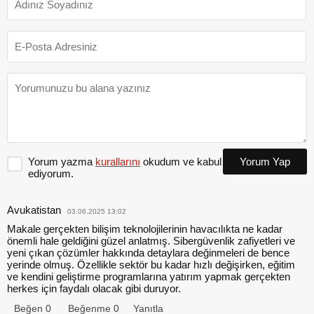
Yorum yazma
kurallarını
okudum ve kabul
Yorum Yap
ediyorum.
Avukatistan
03.06.2025 13:02
Makale gerçekten bilişim teknolojilerinin havacılıkta ne kadar
önemli hale geldiğini güzel anlatmış. Sibergüvenlik zafiyetleri ve
yeni çıkan çözümler hakkında detaylara değinmeleri de bence
yerinde olmuş. Özellikle sektör bu kadar hızlı değişirken, eğitim
ve kendini geliştirme programlarına yatırım yapmak gerçekten
herkes için faydalı olacak gibi duruyor.
Beğen
0
Beğenme
0
Yanıtla