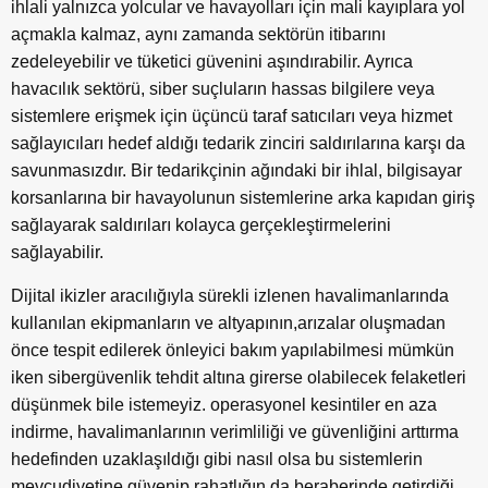
ihlali yalnızca yolcular ve havayolları için mali kayıplara yol
açmakla kalmaz, aynı zamanda sektörün itibarını
zedeleyebilir ve tüketici güvenini aşındırabilir. Ayrıca
havacılık sektörü, siber suçluların hassas bilgilere veya
sistemlere erişmek için üçüncü taraf satıcıları veya hizmet
sağlayıcıları hedef aldığı tedarik zinciri saldırılarına karşı da
savunmasızdır. Bir tedarikçinin ağındaki bir ihlal, bilgisayar
korsanlarına bir havayolunun sistemlerine arka kapıdan giriş
sağlayarak saldırıları kolayca gerçekleştirmelerini
sağlayabilir.
Dijital ikizler aracılığıyla sürekli izlenen havalimanlarında
kullanılan ekipmanların ve altyapının,arızalar oluşmadan
önce tespit edilerek önleyici bakım yapılabilmesi mümkün
iken sibergüvenlik tehdit altına girerse olabilecek felaketleri
düşünmek bile istemeyiz. operasyonel kesintiler en aza
indirme, havalimanlarının verimliliği ve güvenliğini arttırma
hedefinden uzaklaşıldığı gibi nasıl olsa bu sistemlerin
mevcudiyetine güvenip rahatlığın da beraberinde getirdiği