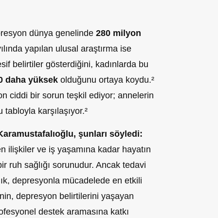
presyon dünya genelinde
280 milyon
yılında yapılan ulusal araştırma ise
if belirtiler gösterdiğini, kadınlarda bu
0 daha yüksek
olduğunu ortaya koydu.²
 ciddi bir sorun teşkil ediyor; annelerin
 tabloyla karşılaşıyor.²
aramustafalıoğlu, şunları söyledi:
ilişkiler ve iş yaşamına kadar hayatın
 bir ruh sağlığı sorunudur. Ancak tedavi
lık, depresyonla mücadelede en etkili
inin, depresyon belirtilerini yaşayan
rofesyonel destek aramasına katkı