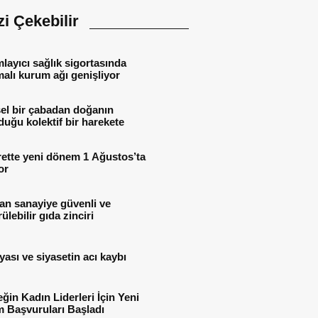
izi Çekebilir
ayıcı sağlık sigortasında
alı kurum ağı genişliyor
el bir çabadan doğanın
uğu kolektif bir harekete
rette yeni dönem 1 Ağustos’ta
or
an sanayiye güvenli ve
ülebilir gıda zinciri
yası ve siyasetin acı kaybı
ğin Kadın Liderleri İçin Yeni
 Başvuruları Başladı