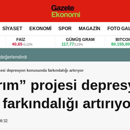
SİYASET
EKONOMİ
SPOR
MAGAZİN
FOTO GA
FAİZ
GÜMÜŞ GRAM
BITCOIN
,65
117,77
80.155,00
-0,12%
3,23%
0,36%
 değerlendirdi
esi depresyon konusunda farkındalığı artırıyor
rım” projesi depre
arkındalığı artırıyo
08:32