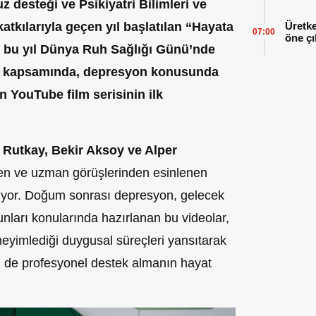
z desteği ve Psikiyatri Bilimleri ve
atkılarıyla geçen yıl başlatılan “Hayata
Üretke
07:00
öne çı
, bu yıl Dünya Ruh Sağlığı Günü’nde
ya kapsamında, depresyon konusunda
 YouTube film serisinin ilk
Rutkay, Bekir Aksoy ve Alper
n ve uzman görüşlerinden esinlenen
ıkıyor. Doğum sonrası depresyon, gelecek
orunları konularında hazırlanan bu videolar,
eyimlediği duygusal süreçleri yansıtarak
m de profesyonel destek almanın hayat