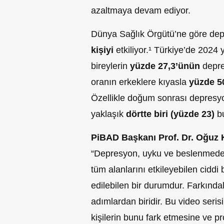
azaltmaya devam ediyor.
Dünya Sağlık Örgütü’ne göre de
kişiyi
etkiliyor.¹ Türkiye’de 2024 
bireylerin
yüzde
27,3’ünün
depres
oranın erkeklere kıyasla
yüzde
5
Özellikle doğum sonrası depresyon
yaklaşık
dörtte biri (yüzde 23)
bu
PiBAD Başkanı Prof. Dr. Oğuz K
“Depresyon, uyku ve beslenmeden 
tüm alanlarını etkileyebilen ciddi
edilebilen bir durumdur. Farkında
adımlardan biridir. Bu video seris
kişilerin bunu fark etmesine ve p