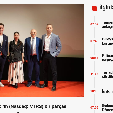
İlgin
Tamaml
07:59
anlaşm
Bireys
07:43
korund
E-tica
08:57
başlıy
Tarlad
11:23
sürdür
İş dün
10:10
Gelece
c.
’in
(Nasdaq: VTRS)
bir parçası
07:09
Dönem