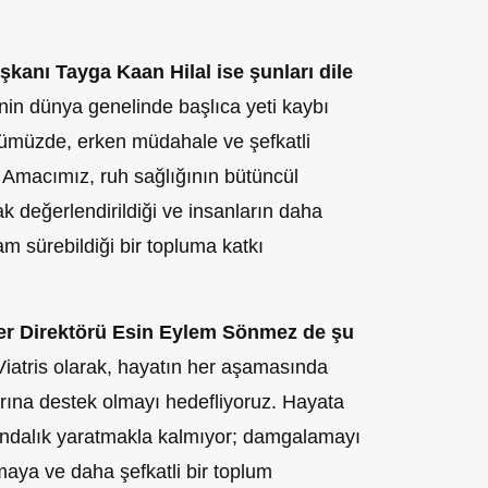
kanı Tayga Kaan Hilal ise şunları dile
in dünya genelinde başlıca yeti kaybı
nümüzde, erken müdahale ve şefkatli
 Amacımız, ruh sağlığının bütüncül
ak değerlendirildiği ve insanların daha
am sürebildiği bir topluma katkı
iler Direktörü Esin Eylem Sönmez de şu
Viatris olarak, hayatın her aşamasında
arına destek olmayı hedefliyoruz. Hayata
ındalık yaratmakla kalmıyor; damgalamayı
aya ve daha şefkatli bir toplum