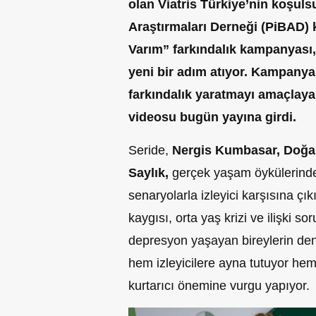
olan Viatris Türkiye’nin koşulsu
Araştırmaları Derneği (PiBAD) k
Varım” farkındalık kampanyası
yeni bir adım atıyor. Kampan
farkındalık yaratmayı amaçlayan
videosu bugün yayına girdi.
Seride,
Nergis Kumbasar, Doğa 
Saylık,
gerçek yaşam öykülerinde
senaryolarla izleyici karşısına ç
kaygısı, orta yaş krizi ve ilişki s
depresyon yaşayan bireylerin den
hem izleyicilere ayna tutuyor he
kurtarıcı önemine vurgu yapıyor.