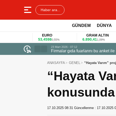
Haber ara...
GÜNDEM
DÜNYA
EURO
GRAM ALTIN
53,4598
6.890,41
40
%
0,55%
1,09%
23 Mart 2026 - 07:12
Firmalar gıda fuarlarını bu anket ile
ANASAYFA
GENEL
“Hayata Varım” proj
“Hayata Va
konusunda f
17.10.2025 08:31
Güncellenme :
17.10.2025 