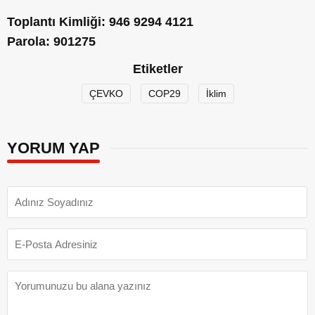
Toplantı Kimli
ğ
i: 946 9294 4121
Parola: 901275
Etiketler
ÇEVKO
COP29
İklim
YORUM YAP