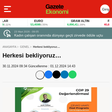
Giriş
Yap
AR
EURO
GRAM ALTIN
FAİZ
53,4598
6.890,41
40,65
0,11%
0,55%
1,09%
-0,1
23 Mart 2026 - 09:05
23 Ma
Kadın çalışan oranında dünyayı geçti zirvede ödüle uçtu
Firm
ANASAYFA
GENEL
Herkesi bekliyoruz…
Herkesi bekliyoruz…
30.11.2024 09:34
Güncellenme :
01.12.2024 14:43