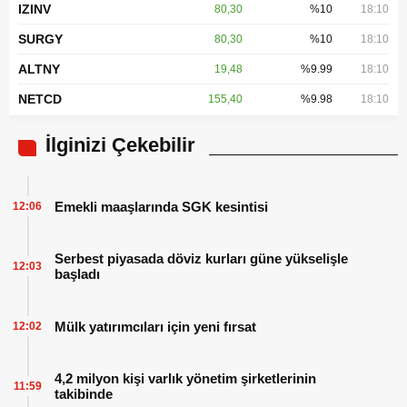
IZINV
80,30
%10
18:10
SURGY
80,30
%10
18:10
ALTNY
19,48
%9.99
18:10
NETCD
155,40
%9.98
18:10
İlginizi Çekebilir
Emekli maaşlarında SGK kesintisi
12:06
Serbest piyasada döviz kurları güne yükselişle
12:03
başladı
Mülk yatırımcıları için yeni fırsat
12:02
4,2 milyon kişi varlık yönetim şirketlerinin
11:59
takibinde