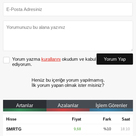
Yorum yazma
kurallarını
okudum ve kabul
Yorum Yap
ediyorum.
Henüz bu içeriğe yorum yapılmamış.
İlk yorum yapan olmak ister misiniz?
Artanlar
Azalanlar
İşlem Görenler
Hisse
Fiyat
Fark
Saat
SMRTG
9,68
%10
18:10