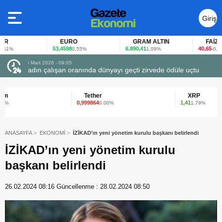
Giriş
Yap
EURO
GRAM ALTIN
FAİZ
53,4598
6.890,41
40,65
0,55%
1,09%
-0,12%
23 Mart 2026 - 07:12
uçtu
Firmalar gıda fuarlarını bu anket ile değerlendirdi
Tether
XRP
0,999864
1,41
0.00%
1.79%
ANASAYFA
EKONOMİ
İZİKAD’ın yeni yönetim kurulu başkanı belirlendi
İZİKAD’ın yeni yönetim kurulu
başkanı belirlendi
26.02.2024 08:16
Güncellenme :
28.02.2024 08:50