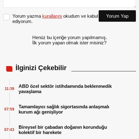
Yorum yazma
kurallarını
okudum ve kabul
Yorum Yap
ediyorum.
Henüz bu içeriğe yorum yapılmamış.
İlk yorum yapan olmak ister misiniz?
İlginizi Çekebilir
ABD özel sektör istihdamında beklenmedik
11:39
yavaşlama
Tamamlayıcı sağlık sigortasında anlaşmalı
07:59
kurum ağı genişliyor
Bireysel bir çabadan doğanın korunduğu
07:43
kolektif bir harekete