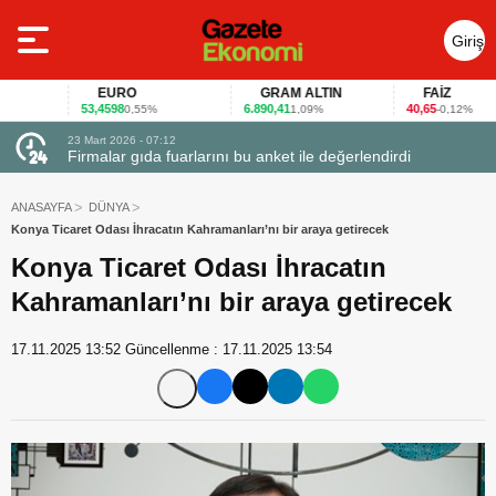
Giriş
Yap
EURO
GRAM ALTIN
FAİZ
53,4598
6.890,41
40,65
0,55%
1,09%
-0,12%
23 Mart 2026 - 07:12
uçtu
Firmalar gıda fuarlarını bu anket ile değerlendirdi
ANASAYFA
DÜNYA
Konya Ticaret Odası İhracatın Kahramanları’nı bir araya getirecek
Konya Ticaret Odası İhracatın
Kahramanları’nı bir araya getirecek
17.11.2025 13:52
Güncellenme :
17.11.2025 13:54