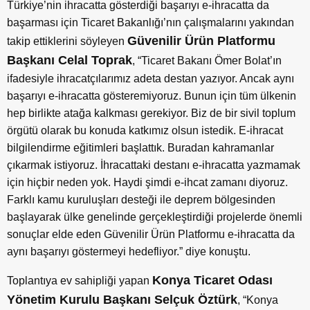
Türkiye’nin ihracatta gösterdiği başarıyı e-ihracatta da
başarması için Ticaret Bakanlığı’nın çalışmalarını yakından
Güvenilir Ürün Platformu
takip ettiklerini söyleyen
Başkanı Celal Toprak
, “Ticaret Bakanı Ömer Bolat’ın
ifadesiyle ihracatçılarımız adeta destan yazıyor. Ancak aynı
başarıyı e-ihracatta gösteremiyoruz. Bunun için tüm ülkenin
hep birlikte atağa kalkması gerekiyor. Biz de bir sivil toplum
örgütü olarak bu konuda katkımız olsun istedik. E-ihracat
bilgilendirme eğitimleri başlattık. Buradan kahramanlar
çıkarmak istiyoruz. İhracattaki destanı e-ihracatta yazmamak
için hiçbir neden yok. Haydi şimdi e-ihcat zamanı diyoruz.
Farklı kamu kuruluşları desteği ile deprem bölgesinden
başlayarak ülke genelinde gerçekleştirdiği projelerde önemli
sonuçlar elde eden Güvenilir Ürün Platformu e-ihracatta da
aynı başarıyı göstermeyi hedefliyor.” diye konuştu.
Konya Ticaret Odası
Toplantıya ev sahipliği yapan
Yönetim Kurulu Başkanı Selçuk Öztürk
, “Konya