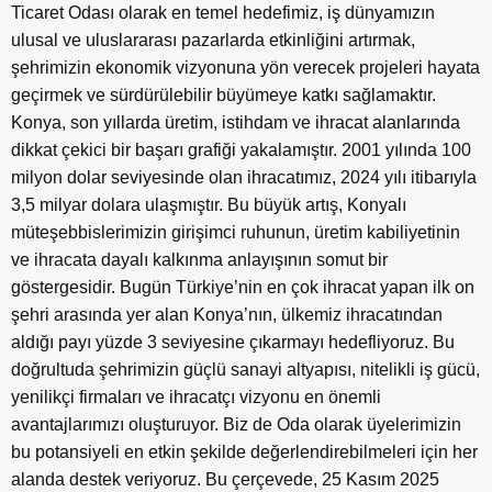
Ticaret Odası olarak en temel hedefimiz, iş dünyamızın
ulusal ve uluslararası pazarlarda etkinliğini artırmak,
şehrimizin ekonomik vizyonuna yön verecek projeleri hayata
geçirmek ve sürdürülebilir büyümeye katkı sağlamaktır.
Konya, son yıllarda üretim, istihdam ve ihracat alanlarında
dikkat çekici bir başarı grafiği yakalamıştır. 2001 yılında 100
milyon dolar seviyesinde olan ihracatımız, 2024 yılı itibarıyla
3,5 milyar dolara ulaşmıştır. Bu büyük artış, Konyalı
müteşebbislerimizin girişimci ruhunun, üretim kabiliyetinin
ve ihracata dayalı kalkınma anlayışının somut bir
göstergesidir. Bugün Türkiye’nin en çok ihracat yapan ilk on
şehri arasında yer alan Konya’nın, ülkemiz ihracatından
aldığı payı yüzde 3 seviyesine çıkarmayı hedefliyoruz. Bu
doğrultuda şehrimizin güçlü sanayi altyapısı, nitelikli iş gücü,
yenilikçi firmaları ve ihracatçı vizyonu en önemli
avantajlarımızı oluşturuyor. Biz de Oda olarak üyelerimizin
bu potansiyeli en etkin şekilde değerlendirebilmeleri için her
alanda destek veriyoruz. Bu çerçevede, 25 Kasım 2025