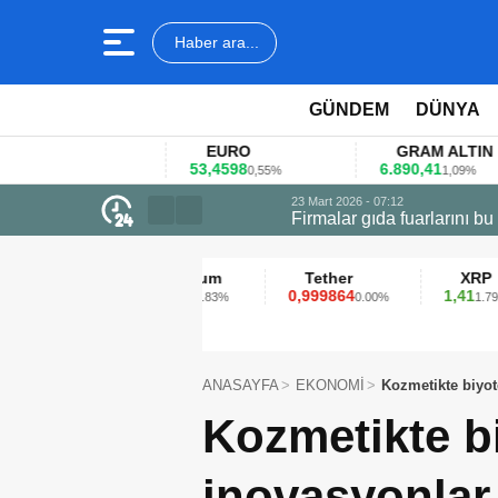
Haber ara...
GÜNDEM
DÜNYA
EURO
GRAM ALTIN
53,4598
6.890,41
4
1%
0,55%
1,09%
23 Mart 2026 - 07:12
Firmalar gıda fuarlarını bu anket ile
Ethereum
Tether
XRP
2.313,13
0,999864
1,41
0.83%
0.00%
1.79%
ANASAYFA
EKONOMİ
Kozmetikte biyot
Kozmetikte b
inovasyonlar 