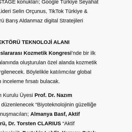
STAGE konukları; Google Türkiye Seyahat
Lideri Selin Orçunus, TikTok Türkiye &
Barış Aldanmaz digital Stratejileri
SEKTÖRÜ TEKNOLOJİ ALANI
slararası Kozmetik Kongresi
’nde bir ilk
alanında oluşturulan özel alanda kozmetik
gilenecek. Böylelikle katılımcılar global
 inceleme fırsatı bulacak.
m Kurulu Üyesi
Prof. Dr. Nazım
üzenlenecek “Biyoteknolojinin güzelliğe
onuşmacıları;
Almanya Basf, Aktif
törü, Dr. Torsten CLARIUS
“Aktif