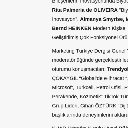
Bileşenlerin İnovasyonunda Biyot
Rita Palmeria de OLIVEIRA
“Biy
İnovasyon”,
Almanya Smyrise, M
Bernd HEINKEN
Modern Kişisel 
Geliştirilmiş Çok Fonksiyonel Ü
Marketing Türkiye Dergisi Genel
moderatörlüğünde gerçekleştiril
oturumu konuşmacıları;
Trendyo
ÇOKAYGİL “Global’de e-ihracat “
Microsoft, Turkcell, Petrol Ofisi
Perakende, Kozmetik” TikTok Tü
Grup Lideri, Cihan ÖZTÜRK “Dijit
başlıklarında deneyimlerini aktar