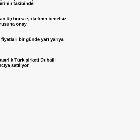
lerinin takibinde
n üç borsa şirketinin bedelsiz
rusuna onay
i fiyatları bir günde yarı yarıya
asırlık Türk şirketi Dubaili
mcıya satılıyor