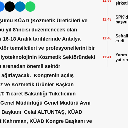
11:59
şirket
SPK’da
11:48
şumu KÜAD (Kozmetik Üreticileri ve
başvu
u yıl 8'incisi düzenlenecek olan
Şeftal
16-18 Aralık tarihlerinde Antalya
11:46
eridi
tör temsilcileri ve profesyonellerini bir
Yarım 
Biyoteknolojinin Kozmetik Sektöründeki
11:41
yatırı
sı arenadan önemli sektör
e ağırlayacak. Kongrenin açılış
z ve Kozmetik Ürünler Başkan
 Ticaret Bakanlığı Tüketicinin
 Genel Müdürlüğü Genel Müdürü Avni
u Başkanı Celal ALTUNTAŞ, KÜAD
t Kahrıman, KÜAD Kongre Başkanı ve