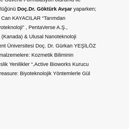
rlüğünü
Doç.Dr. Göktürk Avşar
yaparken;
su Can KAYACILAR “Tarımdan
teknoloji” , PentaVerse A.Ş.,
 (Kanada) & Ulusal Nanoteknoloji
ent Üniversitesi Doç. Dr. Gürkan YEŞİLÖZ
malzemelere: Kozmetik Biliminin
lik Yenilikler “,Active Bioworks Kurucu
sure: Biyoteknolojik Yöntemlerle Gül