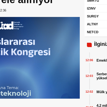
SMRTG
IZINV
22:36
SURGY
ALTNY
NETCD
İlgin
Emekl
12:06
Serbes
12:03
yüksel
Mülk y
12:02
4,2 mi