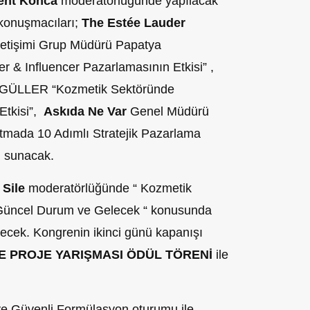
ent Konca
moderatörlüğünde yapılacak
konuşmacıları;
The Estée Lauder
letişimi Grup Müdürü Papatya
& Influencer Pazarlamasının Etkisi” ,
t GÜLLER “Kozmetik Sektöründe
Etkisi”,
Askıda Ne Var
Genel Müdürü
tmada 10 Adımlı Stratejik Pazarlama
ı sunacak.
 Sile
moderatörlüğünde “ Kozmetik
 Güncel Durum ve Gelecek “ konusunda
lecek. Kongrenin ikinci günü kapanışı
E PROJE YARIŞMASI ÖDÜL TÖRENİ
ile
ve Güvenli Formülasyon oturumu ile