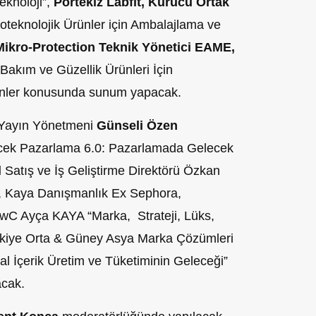
eknoloji”,
Portekiz Labfit, Kurucu Ortak
oteknolojik Ürünler için Ambalajlama ve
ikro-Protection Teknik Yönetici EAME,
Bakım ve Güzellik Ürünleri İçin
rünler konusunda sunum yapacak.
 Yayın Yönetmeni
Günseli Özen
ecek Pazarlama 6.0: Pazarlamada Gelecek
l
Satış ve İş Geliştirme Direktörü Özkan
, Kaya Danışmanlık Ex Sephora,
, PwC Ayça KAYA “Marka, Strateji, Lüks,
rkiye Orta & Güney Asya Marka Çözümleri
al İçerik Üretim ve Tüketiminin Geleceği”
acak.