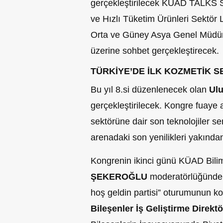
gerçekleştirilecek KÜAD TALKS 
ve Hızlı Tüketim Ürünleri Sektör 
Orta ve Güney Asya Genel Müdürü 
üzerine sohbet gerçekleştirecek.
TÜRKİYE’DE İLK KOZMETİK 
Bu yıl 8.si düzenlenecek olan
Ulu
gerçekleştirilecek. Kongre fuaye 
sektörüne dair son teknolojiler ser
arenadaki son yenilikleri yakından
Kongrenin ikinci günü KÜAD Bili
ŞEKEROĞLU
moderatörlüğünde d
hoş geldin partisi” oturumunun k
Bileşenler İş Geliştirme Direk