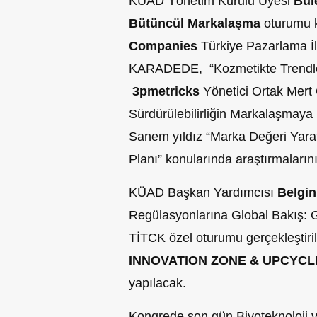
KÜAD Yönetim Kurulu Üyesi
Bül
Bütüncül Markalaşma
oturumu 
Companies
Türkiye Pazarlama İ
KARADEDE, “Kozmetikte Trendler 
3pmetricks
Yönetici Ortak Mer
Sürdürülebilirliğin Markalaşmaya 
Sanem yıldız “Marka Değeri Yara
Planı” konularında araştırmaların
KÜAD Başkan Yardımcısı
Belgin
Regülasyonlarına Global Bakış:
TİTCK özel oturumu gerçekleştiri
INNOVATION ZONE & UPCYCL
yapılacak.
Kongrede son gün Biyoteknoloji 