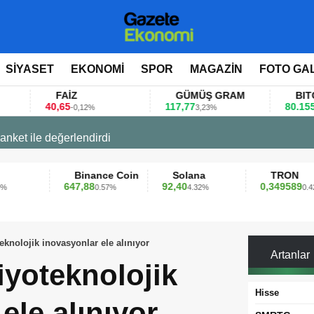
SİYASET
EKONOMİ
SPOR
MAGAZİN
FOTO GA
FAİZ
GÜMÜŞ GRAM
BITCOIN
0,65
117,77
80.155,00
-0,12%
3,23%
0,36%
 değerlendirdi
Binance Coin
Solana
TRON
647,88
92,40
0,349589
0.57%
4.32%
0.42%
eknolojik inovasyonlar ele alınıyor
Artanlar
iyoteknolojik
Hisse
ele alınıyor