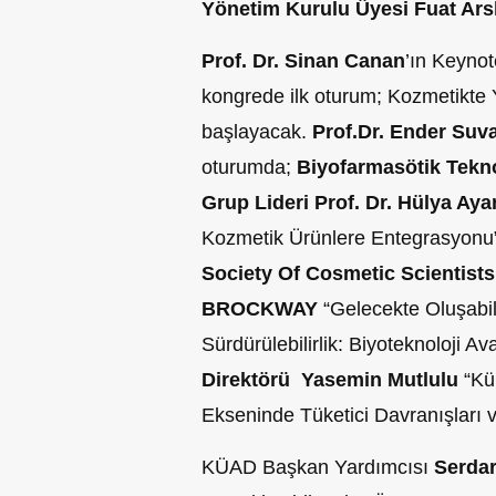
Yönetim Kurulu Üyesi Fuat Ars
Prof. Dr. Sinan Canan
’ın Keynot
kongrede ilk oturum; Kozmetikte Y
başlayacak.
Prof.Dr. Ender Suv
oturumda;
Biyofarmasötik Tekno
Grup Lideri Prof. Dr. Hülya Ay
Kozmetik Ürünlere Entegrasyonu
Society Of Cosmetic Scientist
BROCKWAY
“Gelecekte Oluşabil
Sürdürülebilirlik: Biyoteknoloji Av
Direktörü Yasemin Mutlulu
“Kü
Ekseninde Tüketici Davranışları v
KÜAD Başkan Yardımcısı
Serdar