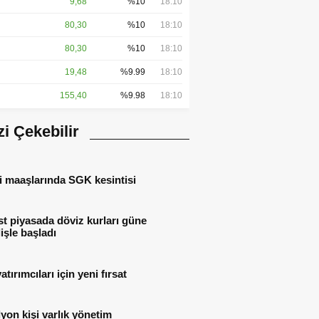
9,68
%10
18:10
80,30
%10
18:10
80,30
%10
18:10
19,48
%9.99
18:10
155,40
%9.98
18:10
izi Çekebilir
i maaşlarında SGK kesintisi
t piyasada döviz kurları güne
işle başladı
atırımcıları için yeni fırsat
lyon kişi varlık yönetim