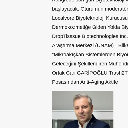
başlayacak. Oturumun moderatö
Localvore Biyoteknoloji Kurucu
Dermokozmetiğe Giden Yolda Biyo
DropTisssue Biotechnologies Inc.
Araştırma Merkezi (UNAM) - Bilk
“Mikroakışkan Sistemlerden Biyo
Geleceğini Şekillendiren Mühendis
Ortak Can GARİPOĞLU Trash2Trea
Posasından Anti-Aging Aktife