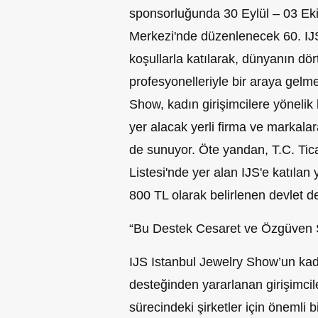
sponsorluğunda 30 Eylül – 03 Eki
Merkezi'nde düzenlenecek 60. IJS
koşullarla katılarak, dünyanın dör
profesyonelleriyle bir araya gelme
Show, kadın girişimcilere yönelik 
yer alacak yerli firma ve markalar
de sunuyor. Öte yandan, T.C. Ticar
Listesi'nde yer alan IJS'e katılan y
800 TL olarak belirlenen devlet d
“Bu Destek Cesaret ve Özgüven 
IJS Istanbul Jewelry Show’un kadı
desteğinden yararlanan girişimci
sürecindeki şirketler için önemli b