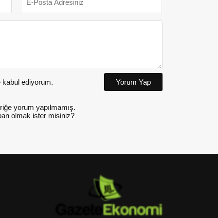
kabul ediyorum.
Yorum Yap
riğe yorum yapılmamış.
an olmak ister misiniz?