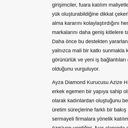
girişimciler, fuara katılım maliyetle
yük oluşturabildiğine dikkat çek
alma kararını kolaylaştırdığını he
markalarını daha geniş kitlelere 
Daha önce bu destekten yararlana
yalnızca mali bir katkı sunmakla 
görünürlük ve yeni iş bağlantıları
olduğunu vurguluyor.
Ayza Diamond Kurucusu Azize Hı
erkek egemen bir yapıya sahip olm
olarak kadınlardan oluştuğunu beli
üretim süreçlerine farklı bir bakış
sermayeli firmalara yönelik katılı
özgüven verdiğini, fuar alanında 