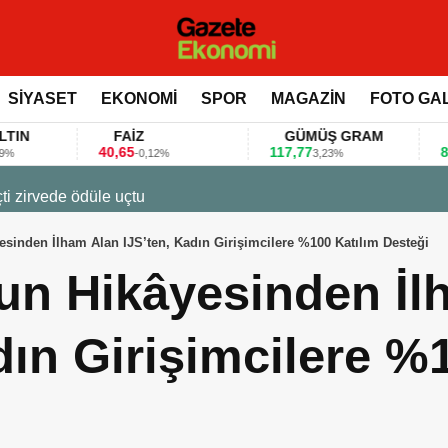
SİYASET
EKONOMİ
SPOR
MAGAZİN
FOTO GA
FAİZ
GÜMÜŞ GRAM
BITCOIN
40,65
117,77
80.155,00
-0,12%
3,23%
0,36%
 değerlendirdi
sinden İlham Alan IJS’ten, Kadın Girişimcilere %100 Katılım Desteği
n Hikâyesinden İl
dın Girişimcilere %