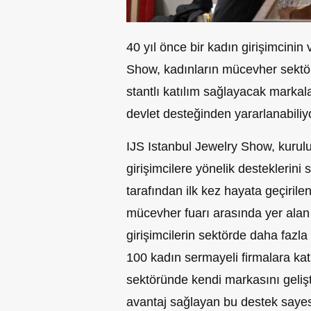
40 yıl önce bir kadın girişimcini
Show, kadınların mücevher sektör
stantlı katılım sağlayacak markala
devlet desteğinden yararlanabiliy
IJS Istanbul Jewelry Show, kurulu
girişimcilere yönelik desteklerin
tarafından ilk kez hayata geçiri
mücevher fuarı arasında yer alan
girişimcilerin sektörde daha fazl
100 kadın sermayeli firmalara kat
sektöründe kendi markasını gelişti
avantaj sağlayan bu destek sayes