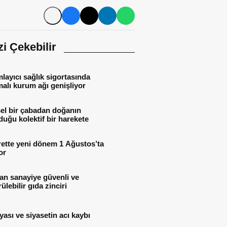
izi Çekebilir
ayıcı sağlık sigortasında
alı kurum ağı genişliyor
el bir çabadan doğanın
uğu kolektif bir harekete
rette yeni dönem 1 Ağustos’ta
or
an sanayiye güvenli ve
ülebilir gıda zinciri
yası ve siyasetin acı kaybı