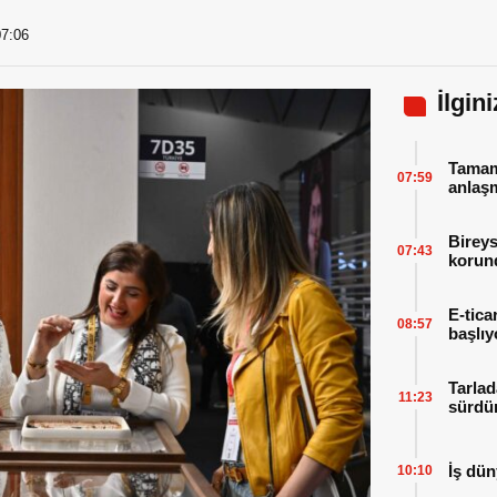
07:06
İlgin
Tamaml
07:59
anlaşm
Bireys
07:43
korund
E-tica
08:57
başlıy
Tarlad
11:23
sürdür
İş dün
10:10