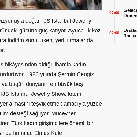
Gelece
07:09
Dönem
n vizyonuyla doğan IJS Istanbul Jewelry
ündeki gücüne güç katıyor. Ayrıca ilk kez
Üretke
07:00
öne çı
ra indirim sunulurken, yerli firmalar da
or.
ş hikâyesinden aldığı ilhamla kadın
i sürdürüyor. 1986 yılında Şermin Cengiz
len ve bugün dünyanın en büyük beş
 IJS Istanbul Jewelry Show, kadın
a yer almasını teşvik etmek amacıyla yüzde
ılım desteği sağlıyor. Mücevher
ren Türk kadın girişimcilere önemli bir
inde firmalar, Elmas Kule