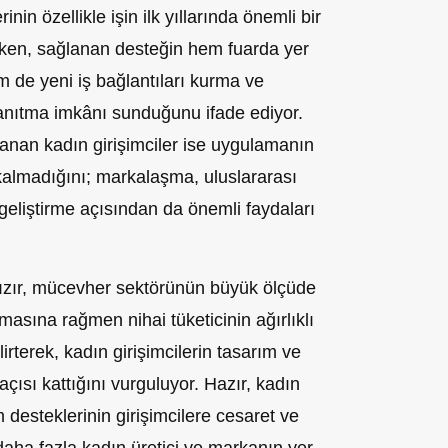
rinin özellikle işin ilk yıllarında önemli bir
erken, sağlanan desteğin hem fuarda yer
m de yeni iş bağlantıları kurma ve
tanıtma imkânı sunduğunu ifade ediyor.
nan kadın girişimciler ise uygulamanın
kalmadığını; markalaşma, uluslararası
 geliştirme açısından da önemli faydaları
zır, mücevher sektörünün büyük ölçüde
asına rağmen nihai tüketicinin ağırlıklı
rterek, kadın girişimcilerin tasarım ve
 açısı kattığını vurguluyor. Hazır, kadın
m desteklerinin girişimcilere cesaret ve
daha fazla kadın üretici ve markanın yer