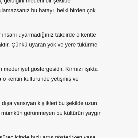
 geldiğini medeni bir şekilde
gulamazsanız bu
hatayı belki
birden çok
 insanı uyarmadığınız takdirde o kentte
caktır. Çünkü uyaran yok ve yere tükürme
tin medeniyet göstergesidir. Kırmızı ışıkta
 o kentin kültüründe yetişmiş ve
n dışa yansıyan kişlikleri bu şekilde uzun
i mümkün görün
m
eyen bu kültürün yaygın
reç içinde hızlı artış gösterirken yasa