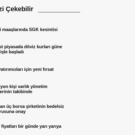
izi Çekebilir
i maaşlarında SGK kesintisi
t piyasada döviz kurları güne
işle başladı
atırımcıları için yeni fırsat
lyon kişi varlık yönetim
lerinin takibinde
n üç borsa şirketinin bedelsiz
rusuna onay
i fiyatları bir günde yarı yarıya