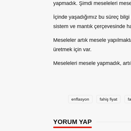
yapmadık. Şimdi meseleleri mes
İçinde yaşadığımı
z
bu süreç bilgi
sistem ve mantık çerçevesinde h
Meseleler artık mesele yapılmakt
üretmek için var.
Meseleleri mesele yapmadık, artı
enflasyon
fahiş fiyat
fa
YORUM YAP