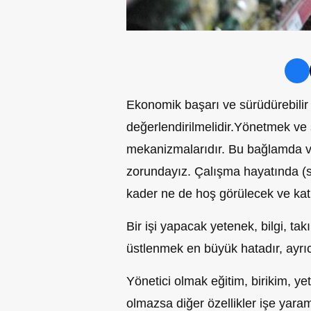
Ekonomik başarı ve
sürüdürebilir
değerlendirilmelidir.
Yönetmek ve s
mekanizmalarıdır. Bu bağlamda v
zorundayız.
Ç
alışma hayatında (s
kader ne de hoş görülecek ve katl
Bir işi yapacak yetenek, bilgi, tak
üstlenmek en büyük hatadır
,
ayrı
Yönetici olmak eğitim, birikim, ye
olmazsa diğer özellikler işe ya