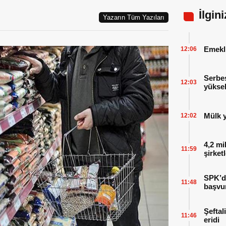
İlgin
Yazarın Tüm Yazıları
Emekl
12:06
Serbes
12:03
yüksel
Mülk y
12:02
4,2 mi
11:59
şirket
SPK’da
11:48
başvu
Şeftal
11:46
eridi