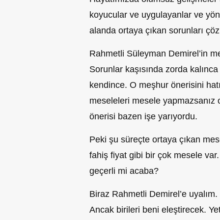
koy
ucu
lar ve uygulayanlar ve yöne
alanda ortaya çıkan sorunları çöz
Rahmetli Süleyman Demirel’in m
Sorunlar kaşısında zorda kalınca
kendince. O meşhur önerisini hatı
meseleleri mese
l
e yapmazsanız o
önerisi bazen işe yarıyordu.
Peki şu süreçte ortaya çıkan mese
fahiş fiyat gib
i
bir çok
mesele var.
geçerli mi acaba?
Biraz Rahmetli Demirel’e uyalım.
Ancak birileri beni eleştirecek. Y