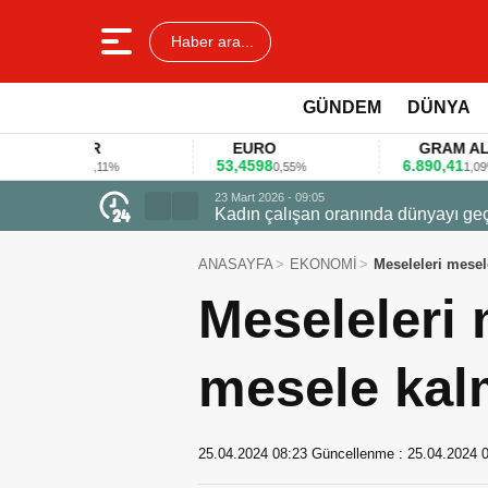
Haber ara...
GÜNDEM
DÜNYA
AR
EURO
GRAM ALTIN
53,4598
6.890,41
0,11%
0,55%
1,09%
23 Mart 2026 - 07:12
Firmalar gıda fuarlarını bu anket ile
ANASAYFA
EKONOMİ
Meseleleri mese
Meseleleri
mesele kal
25.04.2024 08:23
Güncellenme :
25.04.2024 