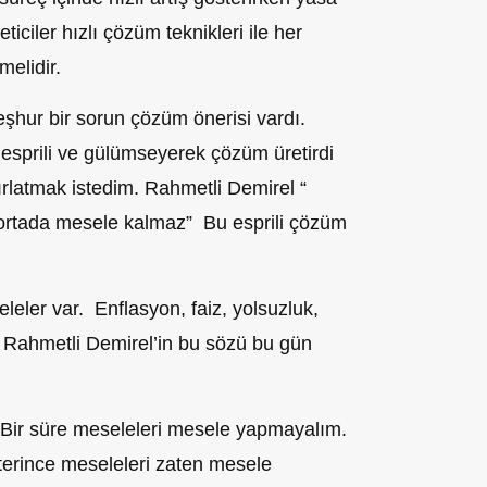
ticiler hızlı çözüm teknikleri ile her
melidir.
eşh
u
r bir sorun çözüm önerisi vardı.
 esprili ve gülümseyerek çöz
üm
üretirdi
rlatmak istedim. Rahmetli Demirel “
rtada mesele kalmaz” Bu esprili çözüm
leler var. Enflasyon, faiz, yolsuzluk,
 Rahmetli Demirel’in bu sözü
bu gün
 Bir süre meseleleri mesele yapmayalım.
eterince meseleleri zaten mesele