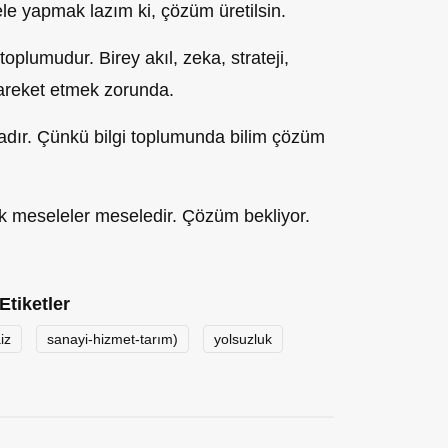
ele yapmak lazım
ki, çözüm üretilsin.
 toplumudur. Birey akıl,
zeka
, st
r
ateji,
areket etmek zorunda.
adır. Çünkü bilgi toplumunda bilim çözüm
k meseleler meseledir. Çözüm bekliyor.
Etiketler
iz
sanayi-hizmet-tarım)
yolsuzluk