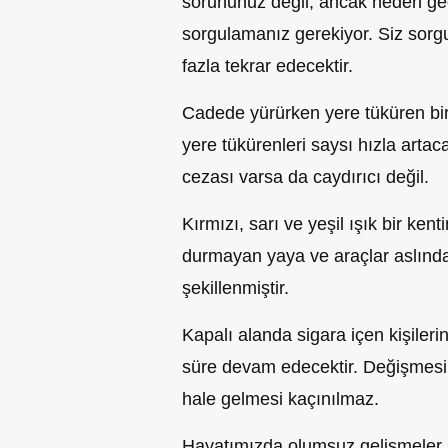
sorununuz değil, ancak neden geç
sorgulamanız gerekiyor. Siz sor
fazla tekrar edecektir.
Cadede yürürken yere tüküren bir
yere tükürenleri saysı hızla arta
cezası varsa da caydırıcı değil.
Kırmızı, sarı ve yeşil ışık bir ken
durmayan yaya ve araçlar
aslında
şekillenmiştir.
Kapalı alanda sigara içen kişileri
süre devam edecektir. Değişmes
hale gelmesi
kaçınılmaz.
Hayatımızda olumsuz gelişmeler sü