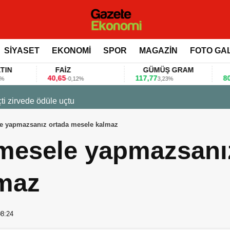
SİYASET
EKONOMİ
SPOR
MAGAZİN
FOTO GA
FAİZ
GÜMÜŞ GRAM
BITCOIN
40,65
117,77
80.155,00
-0,12%
3,23%
0,36%
 değerlendirdi
le yapmazsanız ortada mesele kalmaz
 mesele yapmazsanı
maz
08:24