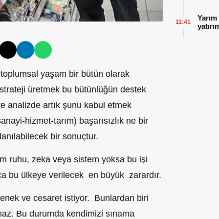
Yarım 
11:41
yatırı
toplumsal yaşam bir bütün olarak
trateji üretmek bu bütünlüğün destek
e analizde artık
şunu kabul etmek
anayi-hizmet-tarım) başarısızlık ne bir
anılabilecek bir sonuçtur.
ım
ruhu
, zeka veya sistem yoksa bu iş
i
ca bu ülkeye
verilecek en
büyük zarardır.
tenek ve cesaret istiyor. Bunlardan biri
ramaz. Bu durumda kendimizi sınama