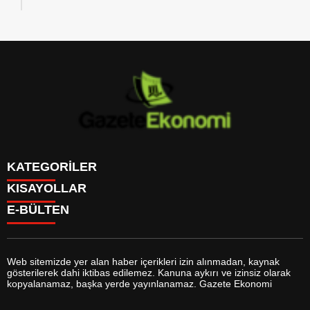
KATEGORİLER
KISAYOLLAR
GÜNDEM
E-BÜLTEN
DÜNYA
BURÇLAR
SİYASET
CANLI BORSA
EKONOMİ
CANLI SONUÇLAR
SPOR
CANLI TV
MAGAZİN
Web sitemizde yer alan haber içerikleri izin alınmadan, kaynak
FİKSTÜR
SAĞLIK
gösterilerek dahi iktibas edilemez. Kanuna aykırı ve izinsiz olarak
FİRMA EKLE
EĞİTİM
gazeteekonomi.com
e-bültenine abone olarak, tarafınıza haber,
kopyalanamaz, başka yerde yayınlanamaz. Gazete Ekonomi
FİRMA REHBERİ
YAŞAM
duyuru ve kampanya içerikli e-postaların gönderilmesini kabul etmiş
GAZETELER
TEKNOLOJİ
olursunuz.