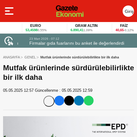
Giriş
Yap
EURO
GRAM ALTIN
FAİZ
53,4598
6.890,41
40,65
0,55%
1,09%
-0,12%
23 Mart 2026 - 07:12
uçtu
Firmalar gıda fuarlarını bu anket ile değerlendirdi
ANASAYFA
GENEL
Mutfak ürünlerinde sürdürülebilirlikte bir ilk daha
Mutfak ürünlerinde sürdürülebilirlikte
bir ilk daha
05.05.2025 12:57
Güncellenme :
05.05.2025 12:59