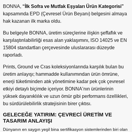
BONNA,
“İlk Sofra ve Mutfak Eşyaları Ürün Kategorisi”
kapsamında EPD (Çevresel
Ü
rün Beyanı) belgesini almaya
hak kazanan ilk marka oldu.
Bu belgeyle BONNA, üretim süreçlerine ilişkin şeffaflık ve
karşılaştırılabilirliği esas alan yaklaşımını, ISO 14025 ve EN
15804 standartları çerçevesinde uluslararası düzeyde
raporladı.
Prints, Ground ve Cras koleksiyonlarında karşılık bulan bu
üretim anlayışı; hammadde kullanımından ürün
ö
mrüne,
enerji tüketiminden atık y
ö
netimine kadar pek ç
ok
çevresel
etkiyi detaylı biçimde içeriyor. BONNA
’
nın ürünlerinin
yüksek dayanıklılık ve uzun
ö
mür gibi performans
ö
zellikleri,
bu sürdürülebilirlik stratejisinin birer çıktısı.
GELECEĞE YATIRIM: ÇEVRECİ ÜRETİM VE
TASARIM ANLAYIŞI
Dünyanın en saygın yeşil bina sertifikasyon sistemlerinden biri olan