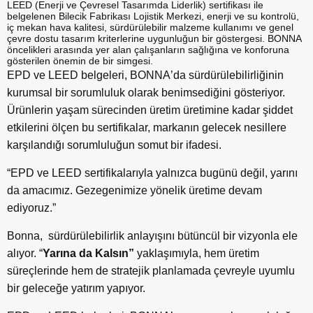
LEED (Enerji ve Çevresel Tasarımda Liderlik) sertifikası ile
belgelenen Bilecik Fabrikası Lojistik Merkezi, enerji ve su kontrolü,
iç mekan hava kalitesi, sürdürülebilir malzeme kullanımı ve genel
çevre dostu tasarım kriterlerine uygunluğun bir g
ö
stergesi. BONNA
ö
ncelikleri arasında yer alan çalışanların sağlığına ve konforuna
g
ö
sterilen
ö
nemin de bir simgesi.
EPD ve LEED belgeleri, BONNA
’
da sürdürülebilirliğinin
kurumsal bir sorumluluk olarak benimsediğini g
ö
steriyor.
Ü
rünlerin yaşam sürecinden üretim üretimine kadar şiddet
etkilerini
ö
lçen bu sertifikalar, markanın gelecek nesillere
karşılandığı sorumluluğun somut bir ifadesi.
“
EPD ve LEED sertifikalarıyla yalnızca bugünü değil, yarını
da amacımız. Gezegenimize y
ö
nelik üretime devam
ediyoruz.”
Bonna, sürdürülebilirlik anlayışını bütüncül bir vizyonla ele
alıyor.
“
Yarına da Kalsın”
yaklaşımıyla, hem üretim
süreçlerinde hem de stratejik planlamada çevreyle uyumlu
bir geleceğe yatırım yapıyor.