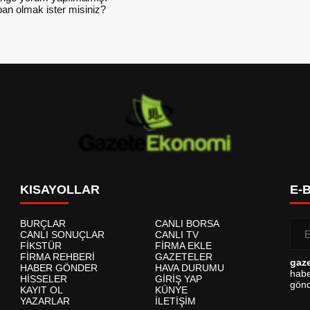
an olmak ister misiniz?
KISAYOLLAR
E-
BURÇLAR
CANLI BORSA
CANLI SONUÇLAR
CANLI TV
FİKSTÜR
FİRMA EKLE
FİRMA REHBERİ
GAZETELER
gaz
HABER GÖNDER
HAVA DURUMU
habe
HİSSELER
GİRİŞ YAP
gönd
KAYIT OL
KÜNYE
YAZARLAR
İLETİŞİM