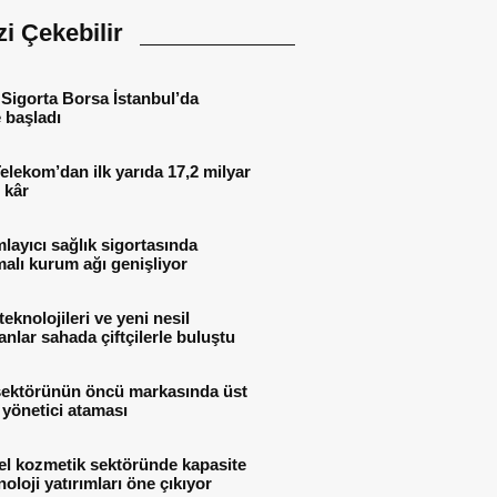
izi Çekebilir
Sigorta Borsa İstanbul’da
 başladı
elekom’dan ilk yarıda 17,2 milyar
 kâr
ayıcı sağlık sigortasında
alı kurum ağı genişliyor
teknolojileri ve yeni nesil
nlar sahada çiftçilerle buluştu
sektörünün öncü markasında üst
yönetici ataması
el kozmetik sektöründe kapasite
noloji yatırımları öne çıkıyor