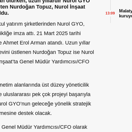
 olurken, uzun yıllardır Nurol GYO
ten Nurdoğan Topuz, Nurol İnşaat
Malat
ldu.
13:09
kuruy
ul yatırım şirketlerinden Nurol GYO,
kliğe imza attı. 21 Mart 2025 tarihi
e Ahmet Erol Arman atandı. Uzun yıllar
vini üstlenen Nurdoğan Topuz ise Nurol
 İnşaat’ta Genel Müdür Yardımcısı/CFO
netim alanlarında üst düzey yöneticilik
 uluslararası pek çok projeyi başarıyla
urol GYO’nun geleceğe yönelik stratejik
lmesine destek olacak.
at Genel Müdür Yardımcısı/CFO olarak