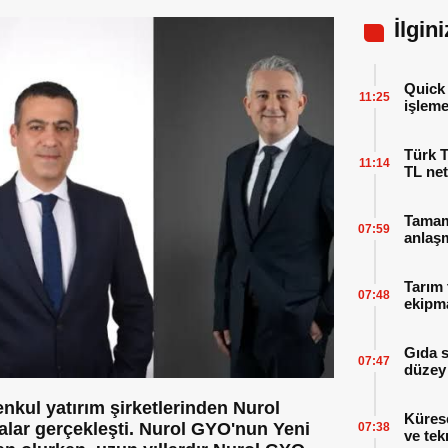
İlgin
Quick 
11:25
işleme
Türk T
11:14
TL net
Tamaml
07:59
anlaşm
Tarım 
07:48
ekipma
Gıda 
07:47
düzey 
nkul yatırım şirketlerinden Nurol
Küres
lar gerçekleşti. Nurol GYO'nun Yeni
07:38
ve tek