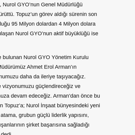
, Nurol GYO’nun Genel Müdürlüğü
yürüttü. Topuz’un görev aldığı sürenin son
luluğu 95 Milyon dolardan 4 Milyon dolara
 ulaşan Nurol GYO’nun aktif büyüklüğü ise
e bulunan Nurol GYO Yönetim Kurulu
 Müdürümüz Ahmet Erol Arman’ın
umumuzu daha da ileriye taşıyacağız.
irme vizyonumuzu güçlendireceğiz ve
umuza devam edeceğiz. Arman’dan önce bu
an Topuz’a; Nurol İnşaat bünyesindeki yeni
atama, grubun güçlü liderlik yapısını,
lışanlarının şirket başarısına sağladığı
 dedi.