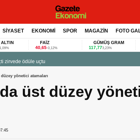
SİYASET
EKONOMİ
SPOR
MAGAZİN
FOTO GA
FAİZ
GÜMÜŞ GRAM
BITCO
40,65
117,77
80.155,0
-0,12%
3,23%
 değerlendirdi
düzey yönetici atamaları
da üst düzey yöneti
07:45