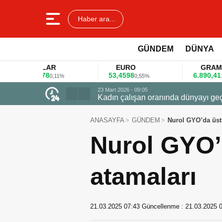
Haber ara...
GÜNDEM
DÜNYA
DOLAR
EURO
GRAM ALTIN
,3578
53,4598
6.890,41
0,11%
0,55%
1,09%
23 Mart 2026 - 07:12
Firmalar gıda fuarlarını bu anket ile
ANASAYFA
GÜNDEM
Nurol GYO’da üst 
Nurol GYO’
atamaları
21.03.2025 07:43
Güncellenme :
21.03.2025 