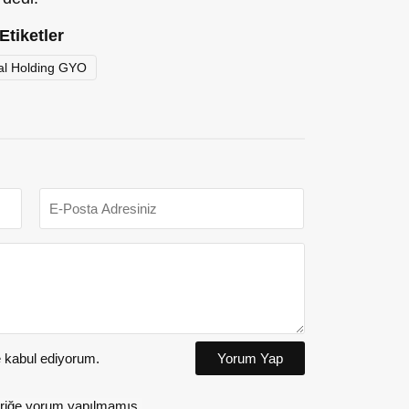
Etiketler
al Holding GYO
kabul ediyorum.
Yorum Yap
riğe yorum yapılmamış.