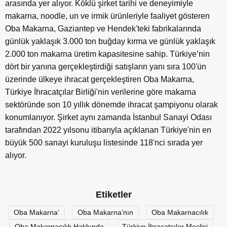
arasında yer alıyor. Köklü şirket tarihi ve deneyimiyle
makarna, noodle, un ve irmik ürünleriyle faaliyet gösteren
Oba Makarna, Gaziantep ve Hendek'teki fabrikalarında
günlük yaklaşık 3.000 ton buğday kırma ve günlük yaklaşık
2.000 ton makarna üretim kapasitesine sahip. Türkiye’nin
dört bir yanına gerçekleştirdiği satışların yanı sıra 100'ün
üzerinde ülkeye ihracat gerçekleştiren Oba Makarna,
Türkiye İhracatçılar Birliği'nin verilerine göre makarna
sektöründe son 10 yıllık dönemde ihracat şampiyonu olarak
konumlanıyor. Şirket aynı zamanda İstanbul Sanayi Odası
tarafından 2022 yılsonu itibarıyla açıklanan Türkiye'nin en
büyük 500 sanayi kuruluşu listesinde 118'nci sırada yer
alıyor.
Etiketler
Oba Makarna’
Oba Makarna’nın
Oba Makarnacılık
Oba Makarnacılık Hakkında
Türkiye İhracatçılar Meclisi