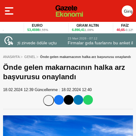
Giriş
Yap
EURO
GRAM ALTIN
FAİZ
53,4598
6.890,41
40,65
0,55%
1,09%
-0,12%
23 Mart 2026 - 07:12
uçtu
Firmalar gıda fuarlarını bu anket ile değerlendirdi
ANASAYFA
GENEL
Önde gelen makarnacının halka arz başvurusu onaylandı
Önde gelen makarnacının halka arz
başvurusu onaylandı
18.02.2024 12:39
Güncellenme :
18.02.2024 12:40