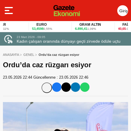
Giriş
Yap
EURO
GRAM ALTIN
FAİZ
53,4598
6.890,41
40,65
%
0,55%
1,09%
-0,12%
23 Mart 2026 - 07:12
ödüle uçtu
Firmalar gıda fuarlarını bu anket ile değerlendirdi
ANASAYFA
GENEL
Ordu’da caz rüzgarı esiyor
Ordu’da caz rüzgarı esiyor
23.05.2026 22:44
Güncellenme :
23.05.2026 22:46