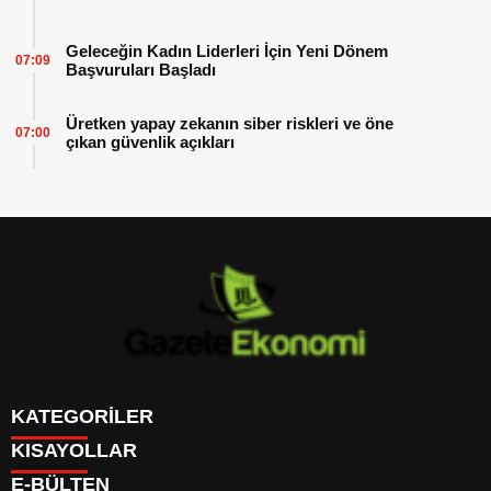
Geleceğin Kadın Liderleri İçin Yeni Dönem
07:09
Başvuruları Başladı
Üretken yapay zekanın siber riskleri ve öne
07:00
çıkan güvenlik açıkları
KATEGORİLER
KISAYOLLAR
GÜNDEM
E-BÜLTEN
DÜNYA