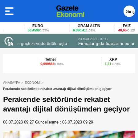
Giriş
Yap
EURO
GRAM ALTIN
FAİZ
53,4598
6.890,41
40,65
0,55%
1,09%
-0,12%
23 Mart 2026 - 07:12
uçtu
Firmalar gıda fuarlarını bu anket ile değerlendirdi
Tether
XRP
0,999864
1,41
0.00%
1.79%
ANASAYFA
EKONOMİ
Perakende sektöründe rekabet avantajı dijital dönüşümden geçiyor
Perakende sektöründe rekabet
avantajı dijital dönüşümden geçiyor
06.07.2023 09:27
Güncellenme :
06.07.2023 09:29