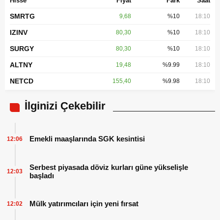
Hisse
Fiyat
Fark
Saat
SMRTG
9,68
%10
18:10
IZINV
80,30
%10
18:10
SURGY
80,30
%10
18:10
ALTNY
19,48
%9.99
18:10
NETCD
155,40
%9.98
18:10
İlginizi Çekebilir
Emekli maaşlarında SGK kesintisi
12:06
Serbest piyasada döviz kurları güne yükselişle
12:03
başladı
Mülk yatırımcıları için yeni fırsat
12:02