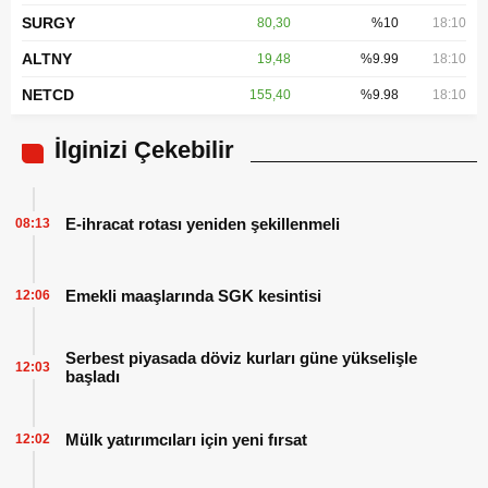
SURGY
80,30
%10
18:10
ALTNY
19,48
%9.99
18:10
NETCD
155,40
%9.98
18:10
İlginizi Çekebilir
E-ihracat rotası yeniden şekillenmeli
08:13
Emekli maaşlarında SGK kesintisi
12:06
Serbest piyasada döviz kurları güne yükselişle
12:03
başladı
Mülk yatırımcıları için yeni fırsat
12:02