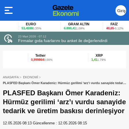
Giriş
Yap
EURO
GRAM ALTIN
FAİZ
53,4598
6.890,41
40,65
0,55%
1,09%
-0,12%
23 Mart 2026 - 07:12
uçtu
Firmalar gıda fuarlarını bu anket ile değerlendirdi
Tether
XRP
0,999864
1,41
0.00%
1.79%
ANASAYFA
EKONOMİ
PLASFED Başkanı Ömer Karadeniz: Hürmüz gerilimi ‘arz’ı vurdu sanayide tedarik
ve üretim baskısı derinleşiyor
PLASFED Başkanı Ömer Karadeniz:
Hürmüz gerilimi ‘arz’ı vurdu sanayide
tedarik ve üretim baskısı derinleşiyor
12.05.2026 08:13
Güncellenme :
12.05.2026 08:15