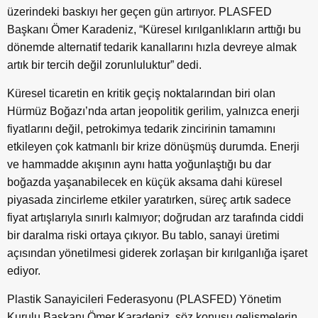
üzerindeki baskıyı her geçen gün artırıyor. PLASFED
Başkanı Ömer Karadeniz, “Küresel kırılganlıkların arttığı bu
dönemde alternatif tedarik kanallarını hızla devreye almak
artık bir tercih değil zorunluluktur” dedi.
Küresel ticaretin en kritik geçiş noktalarından biri olan
Hürmüz Boğazı’nda artan jeopolitik gerilim, yalnızca enerji
fiyatlarını değil, petrokimya tedarik zincirinin tamamını
etkileyen çok katmanlı bir krize dönüşmüş durumda. Enerji
ve hammadde akışının aynı hatta yoğunlaştığı bu dar
boğazda yaşanabilecek en küçük aksama dahi küresel
piyasada zincirleme etkiler yaratırken, süreç artık sadece
fiyat artışlarıyla sınırlı kalmıyor; doğrudan arz tarafında ciddi
bir daralma riski ortaya çıkıyor. Bu tablo, sanayi üretimi
açısından yönetilmesi giderek zorlaşan bir kırılganlığa işaret
ediyor.
Plastik Sanayicileri Federasyonu (PLASFED) Yönetim
Kurulu Başkanı Ömer Karadeniz, söz konusu gelişmelerin