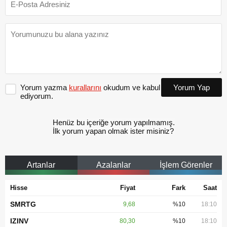
Yorum yazma
kurallarını
okudum ve kabul
Yorum Yap
ediyorum.
Henüz bu içeriğe yorum yapılmamış.
İlk yorum yapan olmak ister misiniz?
Artanlar
Azalanlar
İşlem Görenler
Hisse
Fiyat
Fark
Saat
SMRTG
9,68
%10
18:10
IZINV
80,30
%10
18:10