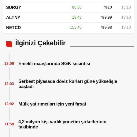
SURGY
80,30
%10
18:10
ALTNY
19,48
%9.99
18:10
NETCD
155,40
%9.98
18:10
İlginizi Çekebilir
Emekli maaşlarında SGK kesintisi
12:06
Serbest piyasada döviz kurları güne yükselişle
12:03
başladı
Mülk yatırımcıları için yeni fırsat
12:02
4,2 milyon kişi varlık yönetim şirketlerinin
11:59
takibinde