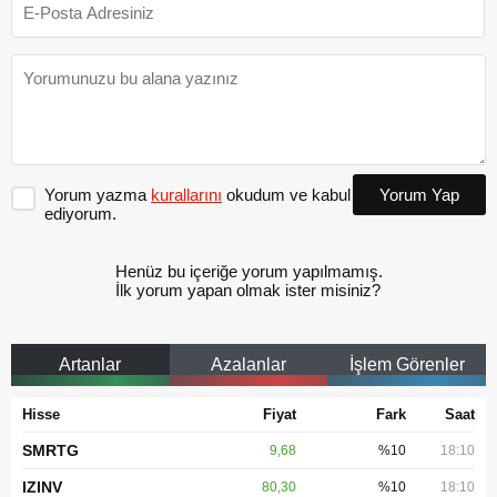
Yorum yazma
kurallarını
okudum ve kabul
Yorum Yap
ediyorum.
Henüz bu içeriğe yorum yapılmamış.
İlk yorum yapan olmak ister misiniz?
Artanlar
Azalanlar
İşlem Görenler
Hisse
Fiyat
Fark
Saat
SMRTG
9,68
%10
18:10
IZINV
80,30
%10
18:10