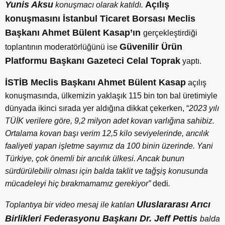
Yunis Aksu
Açılış
konuşmacı olarak katıldı.
konuşmasını İstanbul Ticaret Borsası Meclis
Başkanı Ahmet Bülent Kasap
’ın
gerçekleştirdiği
Güvenilir Ürün
toplantının moderatörlüğünü ise
Platformu Başkanı Gazeteci Celal Toprak
yaptı.
İSTİB Meclis Başkanı
Ahmet Bülent
Kasap
açılış
konuşmasında, ülkemizin yaklaşık 115 bin ton bal üretimiyle
dünyada ikinci sırada yer aldığına dikkat çekerken, “
2023 yılı
TÜİK verilere göre, 9,2 milyon adet kovan varlığına sahibiz.
Ortalama kovan başı verim 12,5 kilo seviyelerinde, arıcılık
faaliyeti yapan işletme sayımız da 100 binin üzerinde. Yani
Türkiye, çok önemli bir arıcılık ülkesi. Ancak bunun
sürdürülebilir olması için balda taklit ve tağşiş konusunda
mücadeleyi hiç bırakmamamız gerekiyor”
dedi
.
Uluslararası Arıcı
Toplantıya bir video mesaj ile katılan
Birlikleri Federasyonu Başkanı Dr. Jeff Pettis
balda