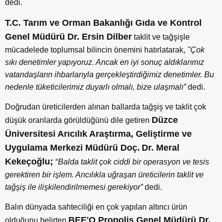
dedi.
T.C. Tarım ve Orman Bakanlığı Gıda ve Kontrol
Genel Müdürü Dr. Ersin Dilber
taklit ve tağşişle
mücadelede toplumsal bilincin önemini hatırlatarak,
"Çok
sıkı denetimler yapıyoruz. Ancak en iyi sonuç aldıklarımız
vatandaşların ihbarlarıyla gerçekleştirdiğimiz denetimler. Bu
nedenle tüketicilerimiz duyarlı olmalı, bize ulaşmalı”
dedi.
Doğrudan üreticilerden alınan ballarda tağşiş ve taklit çok
Düzce
düşük oranlarda görüldüğünü dile getiren
Üniversitesi Arıcılık Araştırma, Geliştirme ve
Uygulama Merkezi Müdürü Doç.
Dr. Meral
Kekeçoğlu;
“
Balda taklit çok ciddi bir operasyon ve tesis
gerektiren bir işlem. Arıcılıkla uğraşan üreticilerin taklit ve
tağşiş ile ilişkilendirilmemesi gerekiyor”
dedi.
Balın dünyada sahteciliği en çok yapılan altıncı ürün
BEE'O Propolis Genel Müdürü Dr.
olduğunu belirten