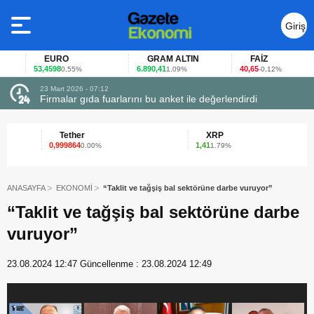
Giriş
Yap
EURO
GRAM ALTIN
FAİZ
53,4598
6.890,41
40,65
0,55%
1,09%
-0,12%
23 Mart 2026 - 07:12
uçtu
Firmalar gıda fuarlarını bu anket ile değerlendirdi
Tether
XRP
0,999864
1,41
0.00%
1.79%
ANASAYFA
EKONOMİ
“Taklit ve tağşiş bal sektörüne darbe vuruyor”
“Taklit ve tağşiş bal sektörüne darbe
vuruyor”
23.08.2024 12:47
Güncellenme :
23.08.2024 12:49