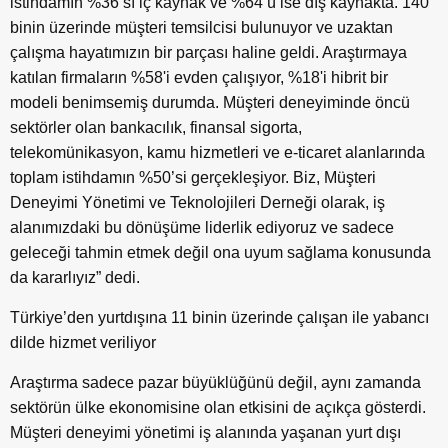
istihdamın %36’sı iç kaynak ve %64’ü ise dış kaynakta. 140
binin üzerinde müşteri temsilcisi bulunuyor ve uzaktan
çalışma hayatımızın bir parçası haline geldi. Araştırmaya
katılan firmaların %58'i evden çalışıyor, %18'i hibrit bir
modeli benimsemiş durumda. Müşteri deneyiminde öncü
sektörler olan bankacılık, finansal sigorta,
telekomünikasyon, kamu hizmetleri ve e-ticaret alanlarında
toplam istihdamın %50’si gerçekleşiyor. Biz, Müşteri
Deneyimi Yönetimi ve Teknolojileri Derneği olarak, iş
alanımızdaki bu dönüşüme liderlik ediyoruz ve sadece
geleceği tahmin etmek değil ona uyum sağlama konusunda
da kararlıyız” dedi.
Türkiye’den yurtdışına 11 binin üzerinde çalışan ile yabancı
dilde hizmet veriliyor
Araştırma sadece pazar büyüklüğünü değil, aynı zamanda
sektörün ülke ekonomisine olan etkisini de açıkça gösterdi.
Müşteri deneyimi yönetimi iş alanında yaşanan yurt dışı