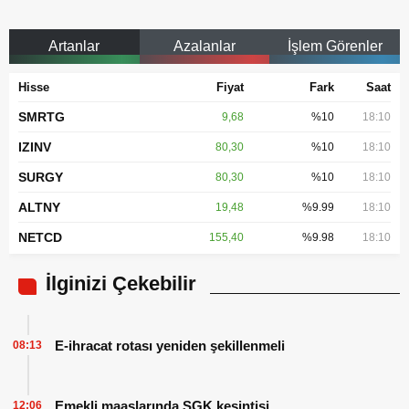
Artanlar
Azalanlar
İşlem Görenler
Hisse
Fiyat
Fark
Saat
SMRTG
9,68
%10
18:10
IZINV
80,30
%10
18:10
SURGY
80,30
%10
18:10
ALTNY
19,48
%9.99
18:10
NETCD
155,40
%9.98
18:10
İlginizi Çekebilir
E-ihracat rotası yeniden şekillenmeli
08:13
Emekli maaşlarında SGK kesintisi
12:06