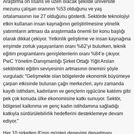
Araştırma ön lisans ve üzeri olacak şekilde üniversite
mezunu çalışan oranının %53 olduğunu ve yaş
ortalamasının ise 27 olduğunu gösterdi. Sektörde teknolojiyi
etkin kullanan insan kaynağının geliştirilmesine yönelik
yatırımların artması da araştırmada önemli bir konu başlığı
olarak dikkat çekiyor. Yetkinlik geliştirme ve insan kaynağına
erişimde zorluk yaşayanların oranı %62’yi bulurken, teknik
eğitim programlarını genişletenlerin oranı %84’e çıkıyor.
PwC Yönetim Danışmanlığı Şirket Ortağı Yiğit Arslan
sektördeki eğitim seviyesinin artmasının önemini şöyle
vurguladı: “Gelişmekte olan bölgelerde ekonomik büyümeye
çarpan etkisinde bulunan çağrı merkezleri, aynı zamanda
kayıtlı istihdam, kadınların ve gençlerin işgücüne katılımı gibi
pek çok konuda ülke ekonomisine katkı sunuyor. Sektör,
bölgesel kalkınma ve genç kadın istihdamına sağladığı
katkıyla sürdürülebilirlik hedeflerini desteklemeye devam
ediyor.”
Her 10 şirketten 8’inin müşteri deneyimi departmanı