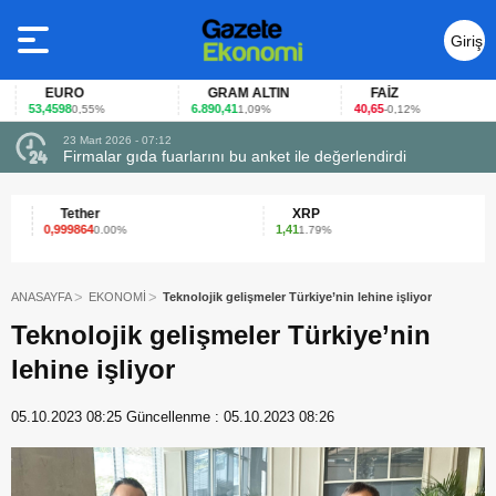
Giriş
Yap
EURO
GRAM ALTIN
FAİZ
53,4598
6.890,41
40,65
0,55%
1,09%
-0,12%
23 Mart 2026 - 07:12
uçtu
Firmalar gıda fuarlarını bu anket ile değerlendirdi
Tether
XRP
0,999864
1,41
6
0.00%
1.79%
ANASAYFA
EKONOMİ
Teknolojik gelişmeler Türkiye’nin lehine işliyor
Teknolojik gelişmeler Türkiye’nin
lehine işliyor
05.10.2023 08:25
Güncellenme :
05.10.2023 08:26